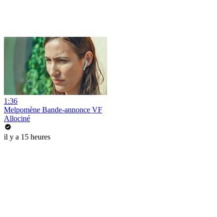
1:36
Melpomène Bande-annonce VF
Allociné
il y a 15 heures