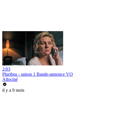
2:03
Pluribus - saison 1 Bande-annonce VO
Allociné
il y a 9 mois