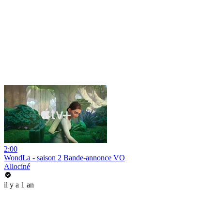
2:00
WondLa - saison 2 Bande-annonce VO
Allociné
il y a 1 an