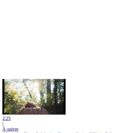
2:25
|
À suivre