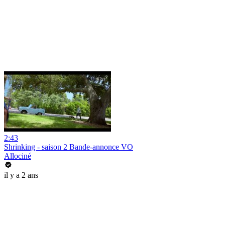
2:43
Shrinking - saison 2 Bande-annonce VO
Allociné
il y a 2 ans