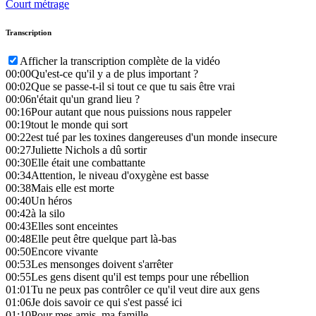
Court métrage
Transcription
Afficher la transcription complète de la vidéo
00:00
Qu'est-ce qu'il y a de plus important ?
00:02
Que se passe-t-il si tout ce que tu sais être vrai
00:06
n'était qu'un grand lieu ?
00:16
Pour autant que nous puissions nous rappeler
00:19
tout le monde qui sort
00:22
est tué par les toxines dangereuses d'un monde insecure
00:27
Juliette Nichols a dû sortir
00:30
Elle était une combattante
00:34
Attention, le niveau d'oxygène est basse
00:38
Mais elle est morte
00:40
Un héros
00:42
à la silo
00:43
Elles sont enceintes
00:48
Elle peut être quelque part là-bas
00:50
Encore vivante
00:53
Les mensonges doivent s'arrêter
00:55
Les gens disent qu'il est temps pour une rébellion
01:01
Tu ne peux pas contrôler ce qu'il veut dire aux gens
01:06
Je dois savoir ce qui s'est passé ici
01:10
Pour mes amis, ma famille