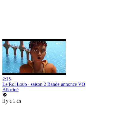
2:15
Le Roi Loup - saison 2 Bande-annonce VO
Allociné
il y a 1 an