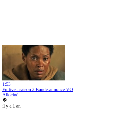
1:53
Furtive - saison 2 Bande-annonce VO
Allociné
il y a 1 an