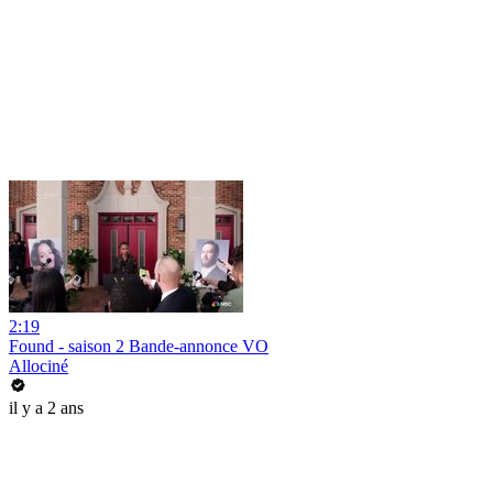
2:19
Found - saison 2 Bande-annonce VO
Allociné
il y a 2 ans