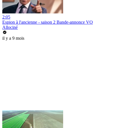
2:05
Espion à l'ancienne - saison 2 Bande-annonce VO
Allociné
il y a 9 mois