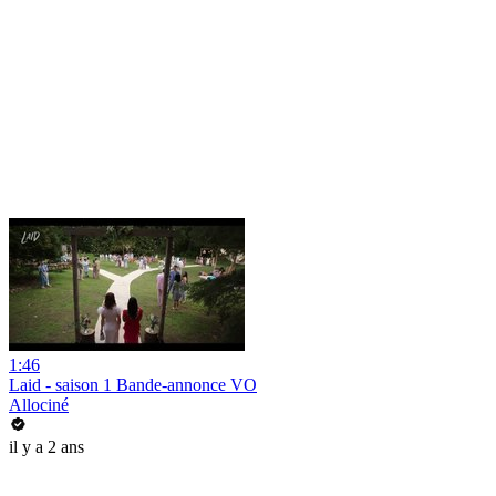
1:46
Laid - saison 1 Bande-annonce VO
Allociné
il y a 2 ans