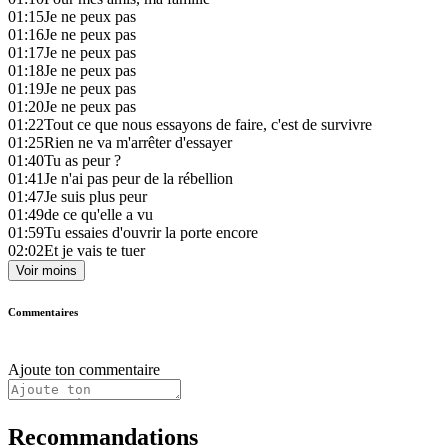
01:15
Je ne peux pas
01:16
Je ne peux pas
01:17
Je ne peux pas
01:18
Je ne peux pas
01:19
Je ne peux pas
01:20
Je ne peux pas
01:22
Tout ce que nous essayons de faire, c'est de survivre
01:25
Rien ne va m'arrêter d'essayer
01:40
Tu as peur ?
01:41
Je n'ai pas peur de la rébellion
01:47
Je suis plus peur
01:49
de ce qu'elle a vu
01:59
Tu essaies d'ouvrir la porte encore
02:02
Et je vais te tuer
Voir moins
Commentaires
Ajoute ton commentaire
Recommandations