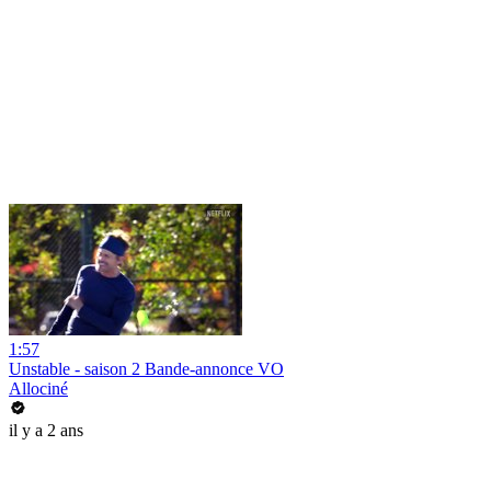
1:57
Unstable - saison 2 Bande-annonce VO
Allociné
il y a 2 ans