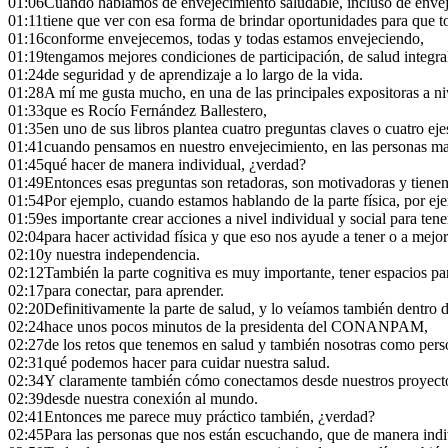
01:06
Cuando hablamos de envejecimiento saludable, incluso de envej
01:11
tiene que ver con esa forma de brindar oportunidades para que t
01:16
conforme envejecemos, todas y todas estamos envejeciendo,
01:19
tengamos mejores condiciones de participación, de salud integra
01:24
de seguridad y de aprendizaje a lo largo de la vida.
01:28
A mí me gusta mucho, en una de las principales expositoras a niv
01:33
que es Rocío Fernández Ballestero,
01:35
en uno de sus libros plantea cuatro preguntas claves o cuatro eje
01:41
cuando pensamos en nuestro envejecimiento, en las personas m
01:45
qué hacer de manera individual, ¿verdad?
01:49
Entonces esas preguntas son retadoras, son motivadoras y tienen
01:54
Por ejemplo, cuando estamos hablando de la parte física, por ej
01:59
es importante crear acciones a nivel individual y social para ten
02:04
para hacer actividad física y que eso nos ayude a tener o a mejo
02:10
y nuestra independencia.
02:12
También la parte cognitiva es muy importante, tener espacios par
02:17
para conectar, para aprender.
02:20
Definitivamente la parte de salud, y lo veíamos también dentro 
02:24
hace unos pocos minutos de la presidenta del CONANPAM,
02:27
de los retos que tenemos en salud y también nosotras como pers
02:31
qué podemos hacer para cuidar nuestra salud.
02:34
Y claramente también cómo conectamos desde nuestros proyecto
02:39
desde nuestra conexión al mundo.
02:41
Entonces me parece muy práctico también, ¿verdad?
02:45
Para las personas que nos están escuchando, que de manera indi