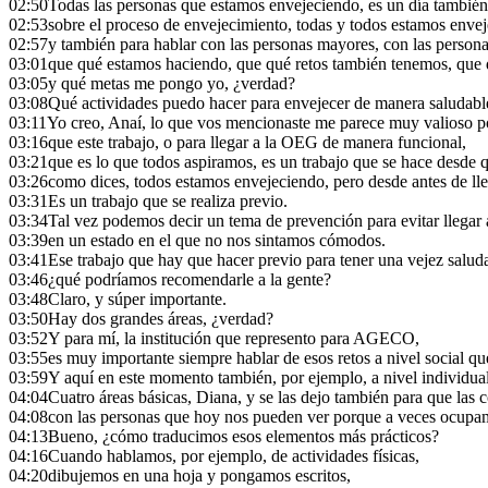
02:50
Todas las personas que estamos envejeciendo, es un día también
02:53
sobre el proceso de envejecimiento, todas y todos estamos enve
02:57
y también para hablar con las personas mayores, con las person
03:01
que qué estamos haciendo, que qué retos también tenemos, que 
03:05
y qué metas me pongo yo, ¿verdad?
03:08
Qué actividades puedo hacer para envejecer de manera saludabl
03:11
Yo creo, Anaí, lo que vos mencionaste me parece muy valioso p
03:16
que este trabajo, o para llegar a la OEG de manera funcional,
03:21
que es lo que todos aspiramos, es un trabajo que se hace desde 
03:26
como dices, todos estamos envejeciendo, pero desde antes de lleg
03:31
Es un trabajo que se realiza previo.
03:34
Tal vez podemos decir un tema de prevención para evitar llegar 
03:39
en un estado en el que no nos sintamos cómodos.
03:41
Ese trabajo que hay que hacer previo para tener una vejez salud
03:46
¿qué podríamos recomendarle a la gente?
03:48
Claro, y súper importante.
03:50
Hay dos grandes áreas, ¿verdad?
03:52
Y para mí, la institución que represento para AGECO,
03:55
es muy importante siempre hablar de esos retos a nivel social qu
03:59
Y aquí en este momento también, por ejemplo, a nivel individu
04:04
Cuatro áreas básicas, Diana, y se las dejo también para que las
04:08
con las personas que hoy nos pueden ver porque a veces ocupam
04:13
Bueno, ¿cómo traducimos esos elementos más prácticos?
04:16
Cuando hablamos, por ejemplo, de actividades físicas,
04:20
dibujemos en una hoja y pongamos escritos,