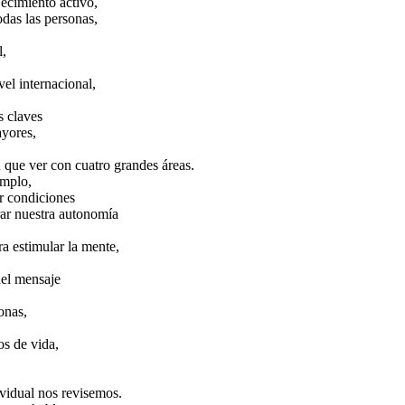
ecimiento activo,
odas las personas,
l,
el internacional,
s claves
ayores,
 que ver con cuatro grandes áreas.
emplo,
er condiciones
rar nuestra autonomía
a estimular la mente,
del mensaje
onas,
s de vida,
vidual nos revisemos.