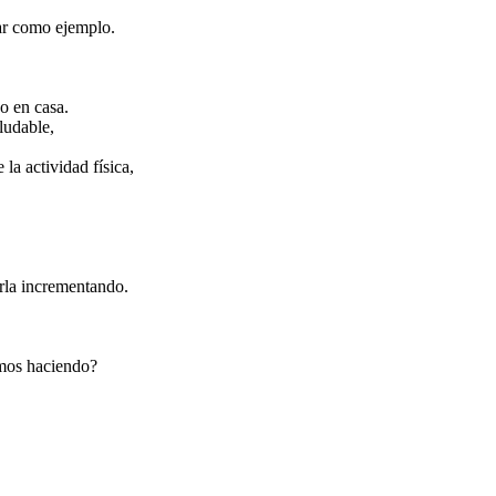
ar como ejemplo.
o en casa.
ludable,
a actividad física,
irla incrementando.
amos haciendo?