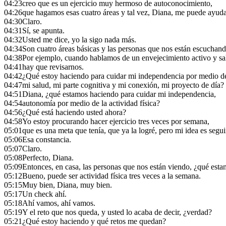
04:23
creo que es un ejercicio muy hermoso de autoconocimiento,
04:26
que hagamos esas cuatro áreas y tal vez, Diana, me puede ayud
04:30
Claro.
04:31
Sí, se apunta.
04:32
Usted me dice, yo la sigo nada más.
04:34
Son cuatro áreas básicas y las personas que nos están escuchand
04:38
Por ejemplo, cuando hablamos de un envejecimiento activo y sa
04:41
hay que revisarnos.
04:42
¿Qué estoy haciendo para cuidar mi independencia por medio de l
04:47
mi salud, mi parte cognitiva y mi conexión, mi proyecto de día?
04:51
Diana, ¿qué estamos haciendo para cuidar mi independencia,
04:54
autonomía por medio de la actividad física?
04:56
¿Qué está haciendo usted ahora?
04:58
Yo estoy procurando hacer ejercicio tres veces por semana,
05:01
que es una meta que tenía, que ya la logré, pero mi idea es segu
05:06
Esa constancia.
05:07
Claro.
05:08
Perfecto, Diana.
05:09
Entonces, en casa, las personas que nos están viendo, ¿qué est
05:12
Bueno, puede ser actividad física tres veces a la semana.
05:15
Muy bien, Diana, muy bien.
05:17
Un check ahí.
05:18
Ahí vamos, ahí vamos.
05:19
Y el reto que nos queda, y usted lo acaba de decir, ¿verdad?
05:21
¿Qué estoy haciendo y qué retos me quedan?