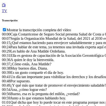
📺
TV
Transcripción
Mostrar la transcripción completa del vídeo
00:00
Caja Costarricense de Seguro Social presenta Salud de Costa a 
00:07
Según la Organización Mundial de la Salud, del 2021 al 2030 es
00:15
¿Qué estamos haciendo para envejecer saludablemente y para m
00:24
Para hablar de este tema, ya tenemos una invitada experta aquí en
00:29
Les hablo de Ana Matilde Ordeñana.
00:31
Ella es gestora de capacitación de la Asociación Gerontológic
00:36
A quien le doy la bienvenida.
00:37
¿Cómo estás, Ana Matilde?
00:38
Muy buenos días, Diana.
00:39
Es un gusto compartir el día de hoy.
00:41
Un día tan importante para visibilizar los derechos y los desafí
00:48
Por supuesto.
00:49
¿Y qué más que tratar de promover el envejecimiento saludable
00:54
Ana, ¿cómo lograr esto?
00:56
Bueno, esa es la pregunta del millón, ¿verdad?
00:59
Junto a lo que estamos hablando hoy.
01:01
Qué dicha que hoy lo puede tocar en este programa porque nos pe