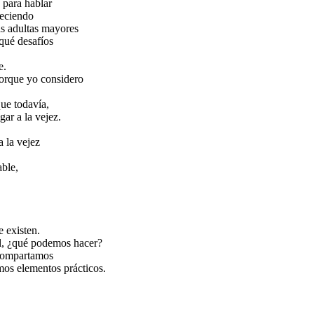
 para hablar
jeciendo
as adultas mayores
qué desafíos
e.
orque yo considero
que todavía,
ar a la vejez.
a la vejez
able,
e existen.
al, ¿qué podemos hacer?
 compartamos
os elementos prácticos.