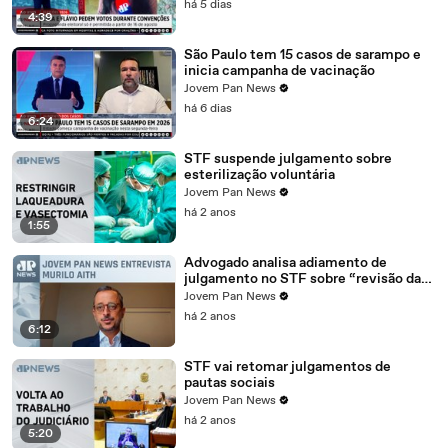
há 5 dias
4:39
São Paulo tem 15 casos de sarampo e
inicia campanha de vacinação
Jovem Pan News
há 6 dias
6:24
STF suspende julgamento sobre
esterilização voluntária
Jovem Pan News
há 2 anos
1:55
Advogado analisa adiamento de
julgamento no STF sobre “revisão da
vida toda”
Jovem Pan News
há 2 anos
6:12
STF vai retomar julgamentos de
pautas sociais
Jovem Pan News
há 2 anos
5:20