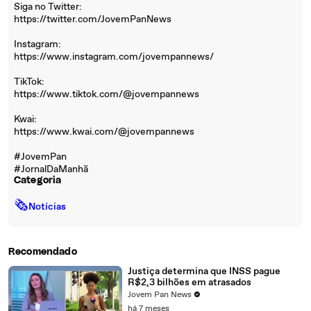
Siga no Twitter:
https://twitter.com/JovemPanNews
Instagram:
https://www.instagram.com/jovempannews/
TikTok:
https://www.tiktok.com/@jovempannews
Kwai:
https://www.kwai.com/@jovempannews
#JovemPan
#JornalDaManhã
Categoria
🗞
Notícias
Recomendado
Justiça determina que INSS pague
R$2,3 bilhões em atrasados
Jovem Pan News
há 7 meses