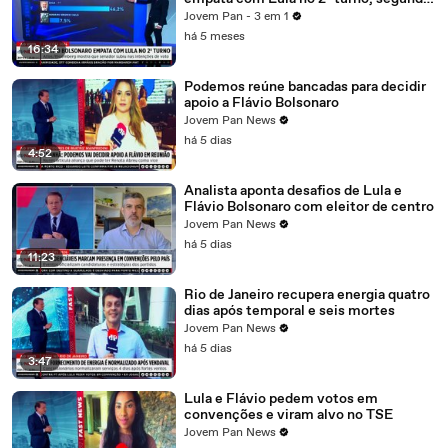
Atlas/Bloomberg
Jovem Pan - 3 em 1
há 5 meses
16:34
Podemos reúne bancadas para decidir
apoio a Flávio Bolsonaro
Jovem Pan News
há 5 dias
4:52
Analista aponta desafios de Lula e
Flávio Bolsonaro com eleitor de centro
Jovem Pan News
há 5 dias
11:23
Rio de Janeiro recupera energia quatro
dias após temporal e seis mortes
Jovem Pan News
há 5 dias
3:47
Lula e Flávio pedem votos em
convenções e viram alvo no TSE
Jovem Pan News