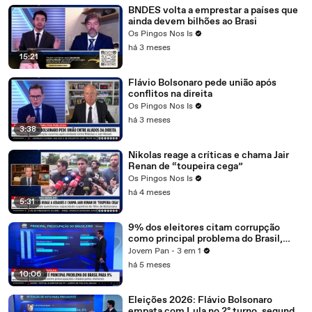
BNDES volta a emprestar a países que
ainda devem bilhões ao Brasi
Os Pingos Nos Is
há 3 meses
15:21
Flávio Bolsonaro pede união após
conflitos na direita
Os Pingos Nos Is
há 3 meses
3:38
Nikolas reage a críticas e chama Jair
Renan de “toupeira cega”
Os Pingos Nos Is
há 4 meses
5:31
9% dos eleitores citam corrupção
como principal problema do Brasil,
segundo Datafolha
Jovem Pan - 3 em 1
há 5 meses
10:06
Eleições 2026: Flávio Bolsonaro
empata com Lula no 2º turno, segundo