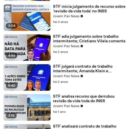
STF inicia julgamento de recurso sobre
'revisão da vida toda' no INSS
Jovem Pan News
há 3 anos
3:04
STF adia julgamento sobre trabalho
intermitente; Cristiano Vilela comenta
Jovem Pan News
há 2 anos
4:44
STF julgará contrato de trabalho
intermitente; Amanda Klein e
Cristiano Beraldo analisam
Jovem Pan News
há 2 anos
5:40
STF analisa recurso que derrubou
revisão da vida toda do INSS
Jovem Pan News
há 1 ano
3:15
STF analisará contrato de trabalho