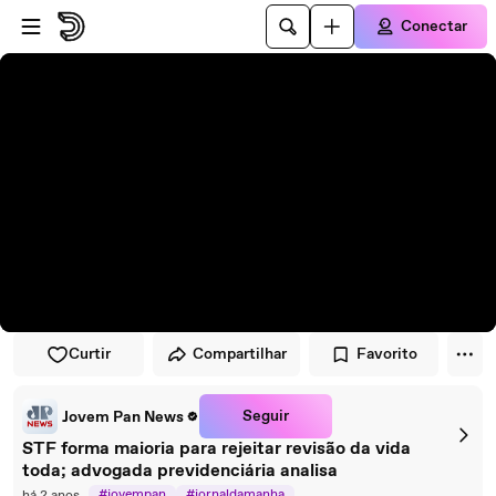
Pular para o player
Ir para o conteúdo principal
Conectar
Curtir
Compartilhar
Favorito
Seguir
Jovem Pan News
STF forma maioria para rejeitar revisão da vida
toda; advogada previdenciária analisa
#jovempan
#jornaldamanha