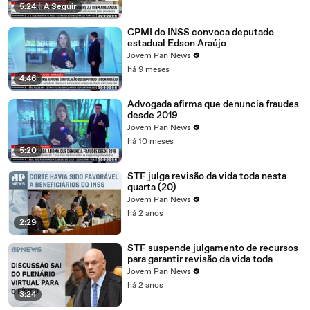
5:24
|
A Seguir
CPMI do INSS convoca deputado
estadual Edson Araújo
Jovem Pan News
há 9 meses
4:46
Advogada afirma que denuncia fraudes
desde 2019
Jovem Pan News
há 10 meses
5:20
STF julga revisão da vida toda nesta
quarta (20)
Jovem Pan News
há 2 anos
2:29
STF suspende julgamento de recursos
para garantir revisão da vida toda
Jovem Pan News
há 2 anos
3:24