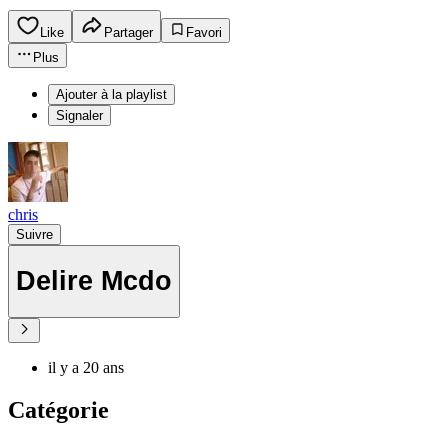
Like
Partager
Favori
Plus
Ajouter à la playlist
Signaler
chris
Suivre
Delire Mcdo
il y a 20 ans
Catégorie