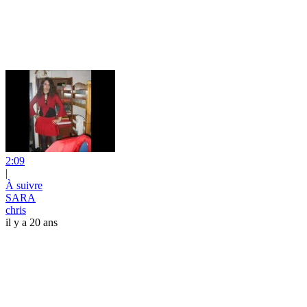
2:09
|
À suivre
SARA
chris
il y a 20 ans