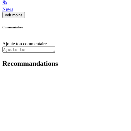
🗞
News
Voir moins
Commentaires
Ajoute ton commentaire
Recommandations