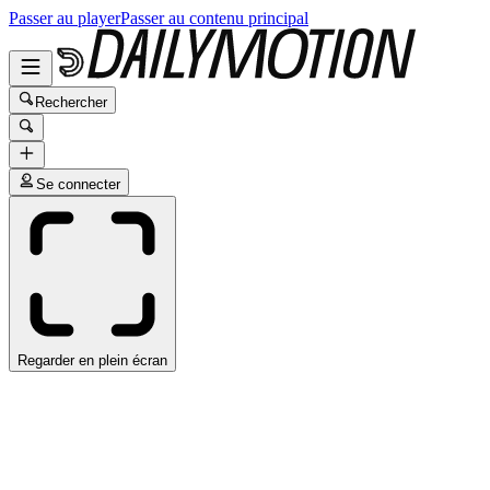
Passer au player
Passer au contenu principal
Rechercher
Se connecter
Regarder en plein écran