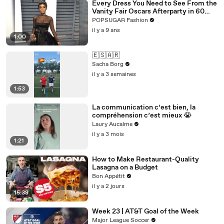
Every Dress You Need to See From the
Vanity Fair Oscars Afterparty in 60
Seconds
POPSUGAR Fashion
il y a 9 ans
1:00
🇪🇸🇦🇷
Sacha Borg
il y a 3 semaines
1:53
La communication c’est bien, la
compréhension c’est mieux 😭
Laury Aucalme
il y a 3 mois
1:21
How to Make Restaurant-Quality
Lasagna on a Budget
Bon Appétit
il y a 2 jours
15:38
Week 23 | AT&T Goal of the Week
Major League Soccer