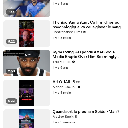
il y a 9 ans
1:33
The Bad Samaritan : Ce film d'horreur
psychologique va vous glacer le sang !
Contrebande Films
il y a 8 mois
5:22
Kyrie Irving Responds After Social
Media Erupts Over Him Seemingly
Coming Out As An Anti-Masker
The Fumble
il y a 5 ans
2:58
AH OUAIIIIS 👀
Manon Leculnu
il y a 5 mois
0:33
Quand sort le prochain Spider-Man ?
Matteo Sapin
il y a 1 semaine