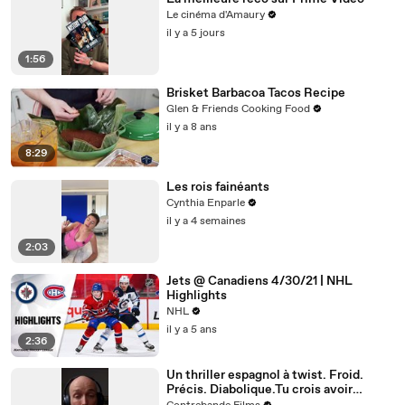
Le cinéma d'Amaury
il y a 5 jours
1:56
Brisket Barbacoa Tacos Recipe
Glen & Friends Cooking Food
il y a 8 ans
8:29
Les rois fainéants
Cynthia Enparle
il y a 4 semaines
2:03
Jets @ Canadiens 4/30/21 | NHL
Highlights
NHL
il y a 5 ans
2:36
Un thriller espagnol à twist. Froid.
Précis. Diabolique.Tu crois avoir
compris ? Attends la dernière scène.