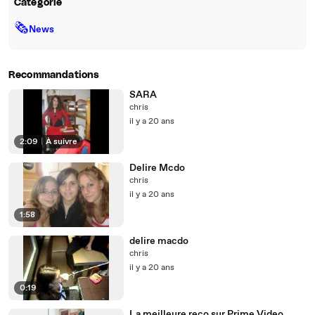
Catégorie
🗞
News
Recommandations
SARA
chris
il y a 20 ans
2:09
|
À suivre
Delire Mcdo
chris
il y a 20 ans
1:58
delire macdo
chris
il y a 20 ans
0:19
La meilleure reco sur Prime Video