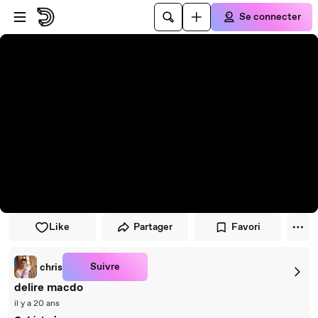
Passer au player
Passer au contenu principal
Se connecter
Like
Partager
Favori
Suivre
chris
delire macdo
il y a 20 ans