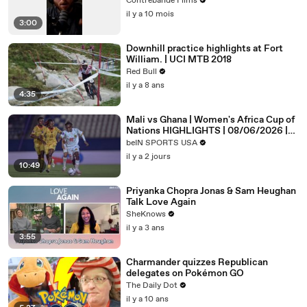
Contrebande Films
il y a 10 mois
3:00
Downhill practice highlights at Fort
William. | UCI MTB 2018
Red Bull
il y a 8 ans
4:35
Mali vs Ghana | Women's Africa Cup of
Nations HIGHLIGHTS | 08/06/2026 |
bien SPORTS USA
beIN SPORTS USA
il y a 2 jours
10:49
Priyanka Chopra Jonas & Sam Heughan
Talk Love Again
SheKnows
il y a 3 ans
3:55
Charmander quizzes Republican
delegates on Pokémon GO
The Daily Dot
il y a 10 ans