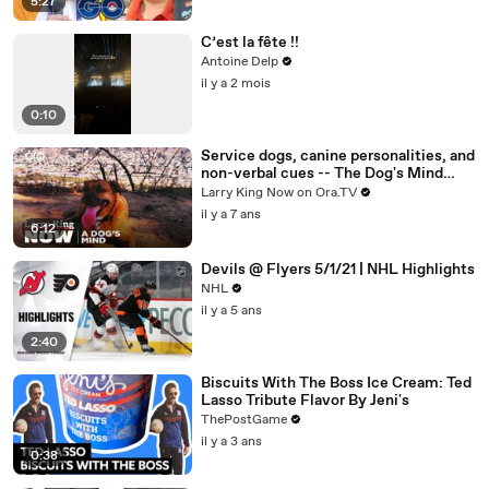
5:27
C’est la fête !!
Antoine Delp
il y a 2 mois
0:10
Service dogs, canine personalities, and
non-verbal cues -- The Dog's Mind
Panel answers your social media
Larry King Now on Ora.TV
questions
il y a 7 ans
6:12
Devils @ Flyers 5/1/21 | NHL Highlights
NHL
il y a 5 ans
2:40
Biscuits With The Boss Ice Cream: Ted
Lasso Tribute Flavor By Jeni's
ThePostGame
il y a 3 ans
0:38