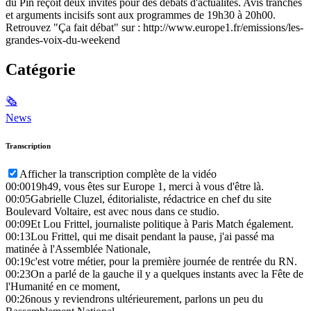
du Pin reçoit deux invités pour des débats d'actualités. Avis tranchés
et arguments incisifs sont aux programmes de 19h30 à 20h00.
Retrouvez "Ça fait débat" sur : http://www.europe1.fr/emissions/les-
grandes-voix-du-weekend
Catégorie
🗞
News
Transcription
Afficher la transcription complète de la vidéo
00:00
19h49, vous êtes sur Europe 1, merci à vous d'être là.
00:05
Gabrielle Cluzel, éditorialiste, rédactrice en chef du site
Boulevard Voltaire, est avec nous dans ce studio.
00:09
Et Lou Frittel, journaliste politique à Paris Match également.
00:13
Lou Frittel, qui me disait pendant la pause, j'ai passé ma
matinée à l'Assemblée Nationale,
00:19
c'est votre métier, pour la première journée de rentrée du RN.
00:23
On a parlé de la gauche il y a quelques instants avec la Fête de
l'Humanité en ce moment,
00:26
nous y reviendrons ultérieurement, parlons un peu du