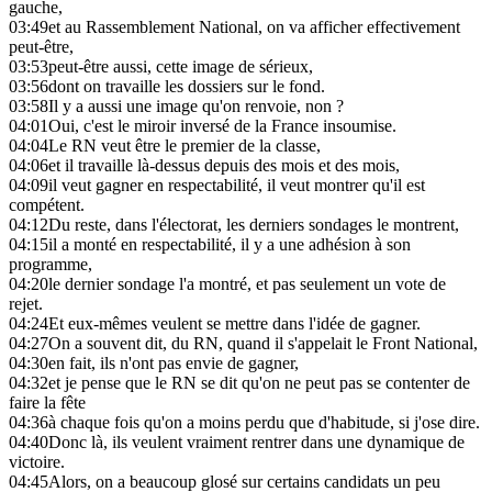
gauche,
03:49
et au Rassemblement National, on va afficher effectivement
peut-être,
03:53
peut-être aussi, cette image de sérieux,
03:56
dont on travaille les dossiers sur le fond.
03:58
Il y a aussi une image qu'on renvoie, non ?
04:01
Oui, c'est le miroir inversé de la France insoumise.
04:04
Le RN veut être le premier de la classe,
04:06
et il travaille là-dessus depuis des mois et des mois,
04:09
il veut gagner en respectabilité, il veut montrer qu'il est
compétent.
04:12
Du reste, dans l'électorat, les derniers sondages le montrent,
04:15
il a monté en respectabilité, il y a une adhésion à son
programme,
04:20
le dernier sondage l'a montré, et pas seulement un vote de
rejet.
04:24
Et eux-mêmes veulent se mettre dans l'idée de gagner.
04:27
On a souvent dit, du RN, quand il s'appelait le Front National,
04:30
en fait, ils n'ont pas envie de gagner,
04:32
et je pense que le RN se dit qu'on ne peut pas se contenter de
faire la fête
04:36
à chaque fois qu'on a moins perdu que d'habitude, si j'ose dire.
04:40
Donc là, ils veulent vraiment rentrer dans une dynamique de
victoire.
04:45
Alors, on a beaucoup glosé sur certains candidats un peu