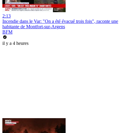
2:13
Incendie dans le Var: "On a été évacué trois fois", raconte une
habitante de Montfort-sur-Argens
BFM
il y a 4 heures