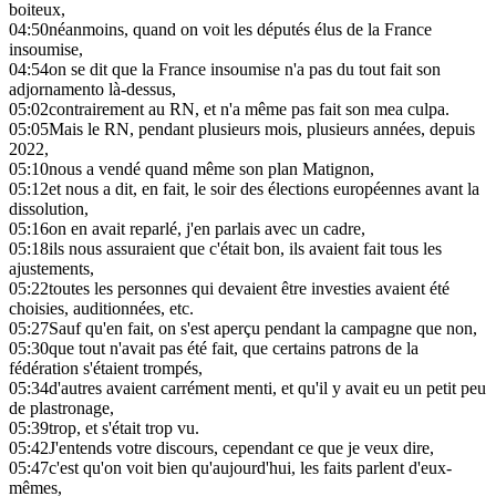
boiteux,
04:50
néanmoins, quand on voit les députés élus de la France
insoumise,
04:54
on se dit que la France insoumise n'a pas du tout fait son
adjornamento là-dessus,
05:02
contrairement au RN, et n'a même pas fait son mea culpa.
05:05
Mais le RN, pendant plusieurs mois, plusieurs années, depuis
2022,
05:10
nous a vendé quand même son plan Matignon,
05:12
et nous a dit, en fait, le soir des élections européennes avant la
dissolution,
05:16
on en avait reparlé, j'en parlais avec un cadre,
05:18
ils nous assuraient que c'était bon, ils avaient fait tous les
ajustements,
05:22
toutes les personnes qui devaient être investies avaient été
choisies, auditionnées, etc.
05:27
Sauf qu'en fait, on s'est aperçu pendant la campagne que non,
05:30
que tout n'avait pas été fait, que certains patrons de la
fédération s'étaient trompés,
05:34
d'autres avaient carrément menti, et qu'il y avait eu un petit peu
de plastronage,
05:39
trop, et s'était trop vu.
05:42
J'entends votre discours, cependant ce que je veux dire,
05:47
c'est qu'on voit bien qu'aujourd'hui, les faits parlent d'eux-
mêmes,