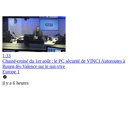
1:33
Chassé-croisé du 1er août : le PC sécurité de VINCI Autoroutes à
Bourg-lès-Valence sur le qui-vive
Europe 1
il y a 6 heures