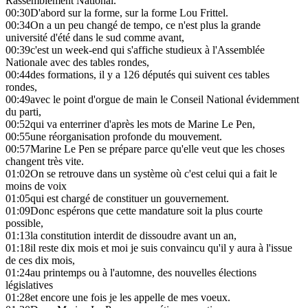
Rassemblement National.
00:30
D'abord sur la forme, sur la forme Lou Frittel.
00:34
On a un peu changé de tempo, ce n'est plus la grande
université d'été dans le sud comme avant,
00:39
c'est un week-end qui s'affiche studieux à l'Assemblée
Nationale avec des tables rondes,
00:44
des formations, il y a 126 députés qui suivent ces tables
rondes,
00:49
avec le point d'orgue de main le Conseil National évidemment
du parti,
00:52
qui va enterriner d'après les mots de Marine Le Pen,
00:55
une réorganisation profonde du mouvement.
00:57
Marine Le Pen se prépare parce qu'elle veut que les choses
changent très vite.
01:02
On se retrouve dans un système où c'est celui qui a fait le
moins de voix
01:05
qui est chargé de constituer un gouvernement.
01:09
Donc espérons que cette mandature soit la plus courte
possible,
01:13
la constitution interdit de dissoudre avant un an,
01:18
il reste dix mois et moi je suis convaincu qu'il y aura à l'issue
de ces dix mois,
01:24
au printemps ou à l'automne, des nouvelles élections
législatives
01:28
et encore une fois je les appelle de mes voeux.