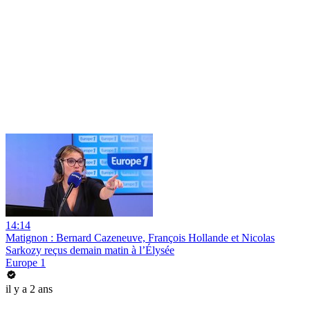
14:14
Matignon : Bernard Cazeneuve, François Hollande et Nicolas
Sarkozy reçus demain matin à l’Élysée
Europe 1
il y a 2 ans