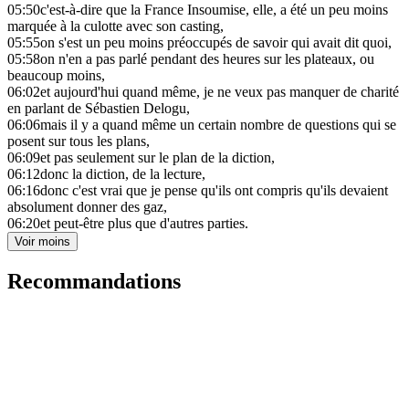
05:50
c'est-à-dire que la France Insoumise, elle, a été un peu moins
marquée à la culotte avec son casting,
05:55
on s'est un peu moins préoccupés de savoir qui avait dit quoi,
05:58
on n'en a pas parlé pendant des heures sur les plateaux, ou
beaucoup moins,
06:02
et aujourd'hui quand même, je ne veux pas manquer de charité
en parlant de Sébastien Delogu,
06:06
mais il y a quand même un certain nombre de questions qui se
posent sur tous les plans,
06:09
et pas seulement sur le plan de la diction,
06:12
donc la diction, de la lecture,
06:16
donc c'est vrai que je pense qu'ils ont compris qu'ils devaient
absolument donner des gaz,
06:20
et peut-être plus que d'autres parties.
Voir moins
Recommandations