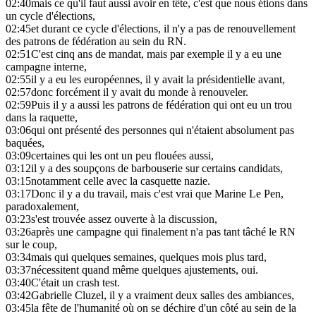
02:40
mais ce qu'il faut aussi avoir en tête, c'est que nous étions dans
un cycle d'élections,
02:45
et durant ce cycle d'élections, il n'y a pas de renouvellement
des patrons de fédération au sein du RN.
02:51
C'est cinq ans de mandat, mais par exemple il y a eu une
campagne interne,
02:55
il y a eu les européennes, il y avait la présidentielle avant,
02:57
donc forcément il y avait du monde à renouveler.
02:59
Puis il y a aussi les patrons de fédération qui ont eu un trou
dans la raquette,
03:06
qui ont présenté des personnes qui n'étaient absolument pas
baquées,
03:09
certaines qui les ont un peu flouées aussi,
03:12
il y a des soupçons de barbouserie sur certains candidats,
03:15
notamment celle avec la casquette nazie.
03:17
Donc il y a du travail, mais c'est vrai que Marine Le Pen,
paradoxalement,
03:23
s'est trouvée assez ouverte à la discussion,
03:26
après une campagne qui finalement n'a pas tant tâché le RN
sur le coup,
03:34
mais qui quelques semaines, quelques mois plus tard,
03:37
nécessitent quand même quelques ajustements, oui.
03:40
C'était un crash test.
03:42
Gabrielle Cluzel, il y a vraiment deux salles des ambiances,
03:45
la fête de l'humanité où on se déchire d'un côté au sein de la