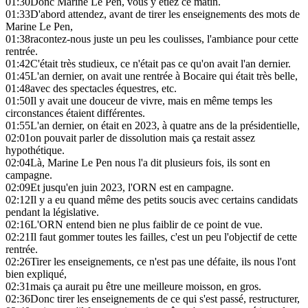
01:30
Donc Marine Le Pen, vous y étiez ce matin.
01:33
D'abord attendez, avant de tirer les enseignements des mots de
Marine Le Pen,
01:38
racontez-nous juste un peu les coulisses, l'ambiance pour cette
rentrée.
01:42
C'était très studieux, ce n'était pas ce qu'on avait l'an dernier.
01:45
L'an dernier, on avait une rentrée à Bocaire qui était très belle,
01:48
avec des spectacles équestres, etc.
01:50
Il y avait une douceur de vivre, mais en même temps les
circonstances étaient différentes.
01:55
L'an dernier, on était en 2023, à quatre ans de la présidentielle,
02:01
on pouvait parler de dissolution mais ça restait assez
hypothétique.
02:04
Là, Marine Le Pen nous l'a dit plusieurs fois, ils sont en
campagne.
02:09
Et jusqu'en juin 2023, l'ORN est en campagne.
02:12
Il y a eu quand même des petits soucis avec certains candidats
pendant la législative.
02:16
L'ORN entend bien ne plus faiblir de ce point de vue.
02:21
Il faut gommer toutes les failles, c'est un peu l'objectif de cette
rentrée.
02:26
Tirer les enseignements, ce n'est pas une défaite, ils nous l'ont
bien expliqué,
02:31
mais ça aurait pu être une meilleure moisson, en gros.
02:36
Donc tirer les enseignements de ce qui s'est passé, restructurer,