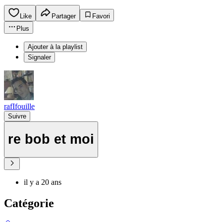
Like
Partager
Favori
Plus
Ajouter à la playlist
Signaler
rafIfouille
Suivre
re bob et moi
il y a 20 ans
Catégorie