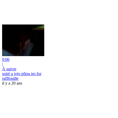
0:06
|
À suivre
soiré a jojo pfiou tro for
rafIfouille
il y a 20 ans