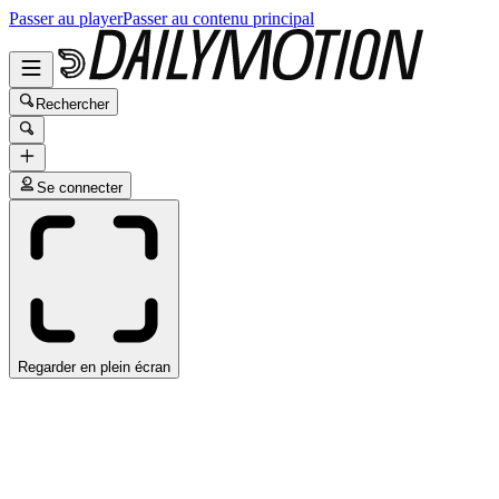
Passer au player
Passer au contenu principal
Rechercher
Se connecter
Regarder en plein écran