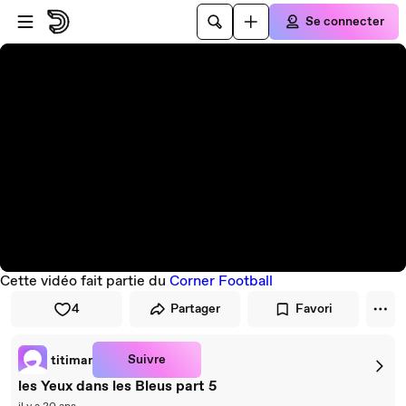
Passer au player
Passer au contenu principal
Se connecter
Cette vidéo fait partie du
Corner Football
4
Partager
Favori
Suivre
titimar
les Yeux dans les Bleus part 5