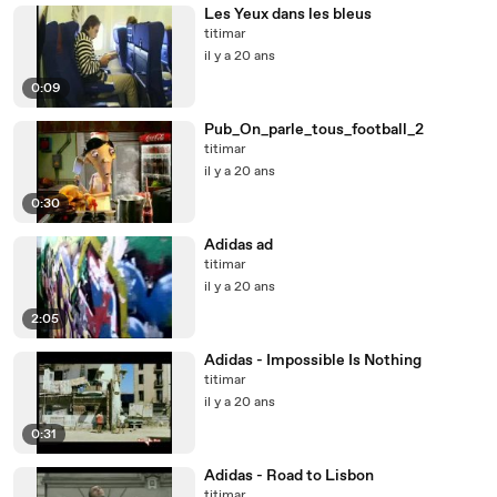
Les Yeux dans les bleus
titimar
il y a 20 ans
0:09
Pub_On_parle_tous_football_2
titimar
il y a 20 ans
0:30
Adidas ad
titimar
il y a 20 ans
2:05
Adidas - Impossible Is Nothing
titimar
il y a 20 ans
0:31
Adidas - Road to Lisbon
titimar