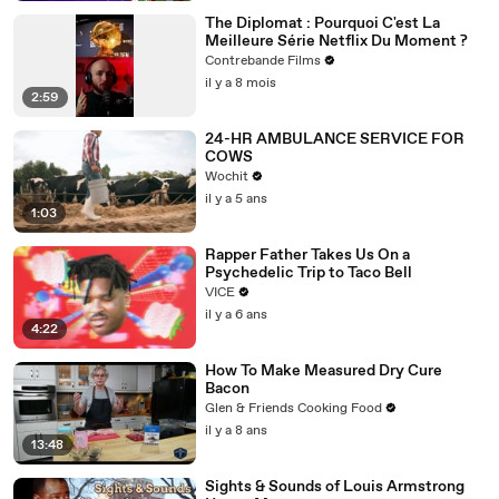
The Diplomat : Pourquoi C'est La
Meilleure Série Netflix Du Moment ?
Contrebande Films
il y a 8 mois
2:59
24-HR AMBULANCE SERVICE FOR
COWS
Wochit
il y a 5 ans
1:03
Rapper Father Takes Us On a
Psychedelic Trip to Taco Bell
VICE
il y a 6 ans
4:22
How To Make Measured Dry Cure
Bacon
Glen & Friends Cooking Food
il y a 8 ans
13:48
Sights & Sounds of Louis Armstrong