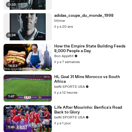
0:33
adidas_coupe_du_monde_1998
titimar
il y a 20 ans
0:34
How the Empire State Building Feeds
8,000 People a Day
Bon Appétit
il y a 7 semaines
16:53
HL Goal 31 Mins Morocco vs South
Africa
beIN SPORTS USA
il y a 12 heures
1:47
Life After Mourinho: Benfica's Road
Back to Glory
beIN SPORTS USA
il y a 1 jour
1:45