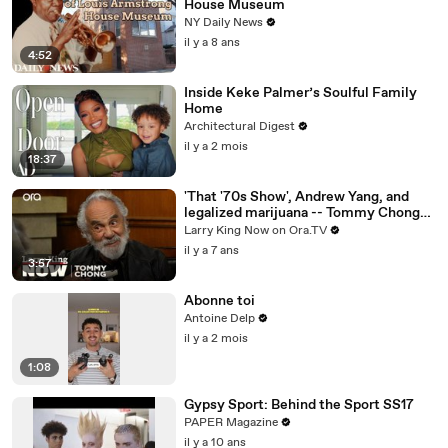
House Museum
NY Daily News
il y a 8 ans
4:52
Inside Keke Palmer’s Soulful Family
Home
Architectural Digest
il y a 2 mois
18:37
'That '70s Show', Andrew Yang, and
legalized marijuana -- Tommy Chong
answers your social media questions
Larry King Now on Ora.TV
il y a 7 ans
3:57
Abonne toi
Antoine Delp
il y a 2 mois
1:08
Gypsy Sport: Behind the Sport SS17
PAPER Magazine
il y a 10 ans