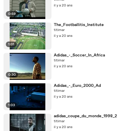
il y a 20 ans
0:59
The_Footballitis_Institute
titimar
il y a 20 ans
1:01
Adidas_-_Soccer_In_Africa
titimar
il y a 20 ans
0:30
Adidas_-_Euro_2000_Ad
titimar
il y a 20 ans
1:03
adidas_coupe_du_monde_1998_2
titimar
il y a 20 ans