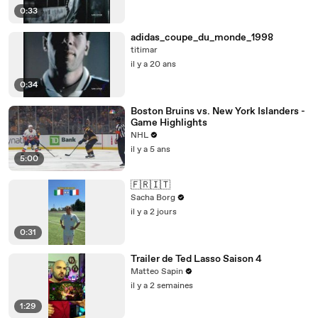
0:33
adidas_coupe_du_monde_1998
titimar
il y a 20 ans
0:34
Boston Bruins vs. New York Islanders -
Game Highlights
NHL
il y a 5 ans
5:00
🇫🇷🇮🇹
Sacha Borg
il y a 2 jours
0:31
Trailer de Ted Lasso Saison 4
Matteo Sapin
il y a 2 semaines
1:29