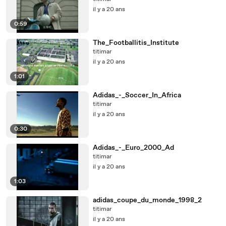
il y a 20 ans
0:59
The_Footballitis_Institute
titimar
il y a 20 ans
1:01
Adidas_-_Soccer_In_Africa
titimar
il y a 20 ans
0:30
Adidas_-_Euro_2000_Ad
titimar
il y a 20 ans
1:03
adidas_coupe_du_monde_1998_2
titimar
il y a 20 ans