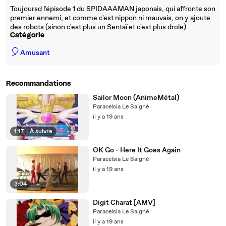
Toujoursd l'épisode 1 du SPIDAAAMAN japonais, qui affronte son
premier ennemi, et comme c'est nippon ni mauvais, on y ajoute
des robots (sinon c'est plus un Sentaï et c'est plus drole)
Catégorie
🎈
Amusant
Recommandations
Sailor Moon (AnimeMétal)
Paracelsia Le Saigné
il y a 19 ans
1:17
|
À suivre
OK Go - Here It Goes Again
Paracelsia Le Saigné
il y a 19 ans
3:04
Digit Charat [AMV]
Paracelsia Le Saigné
il y a 19 ans