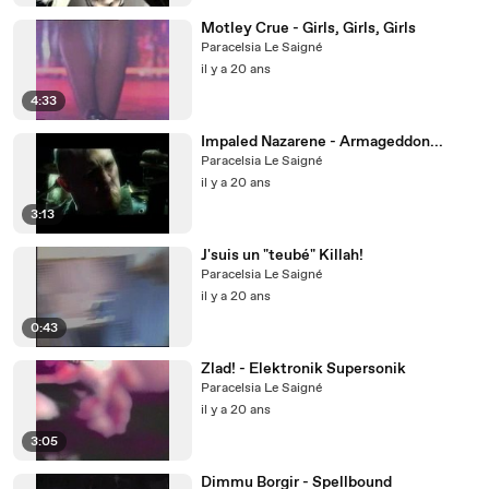
Motley Crue - Girls, Girls, Girls
Paracelsia Le Saigné
il y a 20 ans
4:33
Impaled Nazarene - Armageddon...
Paracelsia Le Saigné
il y a 20 ans
3:13
J'suis un "teubé" Killah!
Paracelsia Le Saigné
il y a 20 ans
0:43
Zlad! - Elektronik Supersonik
Paracelsia Le Saigné
il y a 20 ans
3:05
Dimmu Borgir - Spellbound