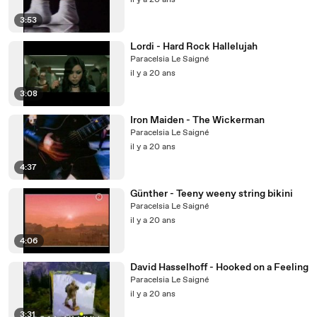
il y a 20 ans
3:53
Lordi - Hard Rock Hallelujah
Paracelsia Le Saigné
il y a 20 ans
3:08
Iron Maiden - The Wickerman
Paracelsia Le Saigné
il y a 20 ans
4:37
Günther - Teeny weeny string bikini
Paracelsia Le Saigné
il y a 20 ans
4:06
David Hasselhoff - Hooked on a Feeling
Paracelsia Le Saigné
il y a 20 ans
3:31