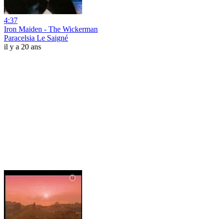
4:37
Iron Maiden - The Wickerman
Paracelsia Le Saigné
il y a 20 ans