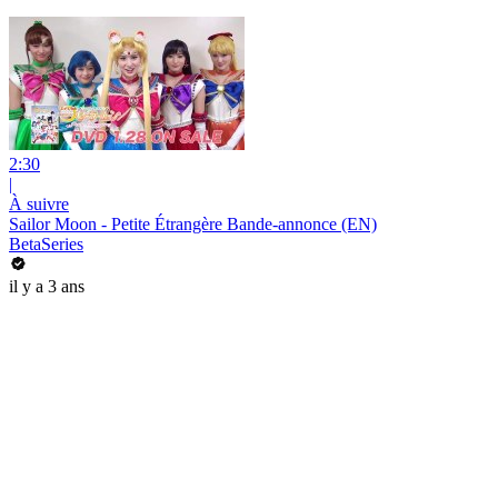
2:30
|
À suivre
Sailor Moon - Petite Étrangère Bande-annonce (EN)
BetaSeries
il y a 3 ans