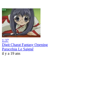
1:37
Digit Charat Fantasy Opening
Paracelsia Le Saigné
il y a 19 ans