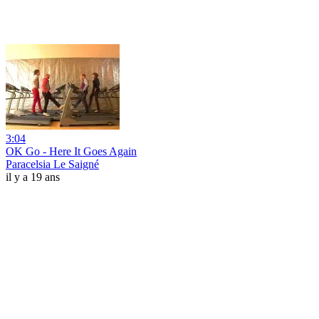
3:04
OK Go - Here It Goes Again
Paracelsia Le Saigné
il y a 19 ans