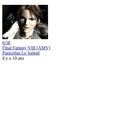
6:58
Final Fantasy VIII [AMV]
Paracelsia Le Saigné
il y a 19 ans