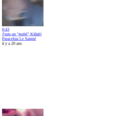
0:43
J'suis un "teubé" Killah!
Paracelsia Le Saigné
il y a 20 ans