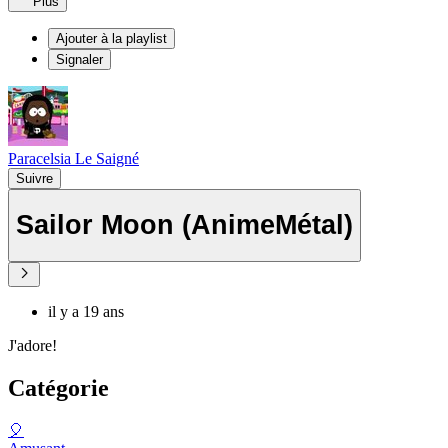
Plus
Ajouter à la playlist
Signaler
Paracelsia Le Saigné
Suivre
Sailor Moon (AnimeMétal)
il y a 19 ans
J'adore!
Catégorie
🎈