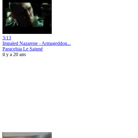
3:13
Impaled Nazarene - Armageddon...
Paracelsia Le Saigné
il y a 20 ans