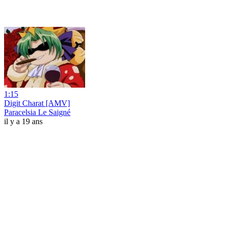
1:15
Digit Charat [AMV]
Paracelsia Le Saigné
il y a 19 ans