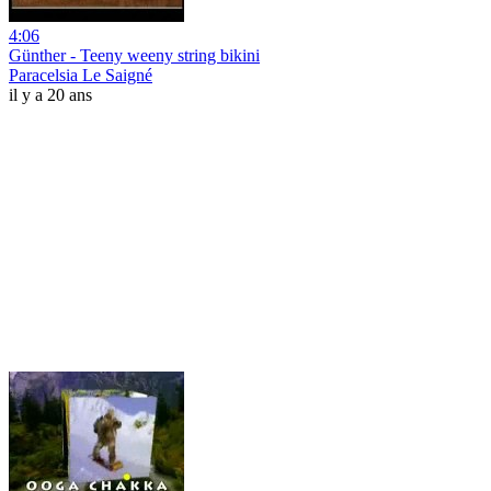
4:06
Günther - Teeny weeny string bikini
Paracelsia Le Saigné
il y a 20 ans