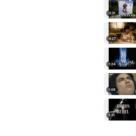
3:31
4:27
1:24
1:58
1:31