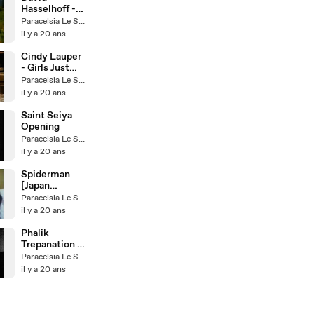
Hasselhoff -
Hooked on a
Paracelsia Le Saigné
Feeling
il y a 20 ans
Cindy Lauper
- Girls Just
Wanna Have
Paracelsia Le Saigné
Fun
il y a 20 ans
Saint Seiya
Opening
Paracelsia Le Saigné
il y a 20 ans
Spiderman
[Japan
Version]
Paracelsia Le Saigné
il y a 20 ans
Phalik
Trepanation -
Horus Behel
Paracelsia Le Saigné
il y a 20 ans