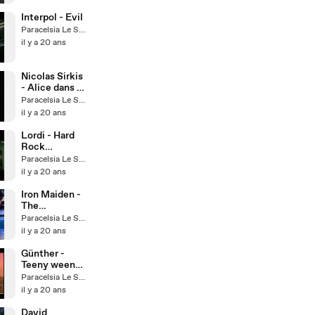
Interpol - Evil
Paracelsia Le Saigné
il y a 20 ans
Nicolas Sirkis
- Alice dans la
lune
Paracelsia Le Saigné
il y a 20 ans
Lordi - Hard
Rock
Hallelujah
Paracelsia Le Saigné
il y a 20 ans
Iron Maiden -
The
Wickerman
Paracelsia Le Saigné
il y a 20 ans
Günther -
Teeny weeny
string bikini
Paracelsia Le Saigné
il y a 20 ans
David