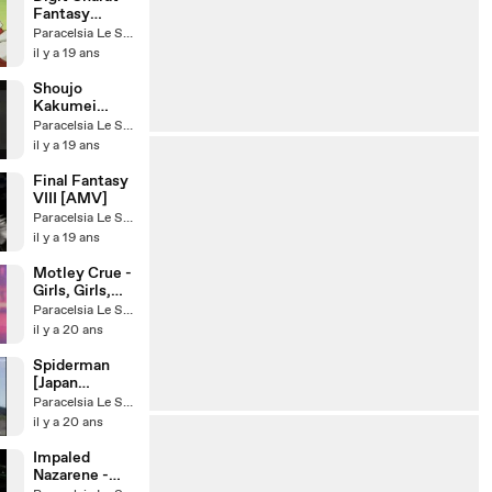
Fantasy
Opening
Paracelsia Le Saigné
il y a 19 ans
Shoujo
Kakumei
Utena [AMV]
Paracelsia Le Saigné
il y a 19 ans
Final Fantasy
VIII [AMV]
Paracelsia Le Saigné
il y a 19 ans
Motley Crue -
Girls, Girls,
Girls
Paracelsia Le Saigné
il y a 20 ans
Spiderman
[Japan
Version]
Paracelsia Le Saigné
il y a 20 ans
Impaled
Nazarene -