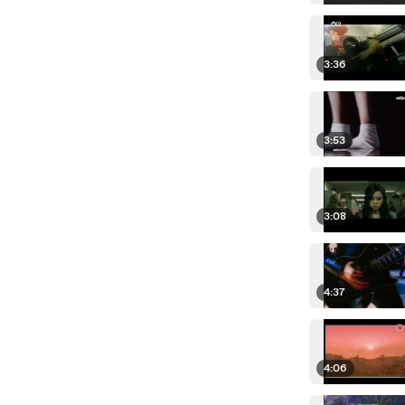
3:36
3:53
3:08
4:37
4:06