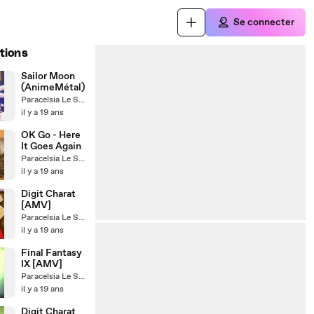
Se connecter
tions
Sailor Moon
(AnimeMétal)
Paracelsia Le Saigné
il y a 19 ans
OK Go - Here
It Goes Again
Paracelsia Le Saigné
il y a 19 ans
Digit Charat
[AMV]
Paracelsia Le Saigné
il y a 19 ans
Final Fantasy
IX [AMV]
Paracelsia Le Saigné
il y a 19 ans
Digit Charat