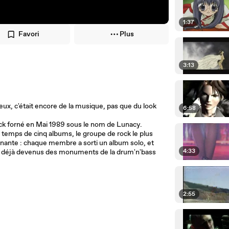
1:37
Favori
Plus
3:13
ux, c'était encore de la musique, pas que du look
6:58
ock forné en Mai 1989 sous le nom de Lunacy.
e temps de cinq albums, le groupe de rock le plus
nante : chaque membre a sorti un album solo, et
4:33
sont déjà devenus des monuments de la drum'n'bass
2:55