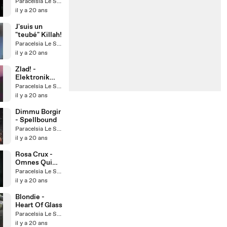
Armageddon..
Paracelsia Le Saigné
.
il y a 20 ans
J'suis un
"teubé" Killah!
Paracelsia Le Saigné
il y a 20 ans
Zlad! -
Elektronik
Supersonik
Paracelsia Le Saigné
il y a 20 ans
Dimmu Borgir
- Spellbound
Paracelsia Le Saigné
il y a 20 ans
Rosa Crux -
Omnes Qui
Descendunt
Paracelsia Le Saigné
il y a 20 ans
Blondie -
Heart Of Glass
Paracelsia Le Saigné
il y a 20 ans