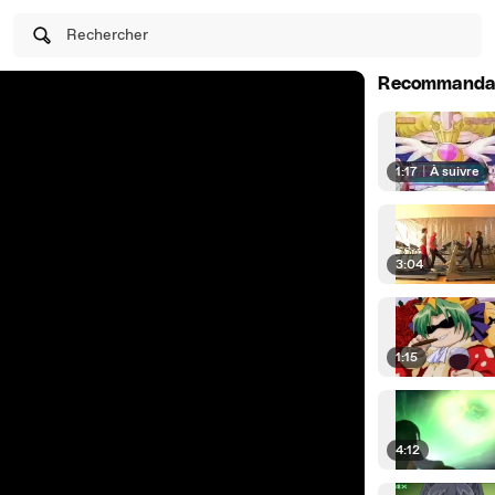
Rechercher
Recommanda
1:17
|
À suivre
3:04
1:15
4:12