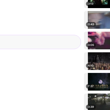
3:13
0:43
3:05
4:10
7:37
3:39