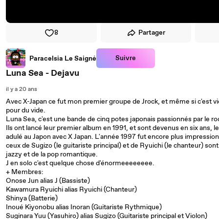
8
Partager
Suivre
Paracelsia Le Saigné
Luna Sea - Dejavu
il y a 20 ans
Avec X-Japan ce fut mon premier groupe de Jrock, et même si c'est vie
pour du vide.
Luna Sea, c'est une bande de cinq potes japonais passionnés par le r
Ils ont lancé leur premier album en 1991, et sont devenus en six ans, l
adulé au Japon avec X Japan. L'année 1997 fut encore plus impression
ceux de Sugizo (le guitariste principal) et de Ryuichi (le chanteur) 
jazzy et de la pop romantique.
J en solo c'est quelque chose d'énormeeeeeeee.
+ Membres:
Onose Jun alias J (Bassiste)
Kawamura Ryuichi alias Ryuichi (Chanteur)
Shinya (Batterie)
Inoué Kiyonobu alias Inoran (Guitariste Rythmique)
Suginara Yuu (Yasuhiro) alias Sugizo (Guitariste principal et Violon)