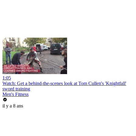
1:05
Watch: Get a behind-the-scenes look at Tom Cullen's 'Knightfall'
sword training
Men's Fitness
il y a 8 ans