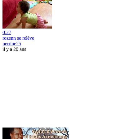
0:27
rozenn se reléve
perrine25
il y a 20 ans