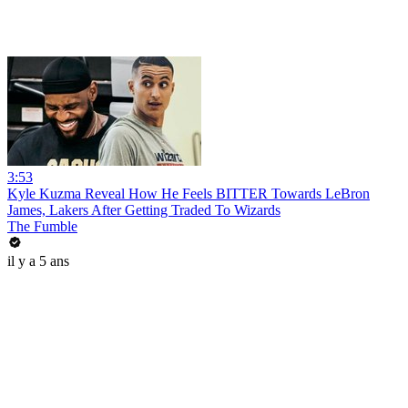
3:53
Kyle Kuzma Reveal How He Feels BITTER Towards LeBron
James, Lakers After Getting Traded To Wizards
The Fumble
il y a 5 ans