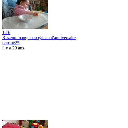
1:16
Rozenn mange son gâteau d'anniversaire
perrine25
il y a 20 ans