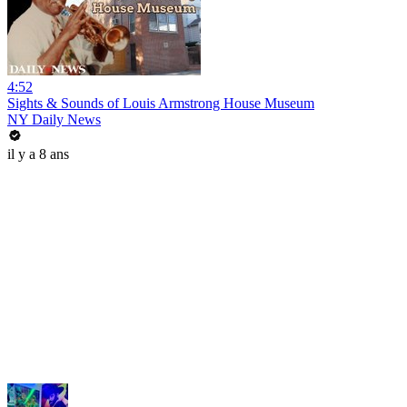
4:52
Sights & Sounds of Louis Armstrong House Museum
NY Daily News
il y a 8 ans