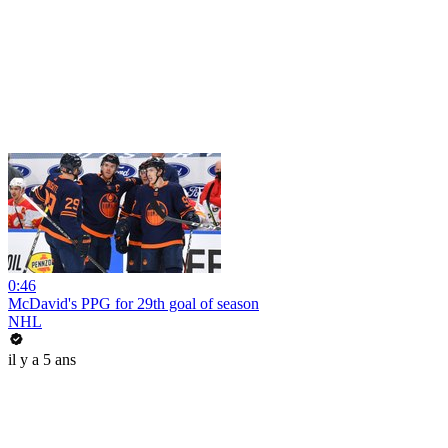
0:46
McDavid's PPG for 29th goal of season
NHL
il y a 5 ans