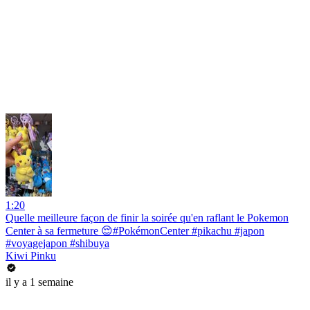
1:20
Quelle meilleure façon de finir la soirée qu'en raflant le Pokemon
Center à sa fermeture 😌#PokémonCenter #pikachu #japon
#voyagejapon #shibuya
Kiwi Pinku
il y a 1 semaine