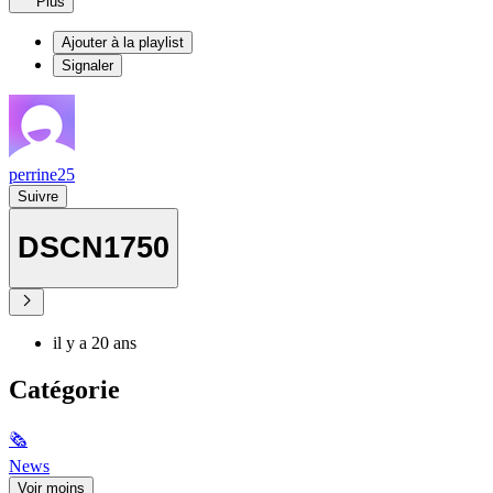
Plus
Ajouter à la playlist
Signaler
perrine25
Suivre
DSCN1750
il y a 20 ans
Catégorie
🗞
News
Voir moins