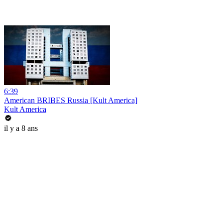
6:39
American BRIBES Russia [Kult America]
Kult America
il y a 8 ans