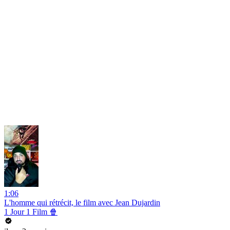
1:06
L'homme qui rétrécit, le film avec Jean Dujardin
1 Jour 1 Film 🍿