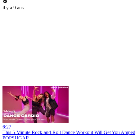
il y a 9 ans
6:27
This 5-Minute Rock-and-Roll Dance Workout Will Get You Amped
POPSUGAR