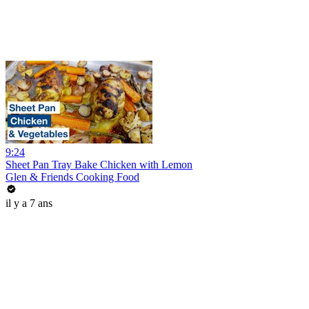
9:24
Sheet Pan Tray Bake Chicken with Lemon
Glen & Friends Cooking Food
il y a 7 ans