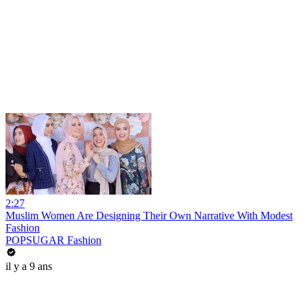
2:27
Muslim Women Are Designing Their Own Narrative With Modest
Fashion
POPSUGAR Fashion
il y a 9 ans