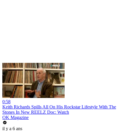
0:58
Keith Richards Spills All On His Rockstar Lifestyle With The
Stones In New REELZ Doc: Watch
OK Magazine
il y a 6 ans