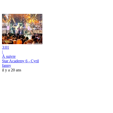
3:01
|
À suivre
Star Academy 6 - Cyril
fanny
il y a 20 ans