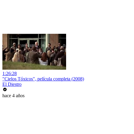
1:26:28
"Cielos Tóxicos", película completa (2008)
El Diestro
hace 4 años