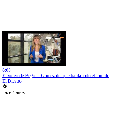
6:08
El vídeo de Begoña Gómez del que habla todo el mundo
El Diestro
hace 4 años