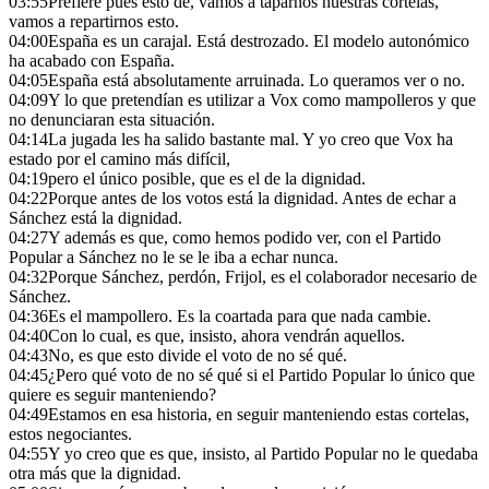
03:55
Prefiere pues esto de, vamos a taparnos nuestras cortelas,
vamos a repartirnos esto.
04:00
España es un carajal. Está destrozado. El modelo autonómico
ha acabado con España.
04:05
España está absolutamente arruinada. Lo queramos ver o no.
04:09
Y lo que pretendían es utilizar a Vox como mampolleros y que
no denunciaran esta situación.
04:14
La jugada les ha salido bastante mal. Y yo creo que Vox ha
estado por el camino más difícil,
04:19
pero el único posible, que es el de la dignidad.
04:22
Porque antes de los votos está la dignidad. Antes de echar a
Sánchez está la dignidad.
04:27
Y además es que, como hemos podido ver, con el Partido
Popular a Sánchez no le se le iba a echar nunca.
04:32
Porque Sánchez, perdón, Frijol, es el colaborador necesario de
Sánchez.
04:36
Es el mampollero. Es la coartada para que nada cambie.
04:40
Con lo cual, es que, insisto, ahora vendrán aquellos.
04:43
No, es que esto divide el voto de no sé qué.
04:45
¿Pero qué voto de no sé qué si el Partido Popular lo único que
quiere es seguir manteniendo?
04:49
Estamos en esa historia, en seguir manteniendo estas cortelas,
estos negociantes.
04:55
Y yo creo que es que, insisto, al Partido Popular no le quedaba
otra más que la dignidad.