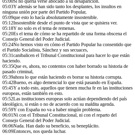
05:00
Si no quería verse abocado a su desaparición.
05:03
Y además se han sido tanto los desplantes, los insultos en
ninguna unión por parte del Partido Popular,
05:09
que esto lo hacía absolutamente insostenible.
05:12
Insostenible desde el punto de vista que se quisiera ver.
05:18
Y no solo es el tema de remenas.
05:20
Es el tema de cómo se ha repartido de una forma obscena el
Consejo General del Poder Judicial.
05:24
No hemos visto en cómo el Partido Popular ha consentido que
el Partido Socialista, Sánchez y sus secuaces,
05:31
canibalicen el Tribunal Constitucional para hacer lo que están
haciendo.
05:35
Que es, ahora, no contentos con haber borrado su historia de
pasado criminal,
05:39
ahora lo que están haciendo es borrar su historia corrupta.
05:42
Bueno, es algo demencial lo que está pasando en España.
05:45
Y a todo esto, aquellos que tienen mucha fe en las instituciones
europeas, están también en esto.
05:52
Las instituciones europeas solo actúan dependiendo del país
ideológico, si están o no de acuerdo con su maldita agenda.
05:59
Y con España no va a haber ningún problema.
06:01
Ni con el Tribunal Constitucional, ni con el reparto del
Consejo General del Poder Judicial.
06:06
Nada. Han dado su beneficio, su beneplácito.
06:09
Entonces, nos queda luchar.