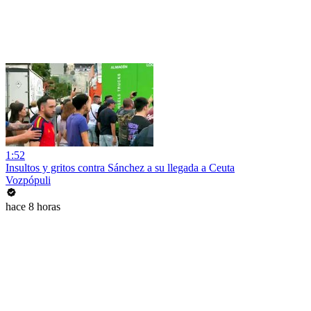
1:52
Insultos y gritos contra Sánchez a su llegada a Ceuta
Vozpópuli
hace 8 horas