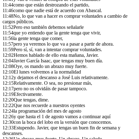
11:44
como que están destrozando el partido,
11:46
como que nadie está de acuerdo con Abascal.
11:48
No, lo que van a hacer es comprar voluntades a cambio de
cargos públicos.
11:52
Pero eso también debemos señalarle
11:54
que yo entiendo que la gente tenga que vivir,
11:56
la gente tenga que comer,
11:57
pero ya veremos lo que va a pasar a partir de ahora.
11:59
Pero sí, sí, van a intentar comprar voluntades.
12:02
Hemos hablado de ello esta mañana, Javier.
12:04
Javier García Isaac, que tengas muy buen día.
12:08
Oye, os mando un abrazo muy fuerte.
12:10
El lunes volvemos a la normalidad
12:12
y dejamos el descanso a José Luis relativamente.
12:15
Relativamente. O sea, no presionar más,
12:17
pero no os olvidáis de pasar tampoco.
12:19
Efectivamente.
12:20
Que tengas, dime.
12:22
Que nos recuerde a nuestros oyentes
12:24
la programación del mes de agosto
12:26
y que hasta el 1 de agosto vamos a continuar aquí
12:30
con la boca del lobo en la versión que conocemos.
12:33
Estupendo. Javier, que tengas un buen fin de semana y
descanses.
12:36
Un abrazo muy fuerte. Un abrazo. Un saludo.