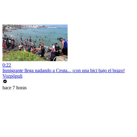
0:22
Inmigrante llega nadando a Ceuta... ¡con una bici bajo el brazo!
Vozpópuli
hace 7 horas