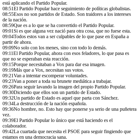
está aplicando el Partido Popular.
08:51
El Partido Popular hace seguimiento de políticas globalistas.
08:55
Esos no son partidos de Estado. Son traidores a los intereses
de la nación.
08:59
Que es a lo que se ha convertido el Partido Popular.
09:01
Si es que alguna vez nació para otra cosa, que no fuese esta.
09:04
Todos estos van a ser culpables de lo que pase en España a
partir de ahora.
09:09
No solo con los menes, sino con todo lo demás.
09:11
El Partido Popular, ahora con esos feladores, lo que pasa es
que no se esperaban esta reacción.
09:15
Porque necesitaban a Vox para dar esa imagen.
09:19
Más que a Vox, necesitan sus votos.
09:21
Van a intentar escomperar voluntades.
09:23
Van a poner a toda su brunete mediática a trabajar.
09:26
Para seguir lavando la imagen del propio Partido Popular.
09:30
Diciendo que ellos son un partido de Estado.
09:32
Un partido de Estado es aquel que parta con Sánchez.
09:34
La destrucción de la nación española.
09:36
No hombre, no. Esto hay que ponerse ya serio de una puñetera
vez.
09:39
El Partido Popular lo único que está haciendo es el
colaborador.
09:42
La cuartada que necesita el PSOE para seguir fingiendo que
estamos en una democracia sana.