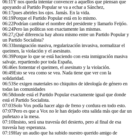
06:11
Y nos queda intentar convencer a aquellos que piensan que
apoyando al Partido Popular se va a echar a Sánchez,
06:17
pues abrirles los ojos. Jamás. En la vida.
06:19
Porque el Partido Popular está en lo mismo.
06:22
Podrían cambiar el nombre del presidente y llamarlo Feijóo.
06:24
Pero las políticas son exactamente las mismas.
06:27
¿Qué diferencia hay ahora mismo entre un Partido Popular y
un Partido Socialista?
06:33
Inmigración masiva, regularización invasiva, normalizar el
queimen, la violación y el asesinato.
06:39
Porque lo que se está haciendo con esta inmigración masiva
salvaje, repartiendo por toda España,
06:46
es fomentar el queimen, el asesinato y la violación.
06:49
Esto se vea como se vea. Nada tiene que ver con la
solidaridad.
06:53
Se exigen materiales no chiquitos de ideología de género en
todas las comunidades
06:58
donde está el Partido Popular exactamente igual que donde
está el Partido Socialista.
07:03
Solo Vox podía hacer algo de freno y cordura en todo esto.
07:07
Pero es que a Vox no le han dejado otra salida más que dar un
puñetazo a la mesa.
07:10
Insisto, será una travesía del desierto, pero al final de esa
travesía hay esperanza.
07:19
Hay un audio que ha subido nuestro querido amigo de