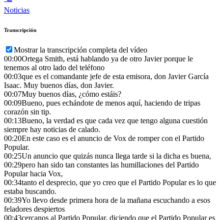
Noticias
Transcripción
Mostrar la transcripción completa del vídeo
00:00
Ortega Smith, está hablando ya de otro Javier porque le
tenemos al otro lado del teléfono
00:03
que es el comandante jefe de esta emisora, don Javier García
Isaac. Muy buenos días, don Javier.
00:07
Muy buenos días, ¿cómo estáis?
00:09
Bueno, pues echándote de menos aquí, haciendo de tripas
corazón sin tip.
00:13
Bueno, la verdad es que cada vez que tengo alguna cuestión
siempre hay noticias de calado.
00:20
En este caso es el anuncio de Vox de romper con el Partido
Popular.
00:25
Un anuncio que quizás nunca llega tarde si la dicha es buena,
00:29
pero han sido tan constantes las humillaciones del Partido
Popular hacia Vox,
00:34
tanto el desprecio, que yo creo que el Partido Popular es lo que
estaba buscando.
00:39
Yo llevo desde primera hora de la mañana escuchando a esos
feladores despiertos
00:43
cercanos al Partido Popular, diciendo que el Partido Popular es