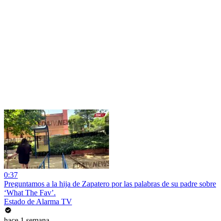
0:37
Preguntamos a la hija de Zapatero por las palabras de su padre sobre
‘What The Fav’.
Estado de Alarma TV
hace 1 semana