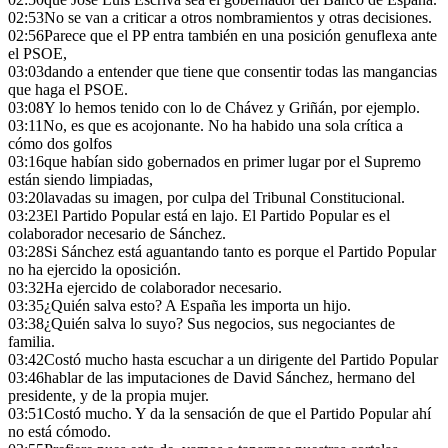
02:53
No se van a criticar a otros nombramientos y otras decisiones.
02:56
Parece que el PP entra también en una posición genuflexa ante
el PSOE,
03:03
dando a entender que tiene que consentir todas las mangancias
que haga el PSOE.
03:08
Y lo hemos tenido con lo de Chávez y Griñán, por ejemplo.
03:11
No, es que es acojonante. No ha habido una sola crítica a
cómo dos golfos
03:16
que habían sido gobernados en primer lugar por el Supremo
están siendo limpiadas,
03:20
lavadas su imagen, por culpa del Tribunal Constitucional.
03:23
El Partido Popular está en lajo. El Partido Popular es el
colaborador necesario de Sánchez.
03:28
Si Sánchez está aguantando tanto es porque el Partido Popular
no ha ejercido la oposición.
03:32
Ha ejercido de colaborador necesario.
03:35
¿Quién salva esto? A España les importa un hijo.
03:38
¿Quién salva lo suyo? Sus negocios, sus negociantes de
familia.
03:42
Costó mucho hasta escuchar a un dirigente del Partido Popular
03:46
hablar de las imputaciones de David Sánchez, hermano del
presidente, y de la propia mujer.
03:51
Costó mucho. Y da la sensación de que el Partido Popular ahí
no está cómodo.