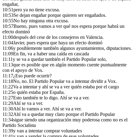
engañar,
10:51
pero ya no tiene excusa.
10:53
Se dejan engañar porque quieren ser engañados.
10:55
No hay ninguna otra excusa.
10:57
Bueno, pues vamos a ver qué nos espera porque habrá un
efecto dominó
11:00
después del cese de los consejeros en Valencia.
11:04
Javier, pues espera que haya un efecto dominó
11:06
y posiblemente también algunos ayuntamientos, diputaciones.
11:09
En fin, va a haber una caída en cascada
11:11
y se va a quedar también el Partido Popular solo,
11:13
que es posible que en algún momento cuente puntualmente
con el apoyo de Vox.
11:17
¿Eso puede ocurrir?
11:18
No, no. El Partido Popular va a intentar dividir a Vox.
11:22
Va a intentar y ahí se va a ver quién estaba por el cargo
11:25
o quién estaba por España.
11:27
Esto también te lo digo. Ahí se va a ver.
11:29
Ahí se va a ver.
11:30
Ahí lo vamos a ver. Ahí se va a ver.
11:32
Ahí va a quedar muy claro porque el Partido Popular
11:34
sigue siendo una organización muy poderosa como no es el
Partido Socialista
11:39
y van a intentar comprar voluntades
11:41
y van a vender la compra de esas voluntades