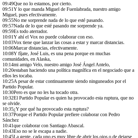
09:49
Que no lo estamos, por cierto.
09:51
Y lo que manda Miguel de Fuenlabrada, nuestro amigo
Miguel, pues efectivamente.
09:55
No me sorprende nada de lo que esté pasando.
09:57
Nada de lo que esté pasando me sorprende ya.
09:59
Es todo aterrador.
10:01
Y ahí el Vox no puede colaborar con eso.
10:03
Vox tiene que lanzar las cosas a estar y marcar distancias.
10:06
Marcar distancias, efectivamente.
10:08
Y fíjate, José Luis, es una pena porque en muchas
comunidades, en Alaska,
10:14
mi amigo Velo, nuestro amigo José Ángel Antelo,
10:20
estaban haciendo una política magnífica en el negociado que a
ellos les tocaba.
10:25
A pesar de estar continuamente siendo ninguneados por el
Partido Popular.
10:30
Pero es que no les ha tocado otra.
10:32
El Partido Popular es quien ha provocado esta ruptura, que no
se olvide.
10:35
¿Y por qué ha provocado esta ruptura?
10:37
Porque el Partido Popular prefiere colaborar con Pedro
Sánchez
10:41
que colaborar con Santiago Abascal.
10:43
Eso no se le escapa a nadie.
10:45
La gente, cada uno es muy libre de abrir los ojos o de dejarse