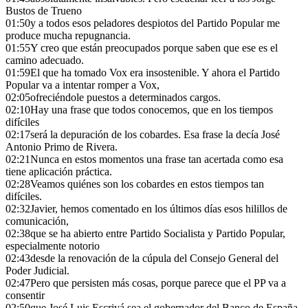
Bustos de Trueno
01:50
y a todos esos peladores despiotos del Partido Popular me
produce mucha repugnancia.
01:55
Y creo que están preocupados porque saben que ese es el
camino adecuado.
01:59
El que ha tomado Vox era insostenible. Y ahora el Partido
Popular va a intentar romper a Vox,
02:05
ofreciéndole puestos a determinados cargos.
02:10
Hay una frase que todos conocemos, que en los tiempos
difíciles
02:17
será la depuración de los cobardes. Esa frase la decía José
Antonio Primo de Rivera.
02:21
Nunca en estos momentos una frase tan acertada como esa
tiene aplicación práctica.
02:28
Veamos quiénes son los cobardes en estos tiempos tan
difíciles.
02:32
Javier, hemos comentado en los últimos días esos hilillos de
comunicación,
02:38
que se ha abierto entre Partido Socialista y Partido Popular,
especialmente notorio
02:43
desde la renovación de la cúpula del Consejo General del
Poder Judicial.
02:47
Pero que persisten más cosas, porque parece que el PP va a
consentir
02:50
que José Luis Escrivá sea el gobernador del Banco de España.