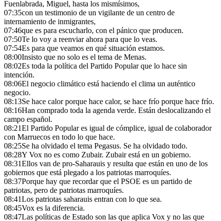
Fuenlabrada, Miguel, hasta los mismísimos,
07:35
con un testimonio de un vigilante de un centro de
internamiento de inmigrantes,
07:46
que es para escucharlo, con el pánico que producen.
07:50
Te lo voy a reenviar ahora para que lo veas.
07:54
Es para que veamos en qué situación estamos.
08:00
Insisto que no solo es el tema de Menas.
08:02
Es toda la política del Partido Popular que lo hace sin
intención.
08:06
El negocio climático está haciendo el clima un auténtico
negocio.
08:13
Se hace calor porque hace calor, se hace frío porque hace frío.
08:16
Han comprado toda la agenda verde. Están deslocalizando el
campo español.
08:21
El Partido Popular es igual de cómplice, igual de colaborador
con Marruecos en todo lo que hace.
08:25
Se ha olvidado el tema Pegasus. Se ha olvidado todo.
08:28
Y Vox no es como Zubair. Zubair está en un gobierno.
08:31
Ellos van de pro-Saharauis y resulta que están en uno de los
gobiernos que está plegado a los patriotas marroquíes.
08:37
Porque hay que recordar que el PSOE es un partido de
patriotas, pero de patriotas marroquíes.
08:41
Los patriotas saharauis entran con lo que sea.
08:45
Vox es la diferencia.
08:47
Las políticas de Estado son las que aplica Vox y no las que