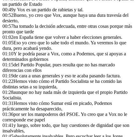
un partido de Estado
00:49
y Vox es un partido de rabietas y tal.
00:52
Bueno, yo creo que Vox, aunque haya una dura travesía del
desierto,
00:57
ha tomado la decisión adecuada, entre otras cosas porque más
pronto que tarde
01:02
en España tiene que volver a haber elecciones generales.
01:05
Eso yo creo que lo sabe todo el mundo. Ya veremos lo que
dura, pero acabará yendo.
01:10
Y le podría pasar a Vox, como a Podemos, que si apoyas a
determinados gobiernos
01:15
del Partido Popular, pues resulta que no has marcado
diferencias con ellos
01:19
de cara a unas generales y eso te acaba pasando factura.
01:22
Hemos visto cómo el Partido Socialista se ha comido las
distintas setas a su izquierda,
01:28
aunque no hay nada más de izquierda que el propio Partido
Socialista.
01:31
Hemos visto cómo Sumar está en picado, Podemos
prácticamente ha desaparecido,
01:36
por ser los manpoderos del PSOE. Yo creo que a Vox no le
corresponde ese papel
01:41
y luego, sobre todo, que hay cuestiones de dignidad que son
insalvables,
01:45
absolutamente insalvables. Pero escuchar leer a los Jorge