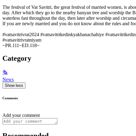
The festival of Vat Savitri, the great festival of married women, is ab
day. After which they go to the nearby banyan tree and worship the Ba
waterless fast throughout the day, then later after worship and circum
If you are newly married and you do not know about the rules and food o
#vatsavitrivrat2024 #vatsavitrikedinkyakhanachahiye #vatsavitrikedi
#vatsavitrivratniyam
~PR.111~ED.118~
Category
🗞
News
Show less
Comments
Add your comment
Recommended