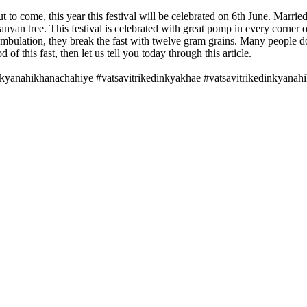
out to come, this year this festival will be celebrated on 6th June. Mar
nyan tree. This festival is celebrated with great pomp in every corner 
ambulation, they break the fast with twelve gram grains. Many people do
f this fast, then let us tell you today through this article.
nkyanahikhanachahiye #vatsavitrikedinkyakhae #vatsavitrikedinkyanahi