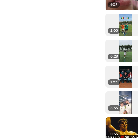
1:02
2:03
0:28
1:07
0:55
0:55