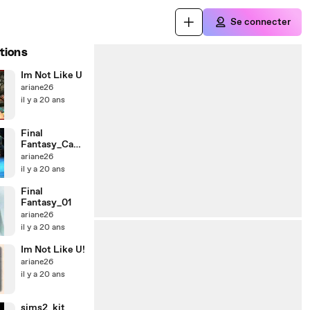
Se connecter
tions
Im Not Like U
ariane26
il y a 20 ans
Final
Fantasy_Casc
ada
ariane26
il y a 20 ans
Final
Fantasy_01
ariane26
il y a 20 ans
Im Not Like U!
ariane26
il y a 20 ans
sims2_kit