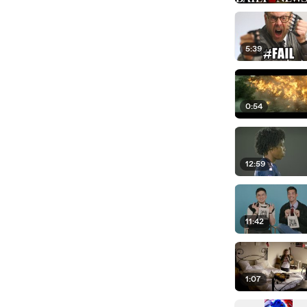
5:39
0:54
12:59
11:42
1:07