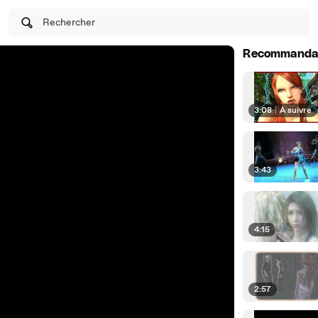
Rechercher
Recommanda
3:08
|
À suivre
3:43
4:15
2:57