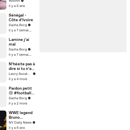
Wochit
il y a 5 ans
Sénégal -
Côte d’Ivoire
Sacha Borg
il y a 7 semaines
Lamine j’ai
mal
Sacha Borg
il y a 7 semaines
N’hésite pas à
dire si tu n’as
pas compris
Laury Aucalme
🙂‍↔️
il y a 4 mois
Pardon petit
😢 #football
#stadedefran
Sacha Borg
ce
il y a 2 mois
WWE legend
Bruno
Sammartino
NY Daily News
dead at 82
il y a 8 ans