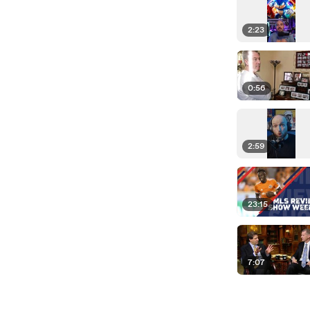
2:23
0:56
2:59
23:15
7:07