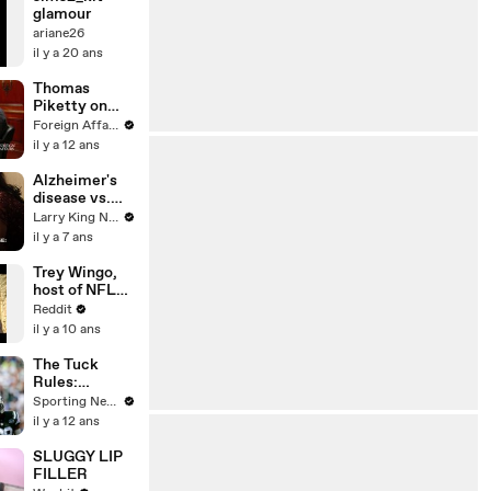
glamour
ariane26
il y a 20 ans
Thomas
Piketty on
Economic
Foreign Affairs
Inequality
il y a 12 ans
Alzheimer's
disease vs.
dementia:
Larry King Now on Ora.TV
What's the
il y a 7 ans
difference?
Trey Wingo,
host of NFL
Live. Ask me
Reddit
anything!
il y a 10 ans
The Tuck
Rules:
Possible
Sporting News
Week 6
il y a 12 ans
upsets
SLUGGY LIP
FILLER