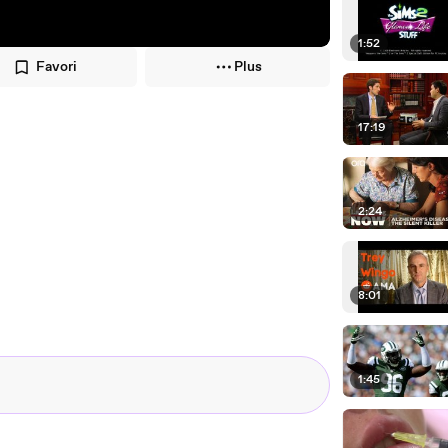
1:52
Favori
Plus
17:19
2:24
8:01
1:45