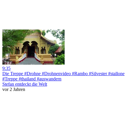
9:35
Die Treppe #Drohne #Drohnenvideo #Rambo #Silvester #stallone
#Treppe #thailand #auswandern
Stefan entdeckt die Welt
vor 2 Jahren