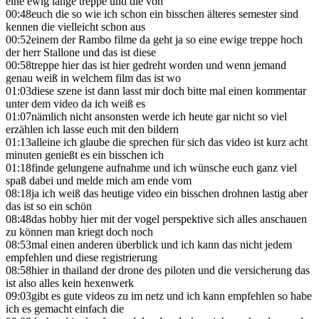
eine ewig lange treppe und die von
00:48
euch die so wie ich schon ein bisschen älteres semester sind
kennen die vielleicht schon aus
00:52
einem der Rambo filme da geht ja so eine ewige treppe hoch
der herr Stallone und das ist diese
00:58
treppe hier das ist hier gedreht worden und wenn jemand
genau weiß in welchem film das ist wo
01:03
diese szene ist dann lasst mir doch bitte mal einen kommentar
unter dem video da ich weiß es
01:07
nämlich nicht ansonsten werde ich heute gar nicht so viel
erzählen ich lasse euch mit den bildern
01:13
alleine ich glaube die sprechen für sich das video ist kurz acht
minuten genießt es ein bisschen ich
01:18
finde gelungene aufnahme und ich wünsche euch ganz viel
spaß dabei und melde mich am ende vom
08:18
ja ich weiß das heutige video ein bisschen drohnen lastig aber
das ist so ein schön
08:48
das hobby hier mit der vogel perspektive sich alles anschauen
zu können man kriegt doch noch
08:53
mal einen anderen überblick und ich kann das nicht jedem
empfehlen und diese registrierung
08:58
hier in thailand der drone des piloten und die versicherung das
ist also alles kein hexenwerk
09:03
gibt es gute videos zu im netz und ich kann empfehlen so habe
ich es gemacht einfach die