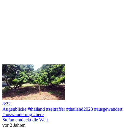
8:22
Augenblicke #thailand #zeitraffer #thailand2023 #ausgewandert
#auswanderung #tiere
Stefan entdeckt die Welt
vor 2 Jahren