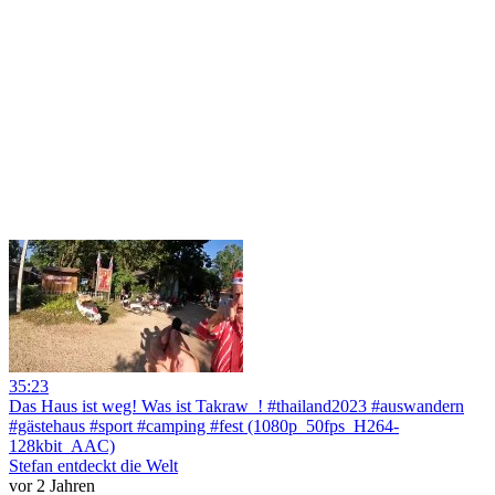
35:23
Das Haus ist weg! Was ist Takraw_! #thailand2023 #auswandern
#gästehaus #sport #camping #fest (1080p_50fps_H264-
128kbit_AAC)
Stefan entdeckt die Welt
vor 2 Jahren