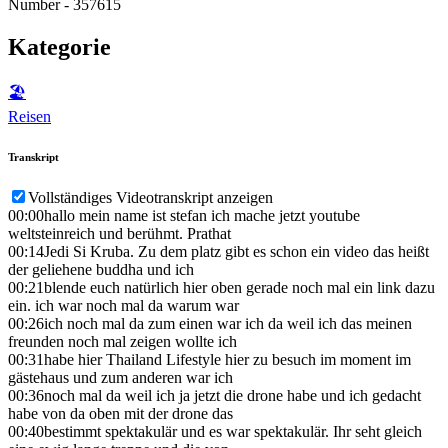
Number - 357615
Kategorie
🏖
Reisen
Transkript
Vollständiges Videotranskript anzeigen
00:00
hallo mein name ist stefan ich mache jetzt youtube
weltsteinreich und berühmt. Prathat
00:14
Jedi Si Kruba. Zu dem platz gibt es schon ein video das heißt
der geliehene buddha und ich
00:21
blende euch natürlich hier oben gerade noch mal ein link dazu
ein. ich war noch mal da warum war
00:26
ich noch mal da zum einen war ich da weil ich das meinen
freunden noch mal zeigen wollte ich
00:31
habe hier Thailand Lifestyle hier zu besuch im moment im
gästehaus und zum anderen war ich
00:36
noch mal da weil ich ja jetzt die drone habe und ich gedacht
habe von da oben mit der drone das
00:40
bestimmt spektakulär und es war spektakulär. Ihr seht gleich