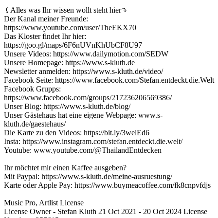
⤹Alles was Ihr wissen wollt steht hier⤵︎
Der Kanal meiner Freunde:
https://www.youtube.com/user/TheEKX70
Das Kloster findet Ihr hier:
https://goo.gl/maps/6F6nUVnKhUbCF8U97
Unsere Videos: https://www.dailymotion.com/SEDW
Unsere Homepage: https://www.s-kluth.de
Newsletter anmelden: https://www.s-kluth.de/video/
Facebook Seite: https://www.facebook.com/Stefan.entdeckt.die.Welt
Facebook Grupps:
https://www.facebook.com/groups/217236206569386/
Unser Blog: https://www.s-kluth.de/blog/
Unser Gästehaus hat eine eigene Webpage: www.s-
kluth.de/gaestehaus/
Die Karte zu den Videos: https://bit.ly/3welEd6
Insta: https://www.instagram.com/stefan.entdeckt.die.welt/
Youtube: www.youtube.com/@ThailandEntdecken
Ihr möchtet mir einen Kaffee ausgeben?
Mit Paypal: https://www.s-kluth.de/meine-ausruestung/
Karte oder Apple Pay: https://www.buymeacoffee.com/fk8cnpvfdjs
Music Pro, Artlist License
License Owner - Stefan Kluth 21 Oct 2021 - 20 Oct 2024 License