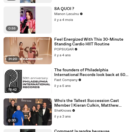
SA QUOI ?
Manon Leculnu
il y a 4 mois
0:55
Feel Energized With This 30-Minute
Standing Cardio HIIT Routine
POPSUGAR
il y a 4 ans
31:20
The founders of Philadelphia
International Records look back at 50
years of Philly Soul
Fast Company
il y a 5 ans
18:42
Who's the Tallest Succession Cast
Member | Kieran Culkin, Matthew
Macfadyen, Nicholas Braun
SheKnows
il y a 3 ans
0:30
Comment la rendre heureuse