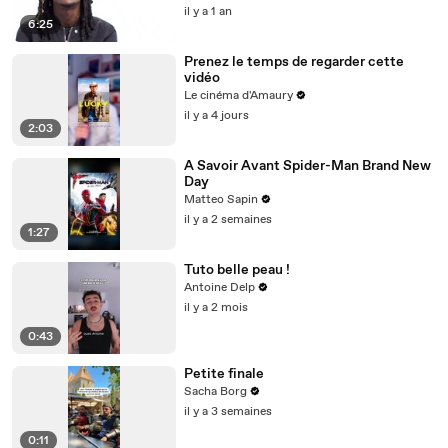
il y a 1 an
6:25
Prenez le temps de regarder cette
vidéo
Le cinéma d'Amaury
il y a 4 jours
2:03
A Savoir Avant Spider-Man Brand New
Day
Matteo Sapin
il y a 2 semaines
1:27
Tuto belle peau !
Antoine Delp
il y a 2 mois
0:43
Petite finale
Sacha Borg
il y a 3 semaines
0:11