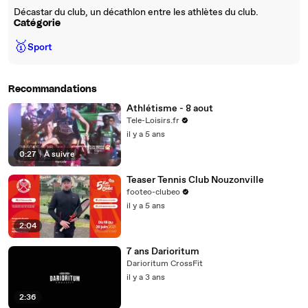
Décastar du club, un décathlon entre les athlètes du club.
Catégorie
🥇
Sport
Recommandations
Athlétisme - 8 aout
Tele-Loisirs.fr
il y a 5 ans
0:27
|
À suivre
Teaser Tennis Club Nouzonville
footeo-clubeo
il y a 5 ans
2:04
7 ans Darioritum
Darioritum CrossFit
il y a 3 ans
2:36