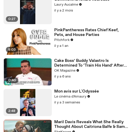
Laury Aucalme
il y a 2 mois
0:27
PinkPantheress Rates Chief Keef,
Pets, and House Parties
Pitchfork
il y a 1 an
8:03
Cake Boss’ Buddy Valastro Is
Determined To ‘Train His Hand’ After
Accident: Watch
OK Magazine
il y a 6 ans
0:40
Mon avis sur L'Odyssée
Le cinéma d'Amaury
il y a 3 semaines
2:48
Maril Davis Reveals What She Really
Thought About Caitríona Balfe & Sam
Heughan's Chemistry Test & How