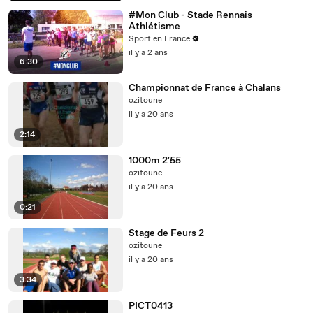
#Mon Club - Stade Rennais
Athlétisme
Sport en France
il y a 2 ans
6:30
Championnat de France à Chalans
ozitoune
il y a 20 ans
2:14
1000m 2'55
ozitoune
il y a 20 ans
0:21
Stage de Feurs 2
ozitoune
il y a 20 ans
3:34
PICT0413