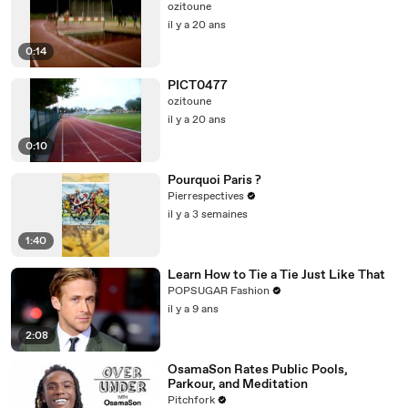
ozitoune
il y a 20 ans
0:14
PICT0477
ozitoune
il y a 20 ans
0:10
Pourquoi Paris ?
Pierrespectives
il y a 3 semaines
1:40
Learn How to Tie a Tie Just Like That
POPSUGAR Fashion
il y a 9 ans
2:08
OsamaSon Rates Public Pools,
Parkour, and Meditation
Pitchfork