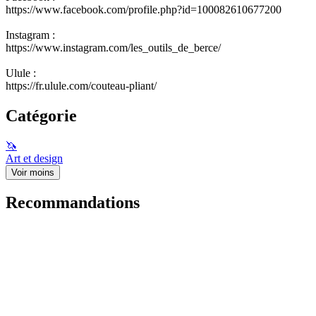
https://www.facebook.com/profile.php?id=100082610677200
Instagram :
https://www.instagram.com/les_outils_de_berce/
Ulule :
https://fr.ulule.com/couteau-pliant/
Catégorie
🦄
Art et design
Voir moins
Recommandations