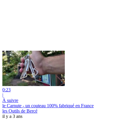
0:23
|
À suivre
le Carnute - un couteau 100% fabriqué en France
les Outils de Bercé
il y a 3 ans