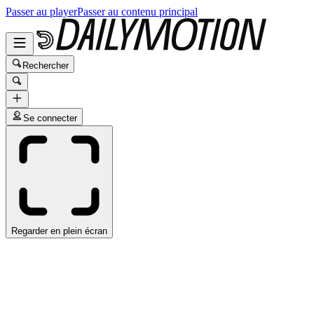
Passer au player
Passer au contenu principal
Rechercher
Se connecter
Regarder en plein écran