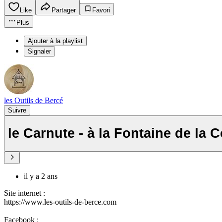
Like
Partager
Favori
Plus
Ajouter à la playlist
Signaler
les Outils de Bercé
Suivre
le Carnute - à la Fontaine de la 
il y a 2 ans
Site internet :
https://www.les-outils-de-berce.com
Facebook :