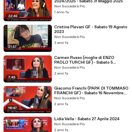
2024/2025 - Sabato 31 Maggio 2025
Non Succederà Più
1 anno fa
22:45
Cristina Plevani GF - Sabato 19 Agosto
2023
Non Succederà Più
3 anni fa
21:57
Carmen Russo (moglie di ENZO
PAOLO TURCHI GF) - Sabato 5
Ottobre 2024
Non Succederà Più
2 anni fa
7:45
Giacomo Franchi (PAPA' DI TOMMASO
FRANCHI GF) - Sabato 16 Novembre
2024
Non Succederà Più
2 anni fa
16:47
Lidia Vella - Sabato 27 Aprile 2024
Non Succederà Più
2 anni fa