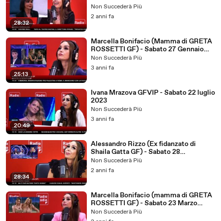
Non Succederà Più
2 anni fa
28:32
Marcella Bonifacio (Mamma di GRETA
ROSSETTI GF) - Sabato 27 Gennaio
2024
Non Succederà Più
3 anni fa
25:13
Ivana Mrazova GFVIP - Sabato 22 luglio
2023
Non Succederà Più
3 anni fa
20:49
Alessandro Rizzo (Ex fidanzato di
Shaila Gatta GF) - Sabato 28
Settembre 2024
Non Succederà Più
2 anni fa
28:34
Marcella Bonifacio (mamma di GRETA
ROSSETTI GF) - Sabato 23 Marzo
2024
Non Succederà Più