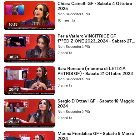
Chiara Cainelli GF - Sabato 4 Ottobre
2025
Non Succederà Più
10 mesi fa
16:18
Perla Vatiero VINCITRICE GF
17°EDIZIONE 2023_2024 - Sabato 27
Aprile 2024
Non Succederà Più
2 anni fa
36:21
Sara Ronconi (mamma di LETIZIA
PETRIS GF) - Sabato 21 Ottobre 2023
Non Succederà Più
3 anni fa
20:48
Sergio D'Ottavi GF - Sabato 18 Maggio
2024
Non Succederà Più
2 anni fa
29:59
Marina Fiordaliso GF - Sabato 9 Marzo
2024