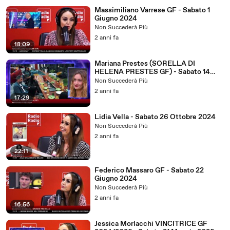
Massimiliano Varrese GF - Sabato 1
Giugno 2024
Non Succederà Più
2 anni fa
18:09
Mariana Prestes (SORELLA DI
HELENA PRESTES GF) - Sabato 14
Dicembre 2024
Non Succederà Più
2 anni fa
17:29
Lidia Vella - Sabato 26 Ottobre 2024
Non Succederà Più
2 anni fa
22:11
Federico Massaro GF - Sabato 22
Giugno 2024
Non Succederà Più
2 anni fa
16:56
Jessica Morlacchi VINCITRICE GF