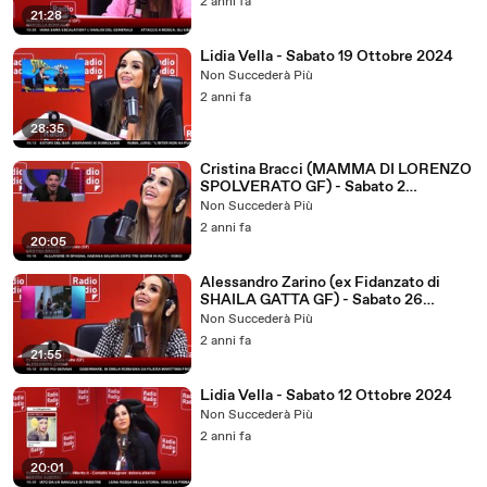
2 anni fa
21:28
Lidia Vella - Sabato 19 Ottobre 2024
Non Succederà Più
2 anni fa
28:35
Cristina Bracci (MAMMA DI LORENZO
SPOLVERATO GF) - Sabato 2
Novembre 2024
Non Succederà Più
2 anni fa
20:05
Alessandro Zarino (ex Fidanzato di
SHAILA GATTA GF) - Sabato 26
Ottobre 2024
Non Succederà Più
2 anni fa
21:55
Lidia Vella - Sabato 12 Ottobre 2024
Non Succederà Più
2 anni fa
20:01