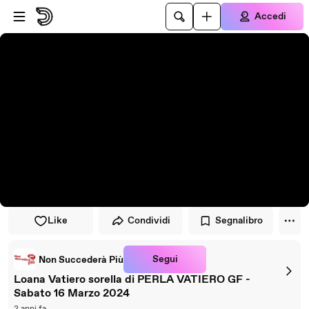
Vai al lettore
Passa al contenuto principale
Accedi
Like
Condividi
Segnalibro
Segui
Non Succederà Più
Loana Vatiero sorella di PERLA VATIERO GF -
Sabato 16 Marzo 2024