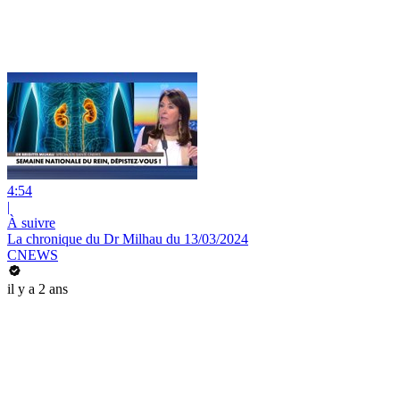
4:54
|
À suivre
La chronique du Dr Milhau du 13/03/2024
CNEWS
il y a 2 ans