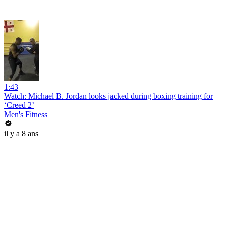
1:43
Watch: Michael B. Jordan looks jacked during boxing training for
‘Creed 2’
Men's Fitness
il y a 8 ans