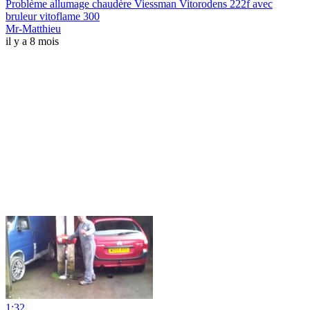
Problème allumage chaudère Viessman Vitorodens 222f avec
bruleur vitoflame 300
Mr-Matthieu
il y a 8 mois
1:32