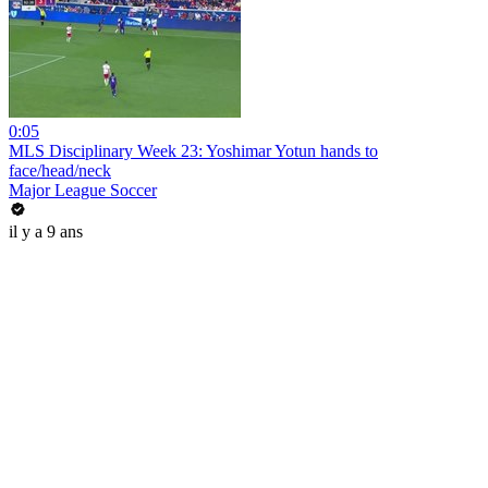
0:05
MLS Disciplinary Week 23: Yoshimar Yotun hands to
face/head/neck
Major League Soccer
il y a 9 ans