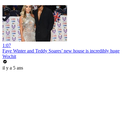
1:07
Faye Winter and Teddy Soares’ new house is incredibly huge
Wochit
il y a 5 ans