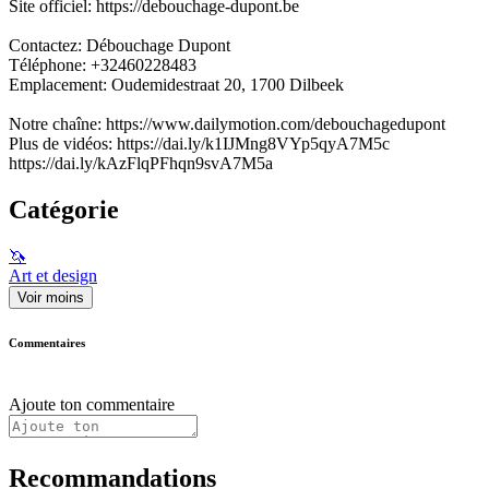
Site officiel: https://debouchage-dupont.be
Contactez: Débouchage Dupont
Téléphone: +32460228483
Emplacement: Oudemidestraat 20, 1700 Dilbeek
Notre chaîne: https://www.dailymotion.com/debouchagedupont
Plus de vidéos: https://dai.ly/k1IJMng8VYp5qyA7M5c
https://dai.ly/kAzFlqPFhqn9svA7M5a
Catégorie
🦄
Art et design
Voir moins
Commentaires
Ajoute ton commentaire
Recommandations