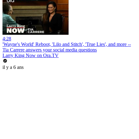
4:28
'Wayne's World' Reboot, 'Lilo and Stitch', 'True Lies', and more --
Tia Carrere answers your social media questions
Larry King Now on Ora.TV
il y a 6 ans