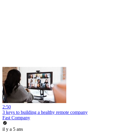
2:50
3 keys to building a healthy remote company
Fast Company
il y a 5 ans