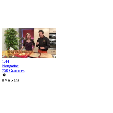
1:44
Nougatine
750 Grammes
il y a 5 ans