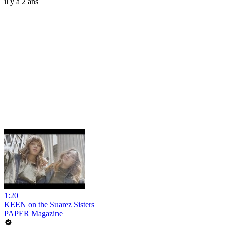
il y a 2 ans
1:20
KEEN on the Suarez Sisters
PAPER Magazine