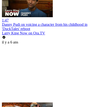
1:47
Danny Pudi on voicing a character from his childhood in
'DuckTales' reboot
Larry King Now on Ora.TV
il y a 6 ans