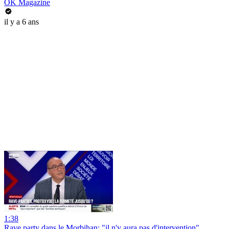
OK Magazine
il y a 6 ans
1:38
Rave party dans le Morbihan: "il n'y aura pas d'intervention",