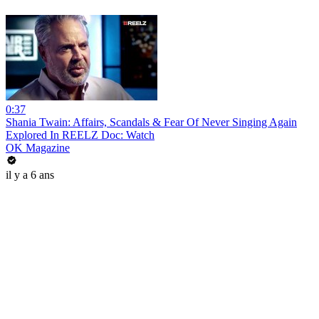
0:37
Shania Twain: Affairs, Scandals & Fear Of Never Singing Again
Explored In REELZ Doc: Watch
OK Magazine
il y a 6 ans