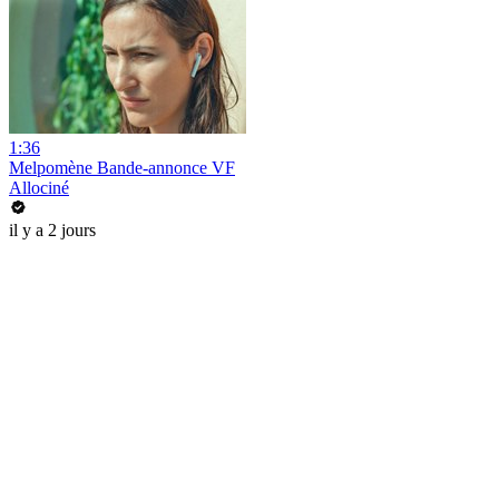
1:36
Melpomène Bande-annonce VF
Allociné
il y a 2 jours