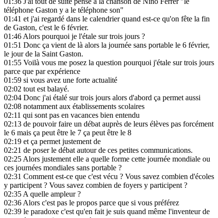
01:36
J'ai tout de suite pensé à la chanson de Nino Ferrer "le
téléphone Gaston y a le téléphone son"
01:41
et j'ai regardé dans le calendrier quand est-ce qu'on fête la fin
de Gaston, c'est le 6 février.
01:46
Alors pourquoi je l'étale sur trois jours ?
01:51
Donc ça vient de là alors la journée sans portable le 6 février,
le jour de la Saint Gaston.
01:55
Voilà vous me posez la question pourquoi j'étale sur trois jours
parce que par expérience
01:59
si vous avez une forte actualité
02:02
tout est balayé.
02:04
Donc j'ai étalé sur trois jours alors d'abord ça permet aussi
02:08
notamment aux établissements scolaires
02:11
qui sont pas en vacances bien entendu
02:13
de pouvoir faire un débat auprès de leurs élèves pas forcément
le 6 mais ça peut être le 7 ça peut être le 8
02:19
et ça permet justement de
02:21
de poser le débat autour de ces petites communications.
02:25
Alors justement elle a quelle forme cette journée mondiale ou
ces journées mondiales sans portable ?
02:31
Comment est-ce que c'est vécu ? Vous savez combien d'écoles
y participent ? Vous savez combien de foyers y participent ?
02:35
A quelle ampleur ?
02:36
Alors c'est pas le propos parce que si vous préférez
02:39
le paradoxe c'est qu'en fait je suis quand même l'inventeur de