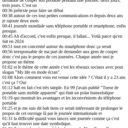
demandé de couper son portable pendant une journée, deux jours,
trois jours. C'est un
00:36
prétexte pour faire un débat
00:38
autour de ces tout petites communications et depuis deux ans
je rajoute deux mots
00:41
journée mondiale sans téléphone portable et smartphone, enfin
presque.
00:45
Ah d'accord, c'est enfin presque, il fallait... Voilà parce qu'en
fait en 2024
00:51
tout est concentré autour du smartphone donc ça serait
00:56
irresponsable de ma part de demander aux gens de couper
donc c'est pas le propos de ces journées. Chaque année moi je
propose un thème
01:02
et le thème de cette année c'est les réseaux sociaux avec pour
slogan "My life en mode écran".
01:08
Alors comment vous est venue cette idée ? C'était il y a 23 ans
c'est ça ? Oui
01:12
bah en fait c'est très simple. En 99 j'avais publié "Tueur de
portable sans mobile apparent" qui était un polar humoristique
01:19
qui montrait les avantages et les inconvénients du téléphone
portable
01:25
et je me suis dit bah tiens ce serait intéressant de prolonger le
propos de cet ouvrage là par le journée internationale et
01:31
la difficulté quand vous lancez une journée comme ça c'est
qu'il faut trouver une date symbolique.