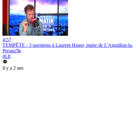
4:57
TEMPÊTE - 3 questions à Laurent Huger, maire de L'Aiguillon-la-
Presqu'île
rtl.fr
il y a 2 ans