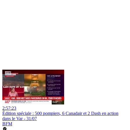
2:57:23
Édition spéciale : 500 pompiers, 6 Canadair et 2 Dash en action
dans le Var - 31/07
BFM