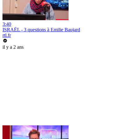
3:40
ISRAËL - 3 questions à Emilie Baujard
rtl.fr
il y a 2 ans