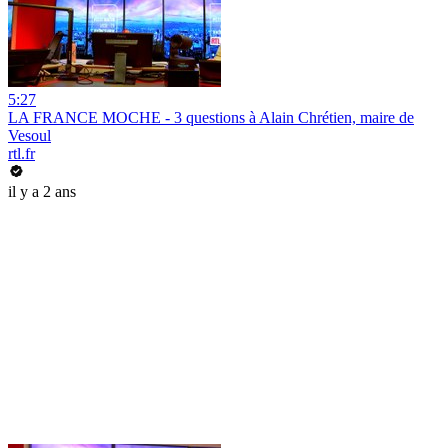
5:27
LA FRANCE MOCHE - 3 questions à Alain Chrétien, maire de
Vesoul
rtl.fr
il y a 2 ans