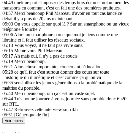
04:49
quelque part s'imposer des temps hors écran et notamment les
transports en commun, c'est en fait une des premières pratiques.
04:57
Merci beaucoup Phil Marceau d'avoir en tout cas lancé ce
débat il y a plus de 20 ans maintenant.
05:03
On vous appelle sur quoi là ? Sur un smartphone ou un vieux
téléphone à touche ?
05:06
Alors un smartphone parce que moi je tiens comme une
librairie et il faut utiliser les réseaux sociaux.
05:13
Vous voyez, il ne faut pas vivre sans.
05:15
Même vous Phil Marceau.
05:17
Ah mais oui, il n'y a pas de soucis.
05:19
Merci beaucoup.
05:21
Alors chose importante, concernant l'éducation,
05:28
ce qu'il faut c'est surtout donner des cours sur toute
l'historique du numérique et c'est comme ça qu'on va
05:35
sensibiliser les jeunes générations à la problématique de la
maîtrise du portable.
05:40
Merci beaucoup, oui ça c'est un vaste sujet.
05:44
Très bonne journée à vous, journée sans portable donc 6h20
sur RTL.
05:47
Retrouvez cette interview sur rtl.fr
05:51
[Générique de fin]
Voir moins