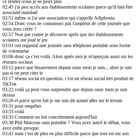
ce rendez-vous je ne peux plus
02:45
j'ai peu accès aux établissements scolaires parce qu'il faut être
associatif mandaté
02:51
même si j'ai une association qui s'appelle Adiphonia.
02:54
Donc vous ne connaissez pas l'ampleur de cette journée que
vous avez créée ?
02:57
Non par contre je découvre après que des établissements
scolaires ont joué le jeu
03:01
ont organisé une journée sans téléphone portable sous forme
de volontariat
03:06
donc ça c'est voilà. Alors après moi je m'aperçois aussi sur les
réseaux sociaux
03:12
parce que bizarrement depuis onze mois je suis... alors je sais
pas si on peut citer le
03:17
réseau social en question, c'est un réseau social très produit de
TikTok
03:22
voilà ça peut vous surprendre que depuis onze mois je suis
dessus
03:26
et parce qu'en fait je me suis dit autant aller sur le terrain
03:31
pour enquêter
03:33
voilà
03:35
Comment on fait concrètement aujourd'hui
03:38
Phil Marceau sans portable ? Vous avez lancé le débat, vous
avez enfin presque
03:41
mais c'est de plus en plus difficile parce que tout est sur son