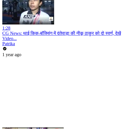
1:28
CG News: थाई किक-बॉक्सिंग में दंतेवाड़ा की नीकू ठाकुर को दो स्वर्ण, देखें
Video...
Patrika
1 year ago