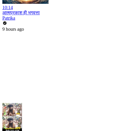
10:14
आत्मप्रकाश ही भगवत्ता
Patrika
9 hours ago