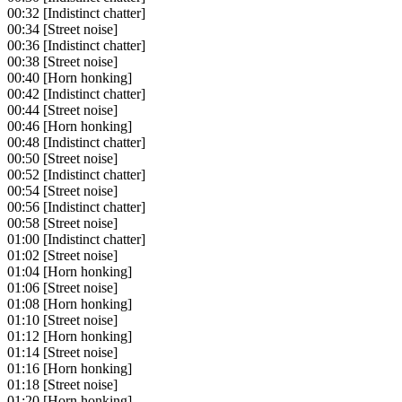
00:32
[Indistinct chatter]
00:34
[Street noise]
00:36
[Indistinct chatter]
00:38
[Street noise]
00:40
[Horn honking]
00:42
[Indistinct chatter]
00:44
[Street noise]
00:46
[Horn honking]
00:48
[Indistinct chatter]
00:50
[Street noise]
00:52
[Indistinct chatter]
00:54
[Street noise]
00:56
[Indistinct chatter]
00:58
[Street noise]
01:00
[Indistinct chatter]
01:02
[Street noise]
01:04
[Horn honking]
01:06
[Street noise]
01:08
[Horn honking]
01:10
[Street noise]
01:12
[Horn honking]
01:14
[Street noise]
01:16
[Horn honking]
01:18
[Street noise]
01:20
[Horn honking]