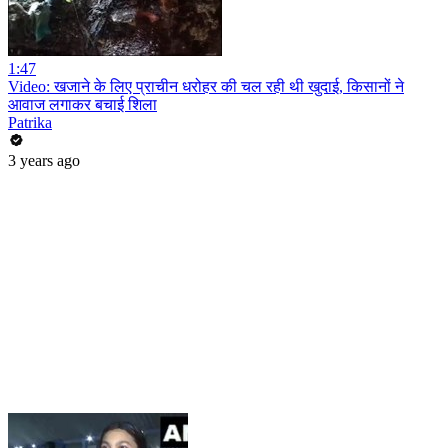
1:47
Video: खजाने के लिए प्राचीन धरोहर की चल रही थी खुदाई, किसानों ने
आवाज लगाकर बचाई शिला
Patrika
3 years ago