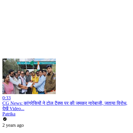
0:33
CG News: कांग्रेसियों ने टोल टैक्स पर की जमकर नारेबाजी, जताया विरोध,
देखें Video...
Patrika
2 years ago