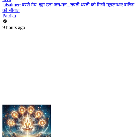
jaisalmer: बरसे मेघ, झूम उठा जन-मन...तपती धरती को मिली मूसलाधार बारिश
की सौगात
Patrika
9 hours ago