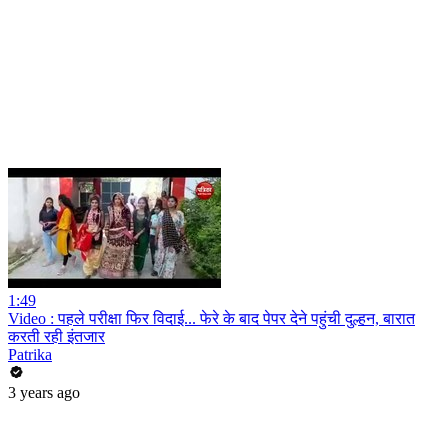
1:49
Video : पहले परीक्षा फिर विदाई... फेरे के बाद पेपर देने पहुंची दुल्हन, बारात
करती रही इंतजार
Patrika
3 years ago