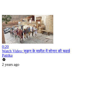
0:20
Watch Video: सुकून के माहौल में सोनार की चढ़ाई
Patrika
2 years ago