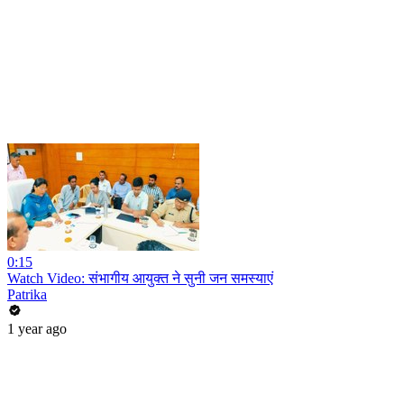
0:15
Watch Video: संभागीय आयुक्त ने सुनी जन समस्याएं
Patrika
1 year ago