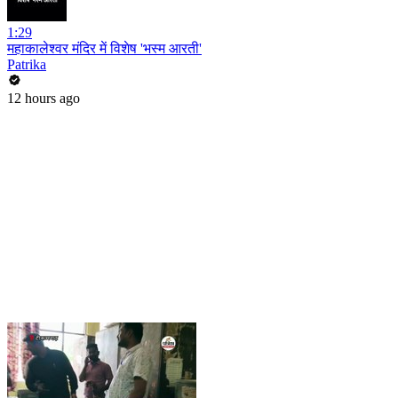
1:29
महाकालेश्वर मंदिर में विशेष 'भस्म आरती'
Patrika
12 hours ago