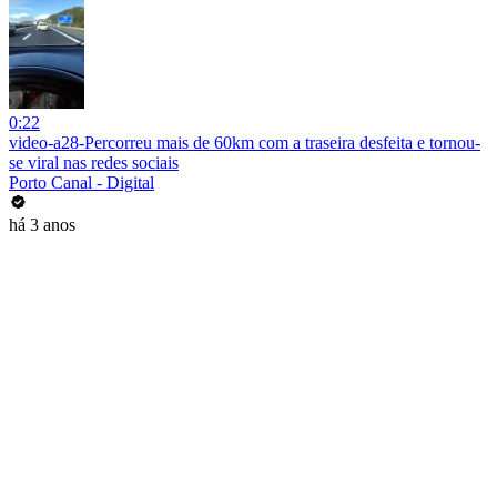
0:22
video-a28-Percorreu mais de 60km com a traseira desfeita e tornou-
se viral nas redes sociais
Porto Canal - Digital
há 3 anos