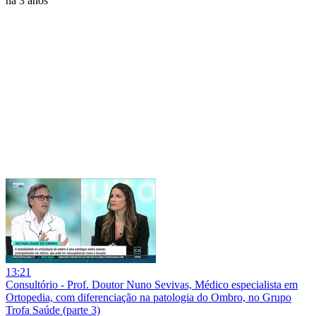
há 3 anos
13:21
Consultório - Prof. Doutor Nuno Sevivas, Médico especialista em
Ortopedia, com diferenciação na patologia do Ombro, no Grupo
Trofa Saúde (parte 3)