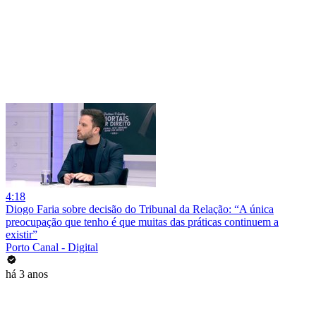
4:18
Diogo Faria sobre decisão do Tribunal da Relação: “A única
preocupação que tenho é que muitas das práticas continuem a
existir”
Porto Canal - Digital
há 3 anos