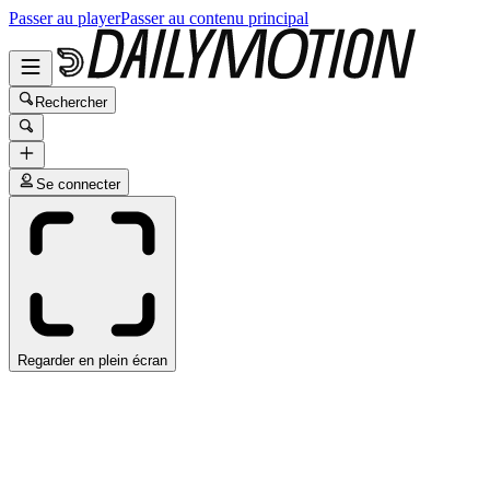
Passer au player
Passer au contenu principal
Rechercher
Se connecter
Regarder en plein écran