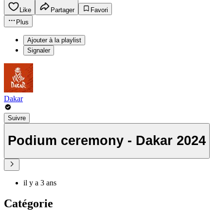
Like
Partager
Favori
Plus
Ajouter à la playlist
Signaler
Dakar
Suivre
Podium ceremony - Dakar 2024
il y a 3 ans
Catégorie