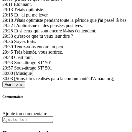
29:11
Étonnant.
29:13
J'étais optimiste.
29:15
Et j'ai pu me lever.
29:18
J'étais optimiste pendant toute la période que j'ai passé là-bas.
29:22
L'optimisme et des pensées positives.
29:25
Et si ceux qui sont encore là-bas t'entendent,
29:33
qu'est-ce que tu veux leur dire ?
29:36
Soyez forts.
29:39
Tenez-vous encore un peu.
29:45
Très bientôt, vous sortirez.
29:48
C'est tout.
29:53
Sous-titrage ST' 501
29:57
Sous-titrage ST' 501
30:00
[Musique]
30:03
[Sous-titres réalisés para la communauté d'Amara.org]
Voir moins
Commentaires
Ajoute ton commentaire