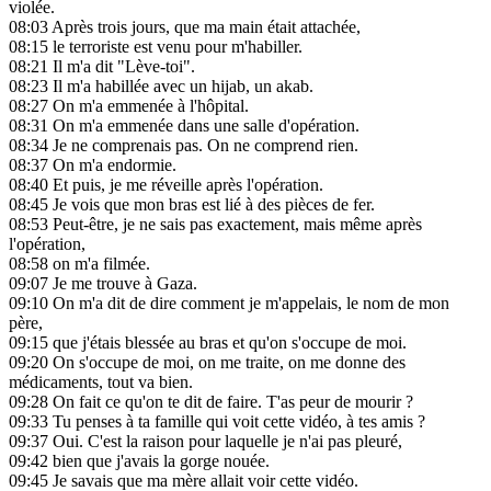
violée.
08:03
Après trois jours, que ma main était attachée,
08:15
le terroriste est venu pour m'habiller.
08:21
Il m'a dit "Lève-toi".
08:23
Il m'a habillée avec un hijab, un akab.
08:27
On m'a emmenée à l'hôpital.
08:31
On m'a emmenée dans une salle d'opération.
08:34
Je ne comprenais pas. On ne comprend rien.
08:37
On m'a endormie.
08:40
Et puis, je me réveille après l'opération.
08:45
Je vois que mon bras est lié à des pièces de fer.
08:53
Peut-être, je ne sais pas exactement, mais même après
l'opération,
08:58
on m'a filmée.
09:07
Je me trouve à Gaza.
09:10
On m'a dit de dire comment je m'appelais, le nom de mon
père,
09:15
que j'étais blessée au bras et qu'on s'occupe de moi.
09:20
On s'occupe de moi, on me traite, on me donne des
médicaments, tout va bien.
09:28
On fait ce qu'on te dit de faire. T'as peur de mourir ?
09:33
Tu penses à ta famille qui voit cette vidéo, à tes amis ?
09:37
Oui. C'est la raison pour laquelle je n'ai pas pleuré,
09:42
bien que j'avais la gorge nouée.
09:45
Je savais que ma mère allait voir cette vidéo.