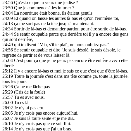
23:56
Qu'est-ce que tu veux que je dise ?
23:59
Que je commence à les injurier ?
24:04
La nourriture était bonne, ils étaient gentils.
24:09
Et quand on laisse les autres là-bas et qu'on t'emmène toi,
24:13
ça me sort pas de la tête jusqu'à maintenant.
24:34
Sortir de là-bas et demander pardon pour être sortie de là-bas.
24:44
Se sentir coupable parce que derrière toi il y a encore des gens
qui sont derrière,
24:49
qui te disent "Mia, s'il te plaît, ne nous oubliez pas."
24:56
Se sentir coupable et dire "Je suis désolé, je suis désolé, je
regrette de partir et de vous laisser là."
25:04
C'est pour ça que je ne peux pas encore être entière avec cette
liberté.
25:12
Il y a encore là-bas et moi je sais ce que c'est que d'être là-bas.
25:19
Toute la journée c'est dans ma tête comme ça, toute la journée,
tous les jours.
25:26
Ça ne me lâche pas.
25:29
(Cris de la foule)
25:57
Tu es avec nous.
26:00
Tu es là.
26:02
Je n'y ai pas cru.
26:05
Je n'y crois pas encore aujourd'hui.
26:07
Je suis là toute seule et je me dis...
26:10
Je n'y crois pas que ce soit fini.
26:14
Je n'y crois pas que j'ai un bras.