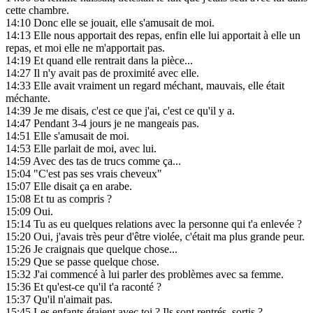
cette chambre.
14:10
Donc elle se jouait, elle s'amusait de moi.
14:13
Elle nous apportait des repas, enfin elle lui apportait à elle un
repas, et moi elle ne m'apportait pas.
14:19
Et quand elle rentrait dans la pièce...
14:27
Il n'y avait pas de proximité avec elle.
14:33
Elle avait vraiment un regard méchant, mauvais, elle était
méchante.
14:39
Je me disais, c'est ce que j'ai, c'est ce qu'il y a.
14:47
Pendant 3-4 jours je ne mangeais pas.
14:51
Elle s'amusait de moi.
14:53
Elle parlait de moi, avec lui.
14:59
Avec des tas de trucs comme ça...
15:04
"C'est pas ses vrais cheveux"
15:07
Elle disait ça en arabe.
15:08
Et tu as compris ?
15:09
Oui.
15:14
Tu as eu quelques relations avec la personne qui t'a enlevée ?
15:20
Oui, j'avais très peur d'être violée, c'était ma plus grande peur.
15:26
Je craignais que quelque chose...
15:29
Que se passe quelque chose.
15:32
J'ai commencé à lui parler des problèmes avec sa femme.
15:36
Et qu'est-ce qu'il t'a raconté ?
15:37
Qu'il n'aimait pas.
15:45
Les enfants étaient avec toi ? Ils sont rentrés, sortis ?