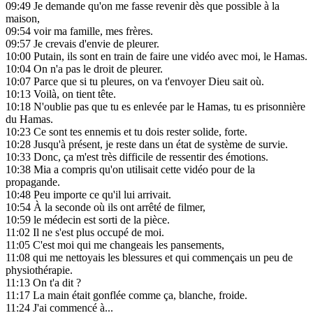
09:49
Je demande qu'on me fasse revenir dès que possible à la
maison,
09:54
voir ma famille, mes frères.
09:57
Je crevais d'envie de pleurer.
10:00
Putain, ils sont en train de faire une vidéo avec moi, le Hamas.
10:04
On n'a pas le droit de pleurer.
10:07
Parce que si tu pleures, on va t'envoyer Dieu sait où.
10:13
Voilà, on tient tête.
10:18
N'oublie pas que tu es enlevée par le Hamas, tu es prisonnière
du Hamas.
10:23
Ce sont tes ennemis et tu dois rester solide, forte.
10:28
Jusqu'à présent, je reste dans un état de système de survie.
10:33
Donc, ça m'est très difficile de ressentir des émotions.
10:38
Mia a compris qu'on utilisait cette vidéo pour de la
propagande.
10:48
Peu importe ce qu'il lui arrivait.
10:54
À la seconde où ils ont arrêté de filmer,
10:59
le médecin est sorti de la pièce.
11:02
Il ne s'est plus occupé de moi.
11:05
C'est moi qui me changeais les pansements,
11:08
qui me nettoyais les blessures et qui commençais un peu de
physiothérapie.
11:13
On t'a dit ?
11:17
La main était gonflée comme ça, blanche, froide.
11:24
J'ai commencé à...