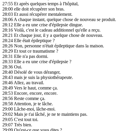
27:55
Et après quelques temps à l'hôpital,
28:00
elle doit récupérer son bras.
28:03
Et aussi récupérer mentalement.
28:06
A chaque instant, quelque chose de nouveau se produit.
28:12
Elle a eu une crise d'épilepsie dingue.
28:16
Voilà, c'est le cadeau additionnel qu'elle a reçu.
28:21
Et chaque jour, il y a quelque chose de nouveau.
28:24
Elle était épileptique ?
28:26
Non, personne n'était épileptique dans la maison.
28:29
Et tout ce traumatisme ?
28:31
Elle n'a pas dormi.
28:33
Elle a eu une crise d'épilepsie ?
28:36
Oui.
28:40
Désolé de vous déranger,
28:43
mais je suis la physiothérapeute.
28:46
Allez, au travail.
28:49
Vers le haut, comme ça.
28:53
Encore, encore, encore.
28:56
Reste comme ça.
28:58
Attention, je te lâche.
29:00
Lâche-moi, lâche-moi.
29:02
Mais je t'ai lâché, je ne te maintiens pas.
29:05
C'est tout toi.
29:07
Très bien.
29:09
Qu'est-ce que vous dites ?