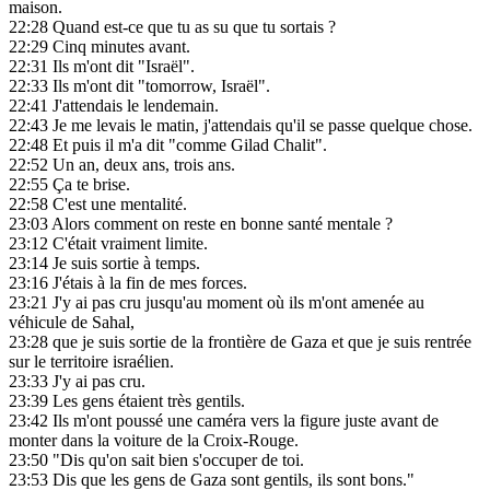
maison.
22:28
Quand est-ce que tu as su que tu sortais ?
22:29
Cinq minutes avant.
22:31
Ils m'ont dit "Israël".
22:33
Ils m'ont dit "tomorrow, Israël".
22:41
J'attendais le lendemain.
22:43
Je me levais le matin, j'attendais qu'il se passe quelque chose.
22:48
Et puis il m'a dit "comme Gilad Chalit".
22:52
Un an, deux ans, trois ans.
22:55
Ça te brise.
22:58
C'est une mentalité.
23:03
Alors comment on reste en bonne santé mentale ?
23:12
C'était vraiment limite.
23:14
Je suis sortie à temps.
23:16
J'étais à la fin de mes forces.
23:21
J'y ai pas cru jusqu'au moment où ils m'ont amenée au
véhicule de Sahal,
23:28
que je suis sortie de la frontière de Gaza et que je suis rentrée
sur le territoire israélien.
23:33
J'y ai pas cru.
23:39
Les gens étaient très gentils.
23:42
Ils m'ont poussé une caméra vers la figure juste avant de
monter dans la voiture de la Croix-Rouge.
23:50
"Dis qu'on sait bien s'occuper de toi.
23:53
Dis que les gens de Gaza sont gentils, ils sont bons."