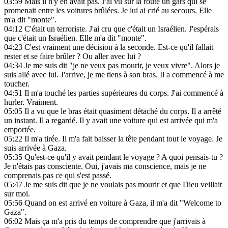
03:59
Mais il n'y en avait pas. J'ai vu sur la route un gars qui se
promenait entre les voitures brûlées. Je lui ai crié au secours. Elle
m'a dit "monte".
04:12
C'était un terroriste. J'ai cru que c'était un Israélien. J'espérais
que c'était un Israélien. Elle m'a dit "monte".
04:23
C'est vraiment une décision à la seconde. Est-ce qu'il fallait
rester et se faire brûler ? Ou aller avec lui ?
04:34
Je me suis dit "je ne veux pas mourir, je veux vivre". Alors je
suis allé avec lui. J'arrive, je me tiens à son bras. Il a commencé à me
toucher.
04:51
Il m'a touché les parties supérieures du corps. J'ai commencé à
hurler. Vraiment.
05:05
Il a vu que le bras était quasiment détaché du corps. Il a arrêté
un instant. Il a regardé. Il y avait une voiture qui est arrivée qui m'a
emportée.
05:22
Il m'a tirée. Il m'a fait baisser la tête pendant tout le voyage. Je
suis arrivée à Gaza.
05:35
Qu'est-ce qu'il y avait pendant le voyage ? A quoi pensais-tu ?
Je n'étais pas consciente. Oui, j'avais ma conscience, mais je ne
comprenais pas ce qui s'est passé.
05:47
Je me suis dit que je ne voulais pas mourir et que Dieu veillait
sur moi.
05:56
Quand on est arrivé en voiture à Gaza, il m'a dit "Welcome to
Gaza".
06:02
Mais ça m'a pris du temps de comprendre que j'arrivais à