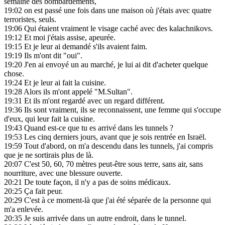
semaine des bombardements,
19:02
on est passé une fois dans une maison où j'étais avec quatre
terroristes, seuls.
19:06
Qui étaient vraiment le visage caché avec des kalachnikovs.
19:12
Et moi j'étais assise, apeurée.
19:15
Et je leur ai demandé s'ils avaient faim.
19:19
Ils m'ont dit "oui".
19:20
J'en ai envoyé un au marché, je lui ai dit d'acheter quelque
chose.
19:24
Et je leur ai fait la cuisine.
19:28
Alors ils m'ont appelé "M.Sultan".
19:31
Et ils m'ont regardé avec un regard différent.
19:36
Ils sont vraiment, ils se reconnaissent, une femme qui s'occupe
d'eux, qui leur fait la cuisine.
19:43
Quand est-ce que tu es arrivé dans les tunnels ?
19:53
Les cinq derniers jours, avant que je sois rentrée en Israël.
19:59
Tout d'abord, on m'a descendu dans les tunnels, j'ai compris
que je ne sortirais plus de là.
20:07
C'est 50, 60, 70 mètres peut-être sous terre, sans air, sans
nourriture, avec une blessure ouverte.
20:21
De toute façon, il n'y a pas de soins médicaux.
20:25
Ça fait peur.
20:29
C'est à ce moment-là que j'ai été séparée de la personne qui
m'a enlevée.
20:35
Je suis arrivée dans un autre endroit, dans le tunnel.