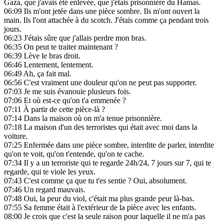
Gaza, que j'avais été enlevée, que j'étais prisonnière du Hamas.
06:09
Ils m'ont jetée dans une pièce sombre. Ils m'ont ouvert la
main. Ils l'ont attachée à du scotch. J'étais comme ça pendant trois
jours.
06:23
J'étais sûre que j'allais perdre mon bras.
06:35
On peut te traiter maintenant ?
06:39
Lève le bras droit.
06:46
Lentement, lentement.
06:49
Ah, ça fait mal.
06:56
C'est vraiment une douleur qu'on ne peut pas supporter.
07:03
Je me suis évanouie plusieurs fois.
07:06
Et où est-ce qu'on t'a emmenée ?
07:11
À partir de cette pièce-là ?
07:14
Dans la maison où on m'a tenue prisonnière.
07:18
La maison d'un des terroristes qui était avec moi dans la
voiture.
07:25
Enfermée dans une pièce sombre, interdite de parler, interdite
qu'on te voit, qu'on t'entende, qu'on te cache.
07:34
Il y a un terroriste qui te regarde 24h/24, 7 jours sur 7, qui te
regarde, qui te viole les yeux.
07:43
C'est comme ça que tu t'es sentie ? Oui, absolument.
07:46
Un regard mauvais.
07:48
Oui, la peur du viol, c'était ma plus grande peur là-bas.
07:55
Sa femme était à l'extérieur de la pièce avec les enfants.
08:00
Je crois que c'est la seule raison pour laquelle il ne m'a pas