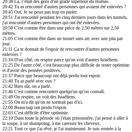
20:38
Là, c'était des gens d'un grade supérieur du Hamas.
20:42
Tu as rencontré d'autres personnes qui avaient été enlevées ?
20:45
Oui. Je ne peux pas trop en parler.
20:51
J'ai rencontré pendant les cinq derniers jours dans les tunnels,
j'ai rencontré d'autres personnes qui ont été enlevées.
20:58
C'est comme être dans une pièce de 2,50 mètres sur 2,50
mètres.
21:05
C'est comme être dans un tunnel sans air, avec une pita par
jour.
21:11
Ça te donnait de l'espoir de rencontrer d'autres personnes
enlevées ?
21:16
D'un côté, on respire parce qu'on voit d'autres Israéliens.
21:25
De l'autre côté, c'est beaucoup plus difficile de rester optimiste
et d'avoir des pensées positives.
21:37
Parce que beaucoup ont déjà perdu tout espoir.
21:40
Tu as parlé avec eux ?
21:42
Bien sûr, on a parlé.
21:46
C'est comme rencontrer quelqu'un qu'on connaît.
21:49
On respire, on voit des Israéliens.
21:55
On m'a dit qu'on ne sortirait pas d'ici.
22:00
Beaucoup ont perdu l'espoir.
22:03
C'est difficile d'être optimiste.
22:10
Dans toute la période où j'étais prisonnière, j'ai pensé à aller à
la soupe, à un shampoing, à me caresser les cheveux.
22:21
Tout ce que j'ai rêvé, je l'ai maintenant. Je suis rentrée à la