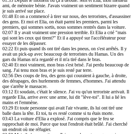
01:33
Depuis le moment où ça a débuté. Moi et Elia, mon meilleur
ami, de mémoire bénie. J'avais vraiment un sentiment bizarre quand
je suis arrivé sur place.
01:48
Et on a commencé à tirer sur nous, des terroristes, d'assassiner
des gens. Et moi et Elia, on était parmi les premiers, parmi les
premiers, qui sommes sortis, nous sommes rentrés dans la voiture.
02:07
Il y avait vraiment une pression terrible. Et Elia a crié "mais
qui sont les ceux qui tirent?" Et il a appuyé sur l'accélérateur pour
essayer de les dépasser.
02:22
Et puis quand ils ont tiré dans les pneus, on s'est arrêtés. Il y
avait un pick-up avec beaucoup de terroristes du Hamas. Un des
gars du Hamas m'a regardé et il m'a tiré dans le bras.
02:40
Et moi vraiment, mon bras s'est brisé. J'ai perdu beaucoup de
sang. J'ai tenu mon bras et je suis resté par terre.
02:56
Des coups de feu, des gens qui couraient à gauche, à droite,
des dérapages, des hurlements de femmes, d'hommes. J'ai attendu
que s'arrête le massacre.
03:12
Et soudain, c'était le silence. J'ai vu qu'un terroriste arrivait. Il
regarde Elia, arrive avec une arme, lui dit "lève-toi". Il lui a lié les
mains et l'emmène.
03:29
Et toute personne qui avait l'air vivante, ils lui ont tiré une
balle dans la tête. Et toi, tu es resté comme si tu étais morte.
03:43
La voiture d'Elia a explosé. J'ai compris que le feu se
rapprochait de moi. Parce que tout l'endroit était brûlé. J'ai cherché
un endroit où me réfugier.