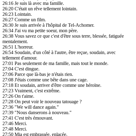
26:16
Je suis là avec ma famille.
26:20
C'était un rêve tellement lointain.
26:23
Lointain.
26:27
Comme un film.
26:30
Je suis arrivée à l'hôpital de Tel-Achomer.
26:34
J'ai vu ma petite soeur, mon père.
26:38
Vous savez ce que c'est d'être sous terre, blessée, fatiguée
mentalement.
26:51
L'horreur.
26:54
Soudain, d'un côté à l'autre, être reçue, soudain, avec
tellement d'amour.
27:01
Pas seulement de ma famille, mais tout le monde.
27:04
C'est dingue.
27:06
Parce que là-bas je n'étais rien.
27:08
J'étais comme une bête dans une cage.
27:18
Et soudain, arriver d'être comme une héroïne.
27:23
Vraiment, c'est extrême.
27:26
On t'aime.
27:28
On peut voir le nouveau tatouage ?
27:36
"We will dance again."
27:39
"Nous danserons à nouveau."
27:41
C'est très émouvant.
27:46
Merci.
27:48
Merci.
27:50
Mia est embrassée, enlacée.