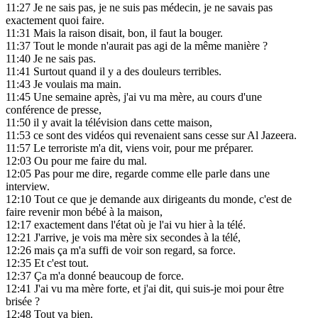
11:27
Je ne sais pas, je ne suis pas médecin, je ne savais pas
exactement quoi faire.
11:31
Mais la raison disait, bon, il faut la bouger.
11:37
Tout le monde n'aurait pas agi de la même manière ?
11:40
Je ne sais pas.
11:41
Surtout quand il y a des douleurs terribles.
11:43
Je voulais ma main.
11:45
Une semaine après, j'ai vu ma mère, au cours d'une
conférence de presse,
11:50
il y avait la télévision dans cette maison,
11:53
ce sont des vidéos qui revenaient sans cesse sur Al Jazeera.
11:57
Le terroriste m'a dit, viens voir, pour me préparer.
12:03
Ou pour me faire du mal.
12:05
Pas pour me dire, regarde comme elle parle dans une
interview.
12:10
Tout ce que je demande aux dirigeants du monde, c'est de
faire revenir mon bébé à la maison,
12:17
exactement dans l'état où je l'ai vu hier à la télé.
12:21
J'arrive, je vois ma mère six secondes à la télé,
12:26
mais ça m'a suffi de voir son regard, sa force.
12:35
Et c'est tout.
12:37
Ça m'a donné beaucoup de force.
12:41
J'ai vu ma mère forte, et j'ai dit, qui suis-je moi pour être
brisée ?
12:48
Tout va bien.