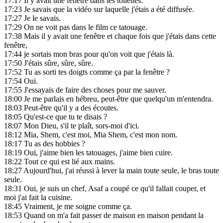
17:17
Il y avait une fenêtre dans les toilettes.
17:23
Je savais que la vidéo sur laquelle j'étais a été diffusée.
17:27
Je le savais.
17:29
On ne voit pas dans le film ce tatouage.
17:38
Mais il y avait une fenêtre et chaque fois que j'étais dans cette
fenêtre,
17:44
je sortais mon bras pour qu'on voit que j'étais là.
17:50
J'étais sûre, sûre, sûre.
17:52
Tu as sorti tes doigts comme ça par la fenêtre ?
17:54
Oui.
17:55
J'essayais de faire des choses pour me sauver.
18:00
Je me parlais en hébreu, peut-être que quelqu'un m'entendra.
18:03
Peut-être qu'il y a des écoutes.
18:05
Qu'est-ce que tu te disais ?
18:07
Mon Dieu, s'il te plaît, sors-moi d'ici.
18:12
Mia, Shem, c'est moi, Mia Shem, c'est mon nom.
18:17
Tu as des hobbies ?
18:19
Oui, j'aime bien les tatouages, j'aime bien cuire.
18:22
Tout ce qui est lié aux mains.
18:27
Aujourd'hui, j'ai réussi à lever la main toute seule, le bras toute
seule.
18:31
Oui, je suis un chef, Asaf a coupé ce qu'il fallait couper, et
moi j'ai fait la cuisine.
18:45
Vraiment, je me soigne comme ça.
18:53
Quand on m'a fait passer de maison en maison pendant la