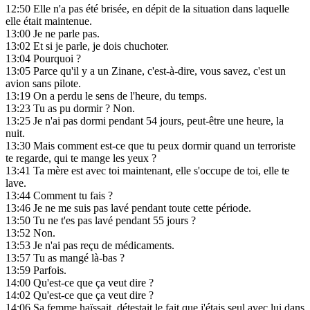
12:50
Elle n'a pas été brisée, en dépit de la situation dans laquelle
elle était maintenue.
13:00
Je ne parle pas.
13:02
Et si je parle, je dois chuchoter.
13:04
Pourquoi ?
13:05
Parce qu'il y a un Zinane, c'est-à-dire, vous savez, c'est un
avion sans pilote.
13:19
On a perdu le sens de l'heure, du temps.
13:23
Tu as pu dormir ? Non.
13:25
Je n'ai pas dormi pendant 54 jours, peut-être une heure, la
nuit.
13:30
Mais comment est-ce que tu peux dormir quand un terroriste
te regarde, qui te mange les yeux ?
13:41
Ta mère est avec toi maintenant, elle s'occupe de toi, elle te
lave.
13:44
Comment tu fais ?
13:46
Je ne me suis pas lavé pendant toute cette période.
13:50
Tu ne t'es pas lavé pendant 55 jours ?
13:52
Non.
13:53
Je n'ai pas reçu de médicaments.
13:57
Tu as mangé là-bas ?
13:59
Parfois.
14:00
Qu'est-ce que ça veut dire ?
14:02
Qu'est-ce que ça veut dire ?
14:06
Sa femme haïssait, détestait le fait que j'étais seul avec lui dans