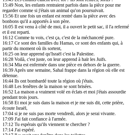
15:49
Non, les enfants rentraient parfois dans la pièce pour me
regarder comme si j'étais un animal qu'on poursuivait.
15:56
Et une fois un enfant est rentré dans la pièce avec des
bonbons qu'il a apportés à son père.
16:05
Il est venu à côté de moi, il a ouvert le petit sac, il l'a refermé
et il est reparti.
16:12
Comme tu vois, c'est ça, c'est de la méchanceté pure.
16:17
Ce sont des familles du Hamas, ce sont des enfants qui, à
partir du moment où ils sortent,
16:25
on leur apprend qu'Israël c'est la Palestine.
16:28
Voilà, c'est juste, on leur apprend à haïr les Juifs.
16:34
Mia est enfermée dans une pièce en dehors de la guerre.
16:39
Après une semaine, Sahal frappe dans la région où elle est
détenue.
16:44
Ils ont bombardé toute la région où j'étais.
16:48
Les fenêtres de la maison se sont brisées.
16:52
La maison a vraiment volé en éclats et moi j'étais assourdie
pendant trois jours.
16:58
Et moi je suis dans la maison et je me suis dit, cette prière,
écoute Israël,
17:04
si je ne suis pas morte vendredi, alors je serai vivante.
17:09
J'ai fait confiance à l'armée.
17:12
Tu espérais qu'ils viennent te chercher ?
17:14
J'ai espéré.