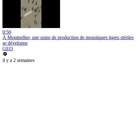
0:50
À Montpellier, une usine de production de moustiques tigres stériles
se développe
GEO
il y a 2 semaines