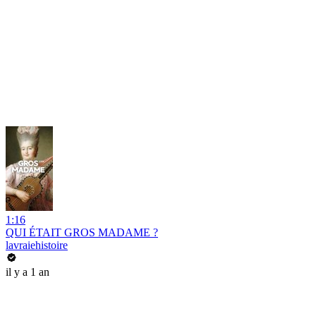
1:16
QUI ÉTAIT GROS MADAME ?
lavraiehistoire
il y a 1 an