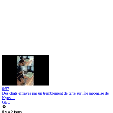
0:57
Des chats effrayés par un tremblement de terre sur l'île japonaise de
Kyushu
GEO
il y a 2 jours