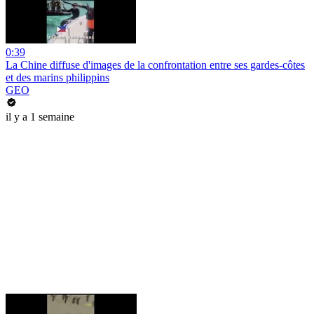
0:39
La Chine diffuse d'images de la confrontation entre ses gardes-côtes
et des marins philippins
GEO
il y a 1 semaine