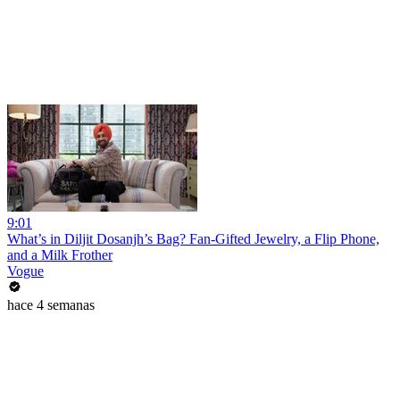
9:01
What’s in Diljit Dosanjh’s Bag? Fan-Gifted Jewelry, a Flip Phone,
and a Milk Frother
Vogue
hace 4 semanas