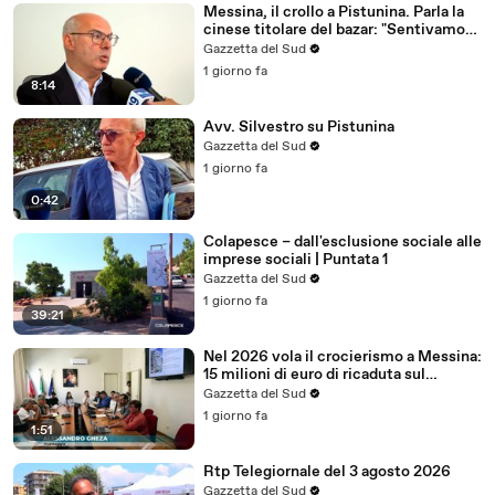
Messina, il crollo a Pistunina. Parla la
cinese titolare del bazar: "Sentivamo
vibrazioni da molti giorni e avevamo
Gazzetta del Sud
avvertito la proprietà"
1 giorno fa
8:14
Avv. Silvestro su Pistunina
Gazzetta del Sud
1 giorno fa
0:42
Colapesce – dall'esclusione sociale alle
imprese sociali | Puntata 1
Gazzetta del Sud
1 giorno fa
39:21
Nel 2026 vola il crocierismo a Messina:
15 milioni di euro di ricaduta sul
territorio
Gazzetta del Sud
1 giorno fa
1:51
Rtp Telegiornale del 3 agosto 2026
Gazzetta del Sud