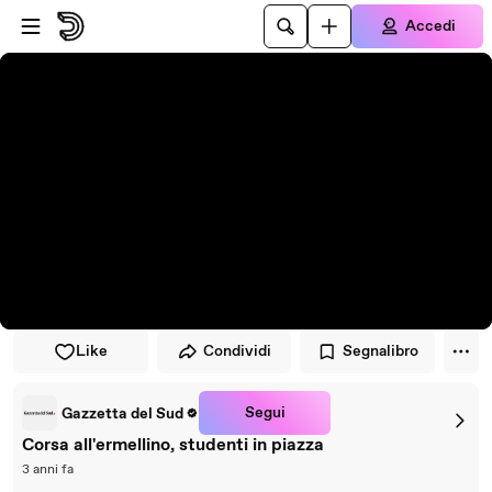
Vai al lettore
Passa al contenuto principale
Accedi
Like
Condividi
Segnalibro
Segui
Gazzetta del Sud
Corsa all'ermellino, studenti in piazza
3 anni fa