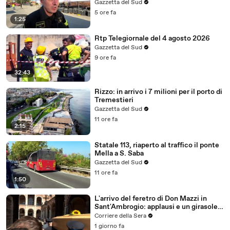
continua a lavorare con la stessa
Gazzetta del Sud
intensità" VIDEO
5 ore fa
1:25
Rtp Telegiornale del 4 agosto 2026
Gazzetta del Sud
9 ore fa
32:43
Rizzo: in arrivo i 7 milioni per il porto di
Tremestieri
Gazzetta del Sud
11 ore fa
2:15
Statale 113, riaperto al traffico il ponte
Mella a S. Saba
Gazzetta del Sud
11 ore fa
1:50
L'arrivo del feretro di Don Mazzi in
Sant'Ambrogio: applausi e un girasole
sulla bara
Corriere della Sera
1 giorno fa