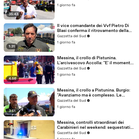
1 giorno fa
35:43
Il vice comandante dei Vvf Pietro Di
Blasi conferma il ritrovamento della
quarta vittima
Gazzetta del Sud
1 giorno fa
1:31
Messina, il crollo di Pistunina.
L'arcivescovo Accolla: "E' il momento
del silenzio, non riesco a trovare una
Gazzetta del Sud
ragione"
1 giorno fa
4:56
Messina, il crollo a Pistunina. Burgio:
"Avanziamo ma è complesso. Le
nostre previsioni sono state deluse"
Gazzetta del Sud
1 giorno fa
3:51
Messina, controlli straordinari dei
Carabinieri nel weekend: sequestrati
chili di droga e armi, due arresti
Gazzetta del Sud