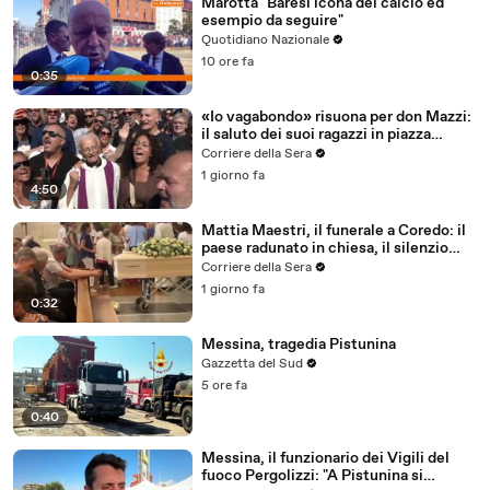
Marotta "Baresi icona del calcio ed
esempio da seguire"
Quotidiano Nazionale
10 ore fa
0:35
«Io vagabondo» risuona per don Mazzi:
il saluto dei suoi ragazzi in piazza
Sant'Ambrogio
Corriere della Sera
1 giorno fa
4:50
Mattia Maestri, il funerale a Coredo: il
paese radunato in chiesa, il silenzio
della famiglia, gli abbracci
Corriere della Sera
1 giorno fa
0:32
Messina, tragedia Pistunina
Gazzetta del Sud
5 ore fa
0:40
Messina, il funzionario dei Vigili del
fuoco Pergolizzi: "A Pistunina si