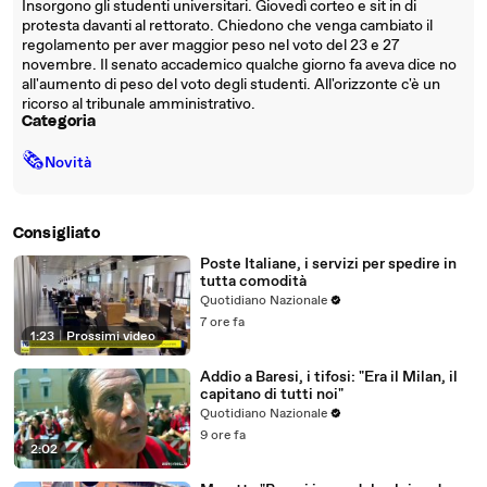
Insorgono gli studenti universitari. Giovedì corteo e sit in di
protesta davanti al rettorato. Chiedono che venga cambiato il
regolamento per aver maggior peso nel voto del 23 e 27
novembre. Il senato accademico qualche giorno fa aveva dice no
all'aumento di peso del voto degli studenti. All'orizzonte c'è un
ricorso al tribunale amministrativo.
Categoria
🗞
Novità
Consigliato
Poste Italiane, i servizi per spedire in
tutta comodità
Quotidiano Nazionale
7 ore fa
1:23
|
Prossimi video
Addio a Baresi, i tifosi: "Era il Milan, il
capitano di tutti noi"
Quotidiano Nazionale
9 ore fa
2:02