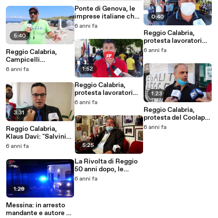
stradali
Centro di Primo
Ponte di Genova, le
Soccorso per le
imprese italiane che
0:40
tartarughe marine di
hanno contribuito alla
6 anni fa
M
costruzione
Reggio Calabria,
5:40
dell'opera dei record
protesta lavoratori
AVR: intervista al
6 anni fa
Reggio Calabria,
segretario della Uil
Campicelli
trasporti Calabria
(CupidOrganization):
1:52
6 anni fa
Domenico Lombardo
"da 11 anni curiamo la
Sorgente, ora
Reggio Calabria,
chiediamo aiuto alle
protesta lavoratori
1:23
Istituzioni"
AVR: intervista al
6 anni fa
segretario Generale
Reggio Calabria,
3:31
CGIL Francesco
protesta del Coolap
Callea
contro lâ€™Asp: le
6 anni fa
Reggio Calabria,
parole di Enzo
Klaus Davi: "Salvini
Barbaro
citofona ai tunisini, io
5:25
6 anni fa
agli ndranghetisti.
Spero nel voto
La Rivolta di Reggio
disgiunto"
50 anni dopo, le
parole di Natino Aloi:
6 anni fa
"la cittÃ aveva
1:29
bisogno di un
interlocutore
Messina: in arresto
credibile"
mandante e autore di