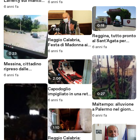
Lafferty sul manto
d'aria a Castrovillari
Calabria e Svizzera
6 anni fa
erboso del Granillo
6 anni fa
0:18
1:45
Reggina, tutto pronto
Reggio Calabria,
al Sant'Agata per
Festa di Madonna ai
l'inizio del ritiro
6 anni fa
tempi del
estivo
6 anni fa
0:23
Coronavirus:
intervista al Questore
Messina, cittadino
Vallone
ripreso dalle
telecamere della
6 anni fa
Polizia Municipale
2:06
mentre butta
abusivamente
Capodoglio
spazzatura
impigliato in una rete
0:27
da pesca alle Eolie:
6 anni fa
corsa contro il tempo
Maltempo: alluvione
per salvarlo
a Palermo nel giorno
del Festino, le
6 anni fa
immagini
1:10
Reggio Calabria: