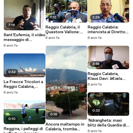
1:12
2:29
7:16
Reggio Calabria, il
Reggio Calabria:
Questore Vallone:
intervista al Direttore
Sant'Eufemia, il video
"identificati tifosi e
Sanitario dell'ASP
6 anni fa
6 anni fa
messaggio di
calciatori che hanno
Dott. Pasquale Mesiti
Domenico Rositano
6 anni fa
fatto
contro la giornalista
l'assembramento,
di StrettoWeb Monia
verranno sanzionati"
Sangermano
3:48
0:52
Reggio Calabria,
Klaus Davi: â€œla
Le Frecce Tricolori a
Locride Ã¨ in grado di
6 anni fa
Reggio Calabria,
offire servizi ottimi ai
brividi in riva allo
6 anni fa
turistiâ€
Stretto
0:33
0:16
0:10
'Ndrangheta: maxi
Ancora maltempo in
blitz della Guardia di
Reggina, i palleggi di
Calabria, tromba
Finanza, 75 arresti tra
6 anni fa