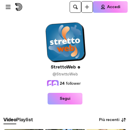
Passa al contenuto principale
Accedi
StrettoWeb
@StrettoWeb
24
follower
Segui
Più recenti
Video
Playlist