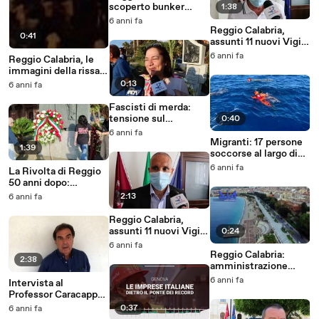
scoperto bunker
1:38
sotterraneo per la
6 anni fa
coltivazione di
Reggio Calabria,
0:41
marijuana, 2 arresti
assunti 11 nuovi Vigili:
intervista
6 anni fa
Reggio Calabria, le
all'Assessore alla
immagini della rissa
Polizia Municipale,
in via Marina sabato
0:13
6 anni fa
Nino Zimbalatti
sera
Fascisti di merda:
tensione sul
0:40
Lungomare alle
6 anni fa
celebrazioni per il
Migranti: 17 persone
1:39
50Â° anniversario
soccorse al largo di
della Rivolta di
Lampedusa
6 anni fa
La Rivolta di Reggio
Reggio Calabria
50 anni dopo:
omaggio floreale al
2:13
6 anni fa
monumento ai Moti,
le immagini
Reggio Calabria,
assunti 11 nuovi Vigili:
0:24
intervista al
6 anni fa
comandante della
Reggio Calabria:
2:38
Polizia Municipale,
amministrazione
Salvatore Zucco
giudiziaria per
6 anni fa
Intervista al
societÃ operante nel
Professor Caracappa,
settore delle
Direttore dell'OVUD,
0:37
6 anni fa
costruzioni edili e
sull'apertura del