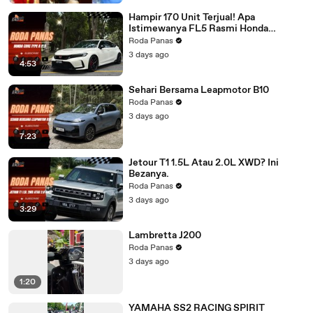
Hampir 170 Unit Terjual! Apa
Istimewanya FL5 Rasmi Honda
Malaysia?
Roda Panas
3 days ago
4:53
Sehari Bersama Leapmotor B10
Roda Panas
3 days ago
7:23
Jetour T1 1.5L Atau 2.0L XWD? Ini
Bezanya.
Roda Panas
3 days ago
3:29
Lambretta J200
Roda Panas
3 days ago
1:20
YAMAHA SS2 RACING SPIRIT