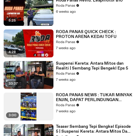
Roda Panas Reviu: Leapmotor B10
Roda Panas
6 weeks ago
5:25
RODA PANAS QUICK CHECK :
PROTON ARENA KEDAI TOFU
Roda Panas
7 weeks ago
4:28
Suspensi Kereta: Antara Mitos dan
Realiti | Sembang Tepi Bengekl Eps 5
Roda Panas
7 weeks ago
33:37
RODA PANAS NEWS : TUKAR MINYAK
ENJIN, DAPAT PERLINDUNGAN
KEMALANGAN PERCUMA MELALUI
Roda Panas
AUTOMASTER CARE
7 weeks ago
3:00
Teaser Sembang Tepi Bengkel Episode
5 | Suspensi Kereta: Antara Mitos Dan