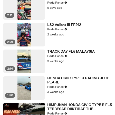
Roda Panas
5 days ago
2:11
LS2 Valiant III FF912
Roda Panas
2 weeks ago
2:01
TRACK DAY FL5 MALAYSIA
Roda Panas
3 weeks ago
2:14
HONDA CIVIC TYPE R RACING BLUE
PEARL
Roda Panas
3 weeks ago
1:50
HIMPUNAN HONDA CIVIC TYPE R FL5
TERBESAR DIIKTIRAF THE
MALAYSIA BOOK OF RECORDS
Roda Panas