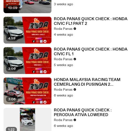
3 weeks ago
10:09
RODA PANAS QUICK CHECK : HONDA
CIVIC FL1 PART 2
Roda Panas
4 weeks ago
4:59
RODA PANAS QUICK CHECK : HONDA
CIVIC FL 1
Roda Panas
5 weeks ago
3:09
HONDA MALAYSIA RACING TEAM
CEMERLANG DI PUSINGAN 2
MALAYSIA TOURING CAR
Roda Panas
CHAMPIONSHIP 2026
6 weeks ago
3:06
RODA PANAS QUICK CHECK :
PERODUA ATIVA LOWERED
Roda Panas
6 weeks ago
1:22