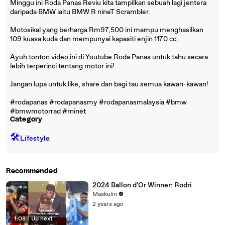
Minggu ini Roda Panas Reviu kita tampilkan sebuah lagi jentera
daripada BMW iaitu BMW R nineT Scrambler.
Motosikal yang berharga Rm97,500 ini mampu menghasilkan
109 kuasa kuda dan mempunyai kapasiti enjin 1170 cc.
Ayuh tonton video ini di Youtube Roda Panas untuk tahu secara
lebih terperinci tentang motor ini!
Jangan lupa untuk like, share dan bagi tau semua kawan-kawan!
#rodapanas #rodapanasmy #rodapanasmalaysia #bmw
#bmwmotorrad #rninet
Category
🛠️
Lifestyle
Recommended
2024 Ballon d'Or Winner: Rodri
Maskulin
2 years ago
1:08
|
Up next