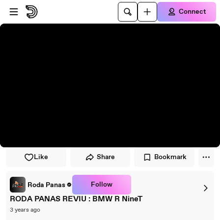
Skip to player
Skip to main content
Connect
Like
Share
Bookmark
Follow
Roda Panas
RODA PANAS REVIU : BMW R NineT
3 years ago