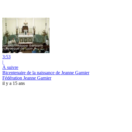
3:53
|
À suivre
Bicentenaire de la naissance de Jeanne Garnier
Fédération Jeanne Garnier
il y a 15 ans