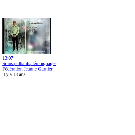
13:07
Soins palliatifs, témoignages
Fédération Jeanne Garnier
il y a 18 ans