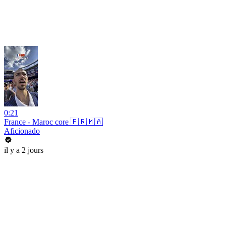
0:21
France - Maroc core 🇫🇷🇲🇦
Aficionado
il y a 2 jours