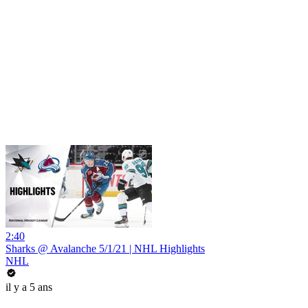
2:40
Sharks @ Avalanche 5/1/21 | NHL Highlights
NHL
il y a 5 ans