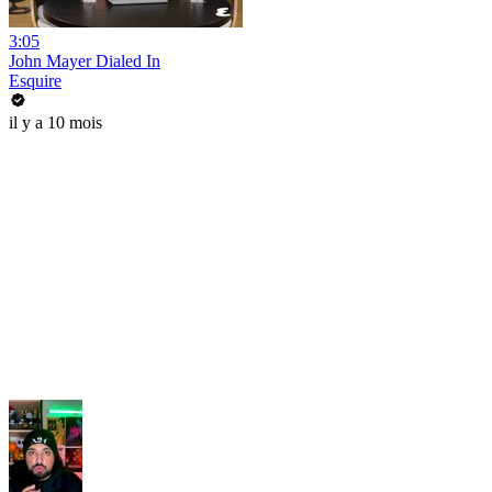
3:05
John Mayer Dialed In
Esquire
il y a 10 mois