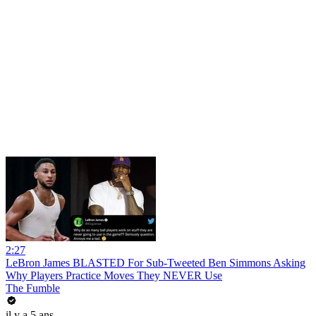
2:27
LeBron James BLASTED For Sub-Tweeted Ben Simmons Asking
Why Players Practice Moves They NEVER Use
The Fumble
il y a 5 ans