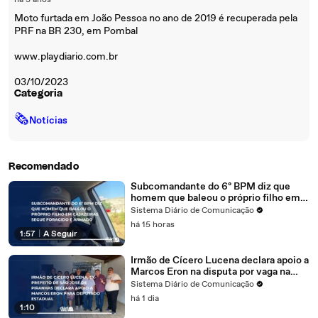
há 3 anos
Moto furtada em João Pessoa no ano de 2019 é recuperada pela
PRF na BR 230, em Pombal
www.playdiario.com.br
03/10/2023
Categoria
🗞
Notícias
Recomendado
Subcomandante do 6º BPM diz que
homem que baleou o próprio filho em
Cajazeiras segue foragido e armado
Sistema Diário de Comunicação
há 15 horas
1:57
|
A Seguir
Irmão de Cícero Lucena declara apoio a
Marcos Eron na disputa por vaga na
Assembleia Legislativa
Sistema Diário de Comunicação
há 1 dia
1:10