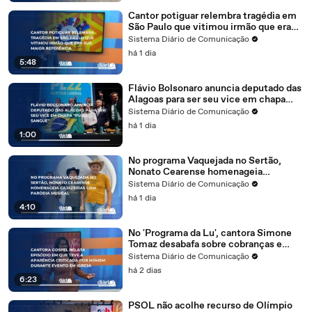
Cantor potiguar relembra tragédia em
São Paulo que vitimou irmão que era
sua maior referência
Sistema Diário de Comunicação
há 1 dia
5:48
Flávio Bolsonaro anuncia deputado das
Alagoas para ser seu vice em chapa
"puro-sangue"
Sistema Diário de Comunicação
há 1 dia
1:00
No programa Vaquejada no Sertão,
Nonato Cearense homenageia
Cajazeiras com paródia musical
Sistema Diário de Comunicação
há 1 dia
4:10
No 'Programa da Lu', cantora Simone
Tomaz desabafa sobre cobranças e
desafios na carreira gospel
Sistema Diário de Comunicação
há 2 dias
6:23
PSOL não acolhe recurso de Olímpio