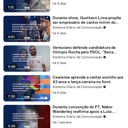
há 4 dias
1:12
Durante show, Gusttavo Lima propõe
ser empresário de cantor mirim do
Sertão paraibano
Sistema Diário de Comunicação
há 5 dias
4:01
Veneziano defende candidatura de
Olímpio Rocha pelo PSOL: "Seria
muito bom para esse debate"
Sistema Diário de Comunicação
há 5 dias
0:46
Cearense aprende a cantar sozinho aos
43 anos e lança carreira no forró
Sistema Diário de Comunicação
há 6 dias
7:39
Durante convenção do PT, Nabor
Wanderley reafirma apoio a Lula:
"Estaremos juntos nesse projeto"
Sistema Diário de Comunicação
há 1 semana
0:36