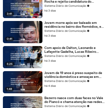
Rocha e rejeita candidatura do
advogado ao governo da Paraíba
Sistema Diário de Comunicação
há 3 dias
3:41
Jovem morre após ser baleado em
residência no bairro dos Remédios, em
Cajazeiras
Sistema Diário de Comunicação
há 3 dias
0:41
Com apoio de Dalton, Leonardo e
Lafayette Gadelha, Lucas Ribeiro
fortalece base política em Sousa e
Sistema Diário de Comunicação
Campina
há 3 dias
5:25
Jovem de 19 anos é preso suspeito de
violência doméstica e ameaças em
São João do Rio do Peixe
Sistema Diário de Comunicação
há 4 dias
1:48
Bezerro nasce com duas faces no Vale
do Piancó e chama atenção nas redes
sociais
Sistema Diário de Comunicação