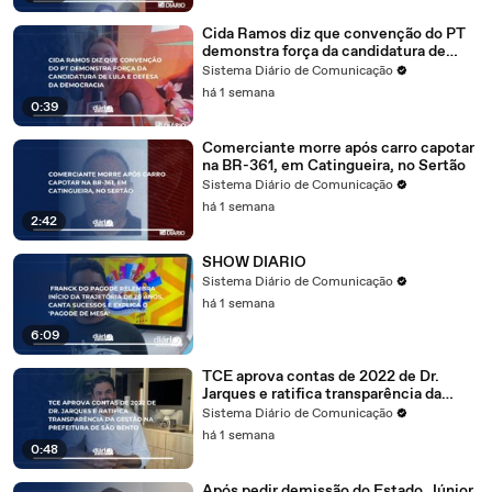
Cida Ramos diz que convenção do PT
demonstra força da candidatura de
Lula e defesa da democracia
Sistema Diário de Comunicação
há 1 semana
0:39
Comerciante morre após carro capotar
na BR-361, em Catingueira, no Sertão
Sistema Diário de Comunicação
há 1 semana
2:42
SHOW DIARIO
Sistema Diário de Comunicação
há 1 semana
6:09
TCE aprova contas de 2022 de Dr.
Jarques e ratifica transparência da
gestão na prefeitura de São Bento
Sistema Diário de Comunicação
há 1 semana
0:48
Após pedir demissão do Estado, Júnior