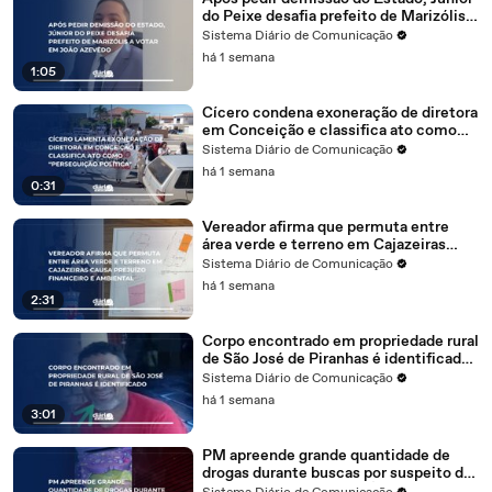
do Peixe desafia prefeito de Marizólis a
votar em João Azevêdo
Sistema Diário de Comunicação
há 1 semana
1:05
Cícero condena exoneração de diretora
em Conceição e classifica ato como
“perseguição política"
Sistema Diário de Comunicação
há 1 semana
0:31
Vereador afirma que permuta entre
área verde e terreno em Cajazeiras
pode causar prejuízo financeiro e
Sistema Diário de Comunicação
ambiental
há 1 semana
2:31
Corpo encontrado em propriedade rural
de São José de Piranhas é identificado
pela Polícia Civil
Sistema Diário de Comunicação
há 1 semana
3:01
PM apreende grande quantidade de
drogas durante buscas por suspeito de
furto em Cachoeira dos Índios