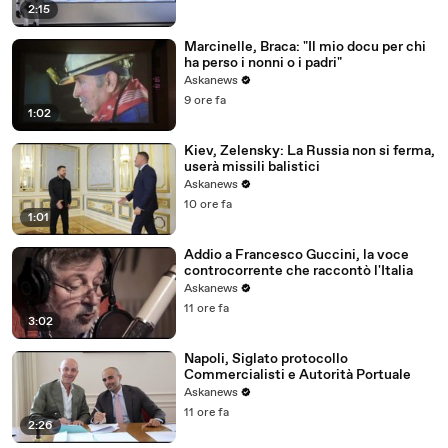
2:15
Marcinelle, Braca: "Il mio docu per chi
ha perso i nonni o i padri"
Askanews
9 ore fa
1:02
Kiev, Zelensky: La Russia non si ferma,
userà missili balistici
Askanews
10 ore fa
1:01
Addio a Francesco Guccini, la voce
controcorrente che raccontò l'Italia
Askanews
11 ore fa
3:02
Napoli, Siglato protocollo
Commercialisti e Autorità Portuale
Askanews
11 ore fa
2:26