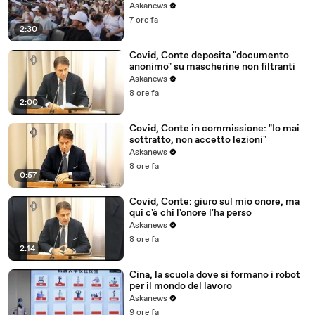
Askanews
7 ore fa
2:30
Covid, Conte deposita "documento
anonimo" su mascherine non filtranti
Askanews
8 ore fa
2:00
Covid, Conte in commissione: "Io mai
sottratto, non accetto lezioni"
Askanews
8 ore fa
0:57
Covid, Conte: giuro sul mio onore, ma
qui c'è chi l'onore l'ha perso
Askanews
8 ore fa
2:14
Cina, la scuola dove si formano i robot
per il mondo del lavoro
Askanews
9 ore fa