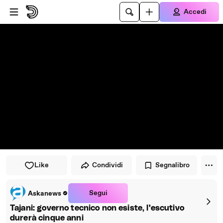
Vai al lettore
Passa al contenuto principale
Accedi
Like
Condividi
Segnalibro
Segui
Askanews
Tajani: governo tecnico non esiste, l'escutivo
durerà cinque anni