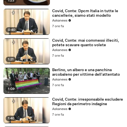
1:23
Covid, Conte: Dpcm Italia in tutte le
cancellerie, siamo stati modello
Askanews
7 ore fa
0:40
Covid, Conte: mai commessi illeciti,
potete scavare quanto volete
Askanews
7 ore fa
1:21
Berlino, un albero e una panchina
arcobaleno per vittime dell'attentato
Askanews
7 ore fa
1:09
Covid, Conte: irresponsabile escludere
Regioni da perimetro indagine
Askanews
7 ore fa
1:40