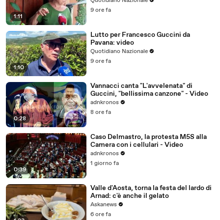
Quotidiano Nazionale
9 ore fa
1:11
Lutto per Francesco Guccini da
Pavana: video
Quotidiano Nazionale
9 ore fa
1:10
Vannacci canta "L'avvelenata" di
Guccini, "bellissima canzone" - Video
adnkronos
8 ore fa
0:28
Caso Delmastro, la protesta M5S alla
Camera con i cellulari - Video
adnkronos
1 giorno fa
0:39
Valle d'Aosta, torna la festa del lardo di
Arnad: c'è anche il gelato
Askanews
6 ore fa