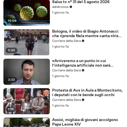
Salus tv n° 31 del 5 agosto 2026
adnkronos
1 giorno fa
15:04
Bologna, il video di Biagio Antonacci
che riprende Nela mentre canta «Iris»
in piazza Maggiore
Corriere della Sera
1 giorno fa
0:55
«Arriveremo a un punto in cui
l’intelligenza artificiale non sarà
distinguibile da esperti umani in
Corriere della Sera
qualunque settore»
1 giorno fa
3:33
Protesta di Avs in Aula a Montecitorio,
i deputati con le bende sugli occhi
Corriere della Sera
1 giorno fa
1:18
Assisi, migliaia di giovani accolgono
Papa Leone XIV