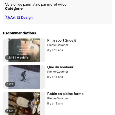
Version de paris latino par moi et wiloo
Catégorie
🦄
Art Et Design
Recommandations
Film sport 2nde 5
Pierre Gaucher
il y a 18 ans
12:18
|
À suivre
Que du bonheur
Pierre Gaucher
il y a 18 ans
1:09
Robin en pleine forme
Pierre Gaucher
il y a 18 ans
1:02