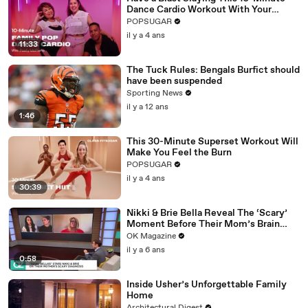
Dance Cardio Workout With Your
Family
POPSUGAR
il y a 4 ans
11:33
The Tuck Rules: Bengals Burfict should
have been suspended
Sporting News
il y a 12 ans
1:46
This 30-Minute Superset Workout Will
Make You Feel the Burn
POPSUGAR
il y a 4 ans
30:39
Nikki & Brie Bella Reveal The ‘Scary’
Moment Before Their Mom’s Brain
Surgery: Watch
OK Magazine
il y a 6 ans
0:58
Inside Usher’s Unforgettable Family
Home