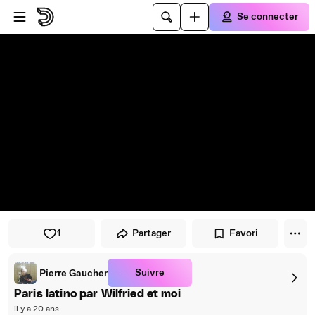
Passer au player
Passer au contenu principal
Se connecter
1
Partager
Favori
Suivre
Pierre Gaucher
Paris latino par Wilfried et moi
il y a 20 ans