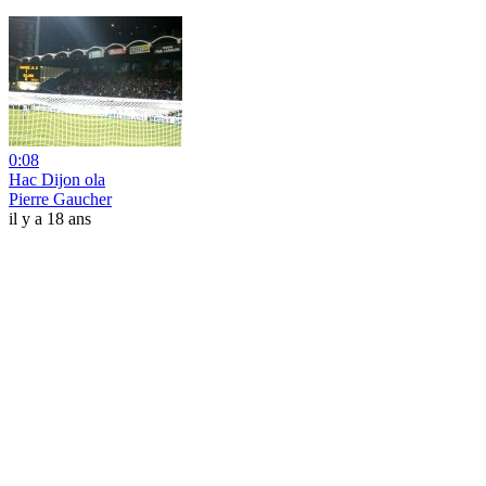
0:08
Hac Dijon ola
Pierre Gaucher
il y a 18 ans