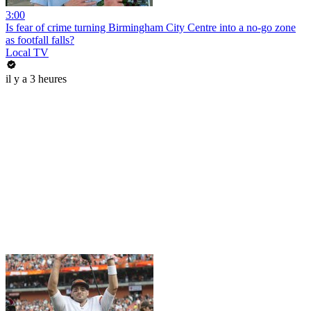
3:00
Is fear of crime turning Birmingham City Centre into a no-go zone
as footfall falls?
Local TV
il y a 3 heures