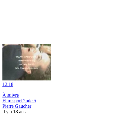
12:18
|
À suivre
Film sport 2nde 5
Pierre Gaucher
il y a 18 ans