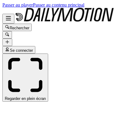
Passer au player
Passer au contenu principal
Rechercher
Se connecter
Regarder en plein écran