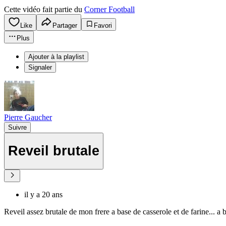
Cette vidéo fait partie du
Corner Football
Like
Partager
Favori
Plus
Ajouter à la playlist
Signaler
Pierre Gaucher
Suivre
Reveil brutale
il y a 20 ans
Reveil assez brutale de mon frere a base de casserole et de farine... a 