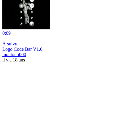
0:09
|
À suivre
Logo Code Bar V1.0
mouton5000
il y a 18 ans