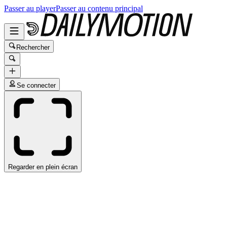
Passer au player
Passer au contenu principal
Rechercher
Se connecter
Regarder en plein écran