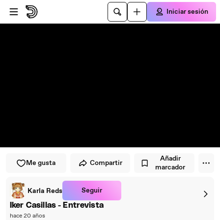
Saltar al reproductor
Saltar al contenido principal
Iniciar sesión
Añadir
Me gusta
Compartir
marcador
Seguir
Karla Reds
Iker Casillas - Entrevista
hace 20 años