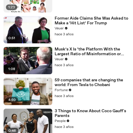
1:23
Former Aide Claims She Was Asked to
Make a ‘Hit List’ For Trump
Veuer
hace 3 años
0:51
Musk’s X Is ‘the Platform With the
Largest Ratio of Misinformation or
Disinformation’ Amongst All Social
Veuer
Media Platforms
hace 3 años
1:08
59 companies that are changing the
world: From Tesla to Chobani
Fortune
hace 3 años
4:50
3 Things to Know About Coco Gauff's
Parents
People
hace 3 años
0:46