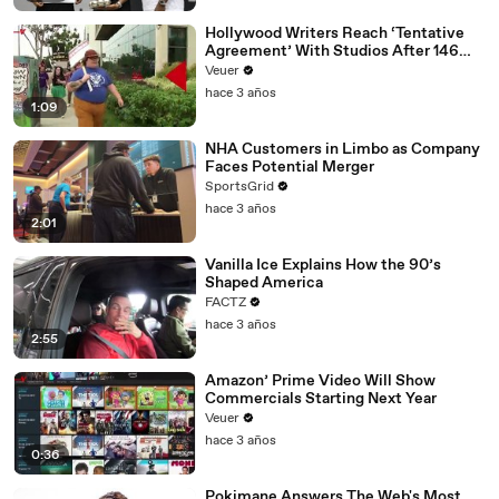
Hollywood Writers Reach ‘Tentative
Agreement’ With Studios After 146
Day Strike
Veuer
hace 3 años
1:09
NHA Customers in Limbo as Company
Faces Potential Merger
SportsGrid
hace 3 años
2:01
Vanilla Ice Explains How the 90’s
Shaped America
FACTZ
hace 3 años
2:55
Amazon’ Prime Video Will Show
Commercials Starting Next Year
Veuer
hace 3 años
0:36
Pokimane Answers The Web's Most