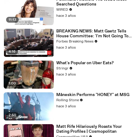
Searched Questions
WIRED
hace 3 años
11:13
BREAKING NEWS: Matt Gaetz Tells
House Committee: 'I'm Not Going To
Vote For A Continuing Resolution'
Forbes Breaking News
hace 3 años
4:16
What's Popular on Uber Eats?
Stringr
hace 3 años
1:00
Måneskin Performs "HONEY" at MSG
Rolling Stone
hace 3 años
2:50
Matt Rife Hilariously Roasts Your
Dating Profiles | Cosmopolitan