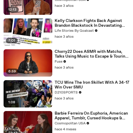
Cosmopolitan USA
hace 3 años
12:13
Kelly Clarkson Fights Back Against
Brandon Blackstock In Devastating
Divorce Battle
Life Stories By Goalcast
hace 3 años
7:01
Chxrry22 Does ASMR with Matcha,
Talks Using Music to Escape & Touring
with The Weeknd
Fuse
hace 3 años
6:59
TCU Wins The Iron Skillet With A 34-17
Win Over SMU
D210SPORTS
hace 3 años
1:08
Barbie Ferreira On Euphoria, American
Apparel, Tumblr, Cursed Hookups &
Her Love Life | Blind Date
Cosmopolitan USA
hace 4 meses