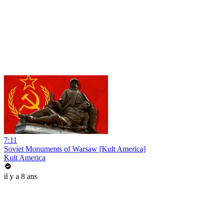
7:11
Soviet Monuments of Warsaw [Kult America]
Kult America
il y a 8 ans