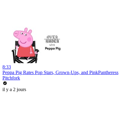
8:33
Peppa Pig Rates Pop Stars, Grown-Ups, and PinkPantheress
Pitchfork
il y a 2 jours