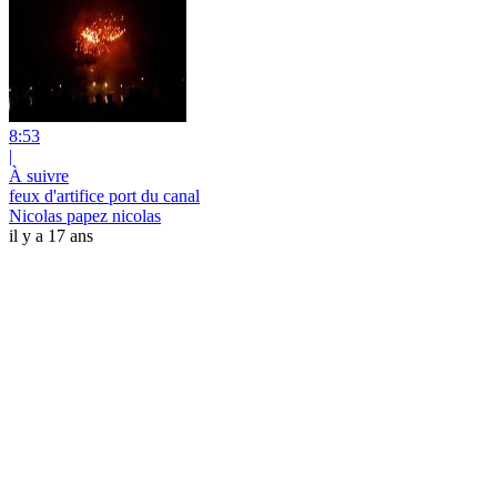
8:53
|
À suivre
feux d'artifice port du canal
Nicolas papez nicolas
il y a 17 ans