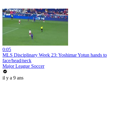
0:05
MLS Disciplinary Week 23: Yoshimar Yotun hands to
face/head/neck
Major League Soccer
il y a 9 ans