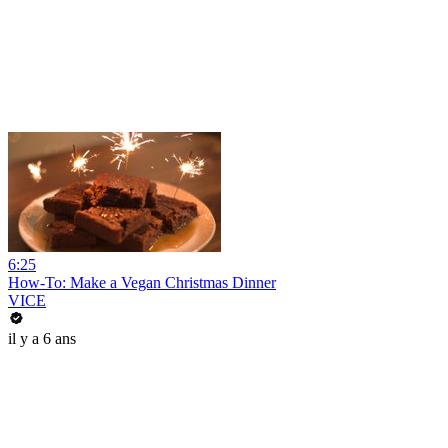
6:25
How-To: Make a Vegan Christmas Dinner
VICE
il y a 6 ans