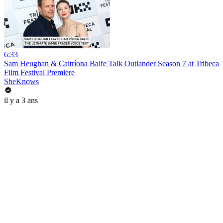
6:33
Sam Heughan & Caitríona Balfe Talk Outlander Season 7 at Tribeca
Film Festival Premiere
SheKnows
il y a 3 ans