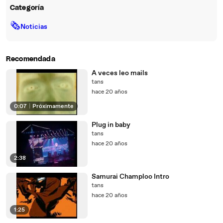
Categoría
🗞
Noticias
Recomendada
A veces leo mails
tans
hace 20 años
0:07
|
Próximamente
Plug in baby
tans
hace 20 años
2:38
Samurai Champloo Intro
tans
hace 20 años
1:25