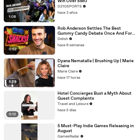
Win Over SMU
D210SPORTS
hace 3 años
1:08
Rob Anderson Settles The Best
Gummy Candy Debate Once And For
All
Delish
hace 6 semanas
0:52
Dyana Nematalla | Brushing Up | Marie
Claire
Marie Claire
hace 17 horas
5:29
Hotel Concierges Bust a Myth About
Guest Complaints
Travel and Leisure
hace 5 días
0:12
5 Must-Play Indie Games Releasing in
August
GamesRadar