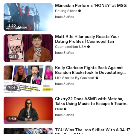
Måneskin Performs "HONEY" at MSG
Rolling Stone
hace 3 años
2:50
Matt Rife Hilariously Roasts Your
Dating Profiles | Cosmopolitan
Cosmopolitan USA
hace 3 años
12:13
Kelly Clarkson Fights Back Against
Brandon Blackstock In Devastating
Divorce Battle
Life Stories By Goalcast
hace 3 años
7:01
Chxrry22 Does ASMR with Matcha,
Talks Using Music to Escape & Touring
with The Weeknd
Fuse
hace 3 años
6:59
TCU Wins The Iron Skillet With A 34-17