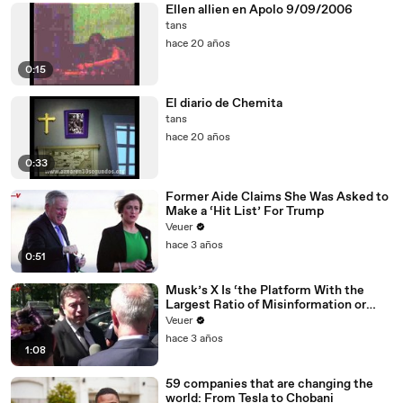
Ellen allien en Apolo 9/09/2006
tans
hace 20 años
0:15
El diario de Chemita
tans
hace 20 años
0:33
Former Aide Claims She Was Asked to
Make a ‘Hit List’ For Trump
Veuer
hace 3 años
0:51
Musk’s X Is ‘the Platform With the
Largest Ratio of Misinformation or
Disinformation’ Amongst All Social
Veuer
Media Platforms
hace 3 años
1:08
59 companies that are changing the
world: From Tesla to Chobani