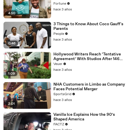
Fortune
hace 3 años
4:50
3 Things to Know About Coco Gauff's
Parents
People
hace 3 años
0:46
Hollywood Writers Reach ‘Tentative
Agreement’ With Studios After 146
Day Strike
Veuer
hace 3 años
1:09
NHA Customers in Limbo as Company
Faces Potential Merger
SportsGrid
hace 3 años
2:01
Vanilla Ice Explains How the 90’s
Shaped America
FACTZ