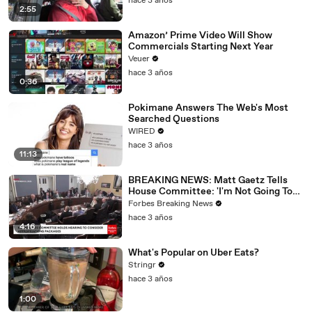
hace 3 años
2:55
Amazon’ Prime Video Will Show
Commercials Starting Next Year
Veuer
hace 3 años
0:36
Pokimane Answers The Web's Most
Searched Questions
WIRED
hace 3 años
11:13
BREAKING NEWS: Matt Gaetz Tells
House Committee: 'I'm Not Going To
Vote For A Continuing Resolution'
Forbes Breaking News
hace 3 años
4:16
What's Popular on Uber Eats?
Stringr
hace 3 años
1:00