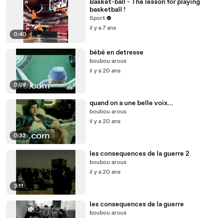
Basket-ball - The lesson for playing
basketball !
Sport
il y a 7 ans
0:40
bébé en detresse
boubou arous
il y a 20 ans
0:08
quand on a une belle voix...
boubou arous
il y a 20 ans
0:33
les consequences de la guerre 2
boubou arous
il y a 20 ans
3:11
les consequences de la guerre
boubou arous