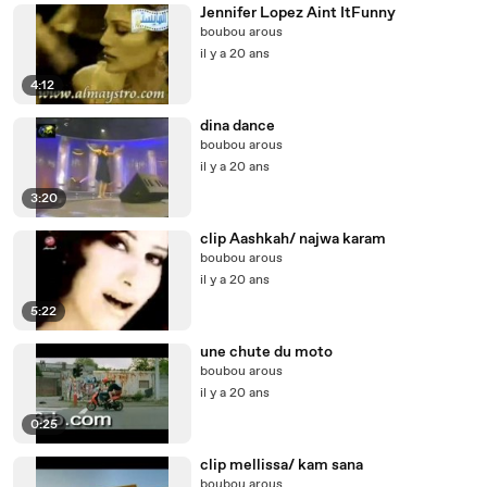
Jennifer Lopez Aint ItFunny
boubou arous
il y a 20 ans
4:12
dina dance
boubou arous
il y a 20 ans
3:20
clip Aashkah/ najwa karam
boubou arous
il y a 20 ans
5:22
une chute du moto
boubou arous
il y a 20 ans
0:25
clip mellissa/ kam sana
boubou arous