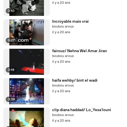
il y a 20 ans
3:10
Incroyable mais vrai
boubou arous
il y a 20 ans
0:27
fairouz/ Nehna Wel Amar Jiran
boubou arous
il y a 20 ans
3:19
haifa wehby/ bint el wadi
boubou arous
il y a 20 ans
3:39
clip diana haddad/ Lo_Yesa'louni
boubou arous
il y a 20 ans