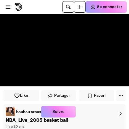
Passer au player
Passer au contenu principal
Se connecter
Like
Partager
Favori
Suivre
boubou arous
NBA_Live_2005 basket ball
il y a 20 ans