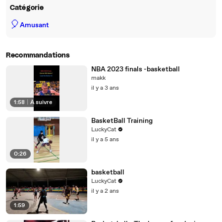
Catégorie
🎈
Amusant
Recommandations
NBA 2023 finals -basketball
makk
il y a 3 ans
1:58
|
À suivre
BasketBall Training
LuckyCat
il y a 5 ans
0:26
basketball
LuckyCat
il y a 2 ans
1:59