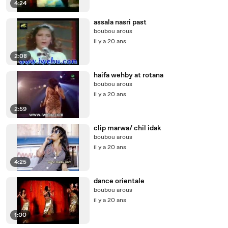
4:24
assala nasri past
boubou arous
il y a 20 ans
2:08
haifa wehby at rotana
boubou arous
il y a 20 ans
2:59
clip marwa/ chil idak
boubou arous
il y a 20 ans
4:25
dance orientale
boubou arous
il y a 20 ans
1:00