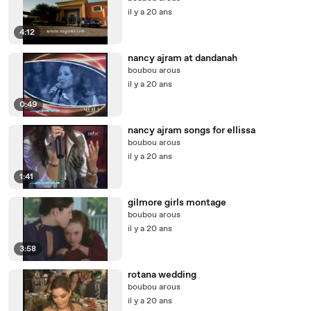
il y a 20 ans
4:12
nancy ajram at dandanah
boubou arous
il y a 20 ans
0:49
nancy ajram songs for ellissa
boubou arous
il y a 20 ans
1:41
gilmore girls montage
boubou arous
il y a 20 ans
3:58
rotana wedding
boubou arous
il y a 20 ans