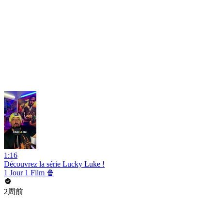
1:16
Découvrez la série Lucky Luke !
1 Jour 1 Film 🍿
2周前