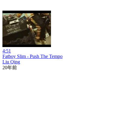
4:51
Fatboy Slim - Push The Tempo
Liu Qing
20年前