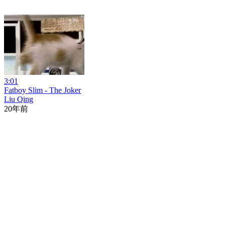
3:01
Fatboy Slim - The Joker
Liu Qing
20年前