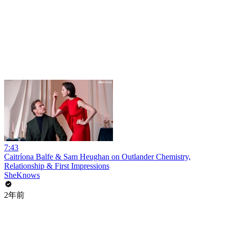
7:43
Caitríona Balfe & Sam Heughan on Outlander Chemistry,
Relationship & First Impressions
SheKnows
2年前