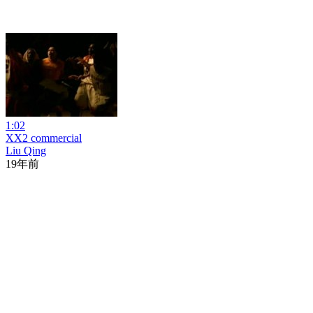
1:02
XX2 commercial
Liu Qing
19年前