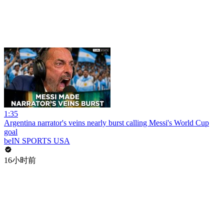
1:35
Argentina narrator's veins nearly burst calling Messi's World Cup
goal
beIN SPORTS USA
16小时前