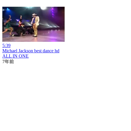
5:39
Michael Jackson best dance hd
ALL IN ONE
7年前