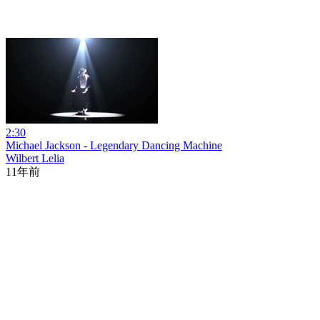
2:30
Michael Jackson - Legendary Dancing Machine
Wilbert Lelia
11年前