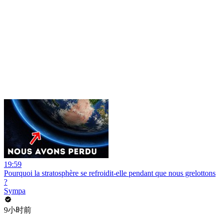
19:59
Pourquoi la stratosphère se refroidit-elle pendant que nous grelottons
?
Sympa
9小时前