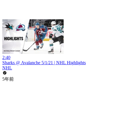
2:40
Sharks @ Avalanche 5/1/21 | NHL Highlights
NHL
5年前