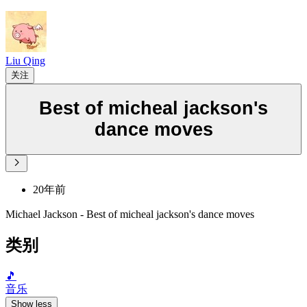
Liu Qing
关注
Best of micheal jackson's
dance moves
20年前
Michael Jackson - Best of micheal jackson's dance moves
类别
🎵
音乐
Show less