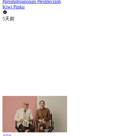
#produitsjaponais #testdecrash
Kiwi Pinku
5天前