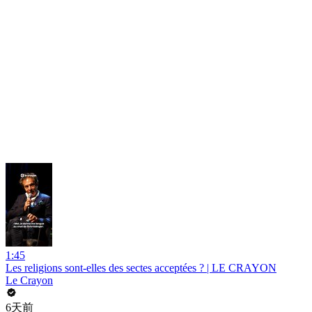
1:45
Les religions sont-elles des sectes acceptées ? | LE CRAYON
Le Crayon
6天前