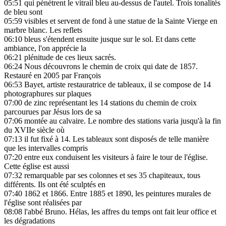
05:51
qui pénètrent le vitrail bleu au-dessus de l'autel. Trois tonalités
de bleu sont
05:59
visibles et servent de fond à une statue de la Sainte Vierge en
marbre blanc. Les reflets
06:10
bleus s'étendent ensuite jusque sur le sol. Et dans cette
ambiance, l'on apprécie la
06:21
plénitude de ces lieux sacrés.
06:24
Nous découvrons le chemin de croix qui date de 1857.
Restauré en 2005 par François
06:53
Bayet, artiste restauratrice de tableaux, il se compose de 14
photographures sur plaques
07:00
de zinc représentant les 14 stations du chemin de croix
parcourues par Jésus lors de sa
07:06
montée au calvaire. Le nombre des stations varia jusqu'à la fin
du XVIIe siècle où
07:13
il fut fixé à 14. Les tableaux sont disposés de telle manière
que les intervalles compris
07:20
entre eux conduisent les visiteurs à faire le tour de l'église.
Cette église est aussi
07:32
remarquable par ses colonnes et ses 35 chapiteaux, tous
différents. Ils ont été sculptés en
07:40
1862 et 1866. Entre 1885 et 1890, les peintures murales de
l'église sont réalisées par
08:08
l'abbé Bruno. Hélas, les affres du temps ont fait leur office et
les dégradations