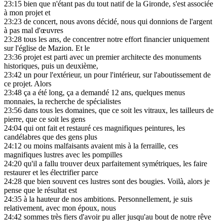
23:15
bien que n'étant pas du tout natif de la Gironde, s'est associée
à mon projet et
23:23
de concert, nous avons décidé, nous qui donnions de l'argent
à pas mal d'œuvres
23:28
tous les ans, de concentrer notre effort financier uniquement
sur l'église de Mazion. Et le
23:36
projet est parti avec un premier architecte des monuments
historiques, puis un deuxième,
23:42
un pour l'extérieur, un pour l'intérieur, sur l'aboutissement de
ce projet. Alors
23:48
ça a été long, ça a demandé 12 ans, quelques menus
monnaies, la recherche de spécialistes
23:56
dans tous les domaines, que ce soit les vitraux, les tailleurs de
pierre, que ce soit les gens
24:04
qui ont fait et restauré ces magnifiques peintures, les
candélabres que des gens plus
24:12
ou moins malfaisants avaient mis à la ferraille, ces
magnifiques lustres avec les pompilles
24:20
qu'il a fallu trouver deux parfaitement symétriques, les faire
restaurer et les électrifier parce
24:28
que bien souvent ces lustres sont des bougies. Voilà, alors je
pense que le résultat est
24:35
à la hauteur de nos ambitions. Personnellement, je suis
relativement, avec mon époux, nous
24:42
sommes très fiers d'avoir pu aller jusqu'au bout de notre rêve