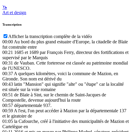
🦄
Art et design
Transcription
Afficher la transcription complète de la vidéo
00:00
Au bord du plus grand estuaire d'Europe, la citadelle de Blaïe
fut construite entre
00:21
1685 et 1689 par François Ferry, directeur des fortifications et
supervisé par le Marquis
00:31
de Vauban. Cette forteresse est classée au patrimoine mondial
de l'UNESCO.
00:37
A quelques kilomètres, voici la commune de Mazion, en
Gironde. Son nom est dérivé du
00:43
latin "Mansion" qui signifie "alte" ou "étape" car la localité
est située sur la voie romaine
00:51
de Blaïe à Sint, sur le chemin de Saint-Jacques de
Compostelle, devenue aujourd'hui la route
00:57
départementale 937.
00:59
A l'est, l'on peut accéder à Mazion par la départementale 137
et le giratoire de
01:05
la Cafourche, créé à l'initiative des municipalités de Mazion et
Cartelègue en
01:11
2016 et mis en œuvre par Philippe Madrel, sénateur, président