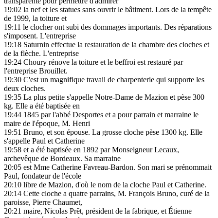
transparente pour permettre d'admirer
19:02
la nef et les statues sans ouvrir le bâtiment. Lors de la tempête
de 1999, la toiture et
19:11
le clocher ont subi des dommages importants. Des réparations
s'imposent. L'entreprise
19:18
Saturnin effectue la restauration de la chambre des cloches et
de la flèche. L'entreprise
19:24
Choury rénove la toiture et le beffroi est restauré par
l'entreprise Brouillet.
19:30
C'est un magnifique travail de charpenterie qui supporte les
deux cloches.
19:35
La plus petite s'appelle Notre-Dame de Mazion et pèse 300
kg. Elle a été baptisée en
19:44
1845 par l'abbé Desportes et a pour parrain et marraine le
maire de l'époque, M. Henri
19:51
Bruno, et son épouse. La grosse cloche pèse 1300 kg. Elle
s'appelle Paul et Catherine
19:58
et a été baptisée en 1892 par Monseigneur Lecaux,
archevêque de Bordeaux. Sa marraine
20:05
est Mme Catherine Favreau-Bardon. Son mari se prénommait
Paul, fondateur de l'école
20:10
libre de Mazion, d'où le nom de la cloche Paul et Catherine.
20:14
Cette cloche a quatre parrains, M. François Bruno, curé de la
paroisse, Pierre Chaumet,
20:21
maire, Nicolas Prêt, président de la fabrique, et Étienne