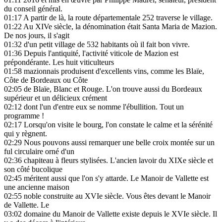
du conseil général.
01:17
A partir de là, la route départementale 252 traverse le village.
01:22
Au XIVe siècle, la dénomination était Santa Maria de Mazion.
De nos jours, il s'agit
01:32
d'un petit village de 532 habitants où il fait bon vivre.
01:36
Depuis l'antiquité, l'activité viticole de Mazion est
prépondérante. Les huit viticulteurs
01:58
mazionnais produisent d'excellents vins, comme les Blaïe,
Côte de Bordeaux ou Côte
02:05
de Blaïe, Blanc et Rouge. L'on trouve aussi du Bordeaux
supérieur et un délicieux crément
02:12
dont l'un d'entre eux se nomme l'ébullition. Tout un
programme !
02:17
Lorsqu'on visite le bourg, l'on constate le calme et la sérénité
qui y règnent.
02:29
Nous pouvons aussi remarquer une belle croix montée sur un
ful circulaire orné d'un
02:36
chapiteau à fleurs stylisées. L'ancien lavoir du XIXe siècle et
son côté bucolique
02:45
méritent aussi que l'on s'y attarde. Le Manoir de Vallette est
une ancienne maison
02:55
noble construite au XVIe siècle. Vous êtes devant le Manoir
de Vallette. Le
03:02
domaine du Manoir de Vallette existe depuis le XVIe siècle. Il