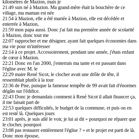
kilomètres de Mazion, mais je
21:49
suis né à Mazion. Ma grand-mère était la bouchère de ce
village, ma maman est née
21:54
à Mazion, elle a été mariée à Mazion, elle est décédée et
enterrée à Mazion,
21:59
mon papa aussi. Donc j'ai fait ma première année de scolarité
à Mazion, donc tout me
22:07
rapprocher et me désigner, ayant fait quelques économies dans
ma vie pour m'intéresser
22:14
à ce projet. Accessoirement, pendant une année, j'étais enfant
de cœur à Mazion.
22:21
Donc en l'an 2000, j'enterrais ma tante et en passant dans
l'église avec M. le
22:29
maire René Sicot, le clocher avait une drôle de tête, il
ressemblait plutôt à la tour
22:36
de Pise, puisque la fameuse tempête de 99 avait fait d'énormes
dégâts sur l'édifice.
22:43
Donc je demandais comment à René Sicot il allait financer ça,
il me faisait part de
22:53
quelques difficultés, le budget de la commune, et puis on en
est resté là. Quelques jours
23:01
après, je suis allé le voir, je lui ai dit « pourquoi ne réparer que
le clocher, pourquoi
23:08
pas restaurer entièrement l'église ? » et le projet est parti de là.
Donc mon épouse,