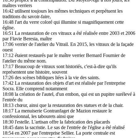
maîtres verriers
16:42
utilisent toujours les mêmes techniques et perpétuent les
traditions du savoir-faire,
16:48
l'art du verre coloré qui illumine si magnifiquement cette
église.
16:51
La restauration de ces vitraux a été réalisée entre 2003 et 2006
par Flavie Beresia, maître
17:06
verrier de l'atelier du Vitrail. En 2015, les vitraux de la façade
ouest
17:12
étaient restaurés par le maître verrier Bernard Fournier de
l'atelier du même nom.
17:17
Beaucoup de vitraux sont historiés, c'est-à-dire qu'ils
représentent une histoire, souvent
17:26
des scènes bibliques liées à la vie des saints.
17:42
La restauration des objets d'art est réalisée par l'entreprise
Socra. Elle comprend notamment
18:08
la création de l'autel, d'un embon, qui est un pupitre surélevé à
l'entrée du
18:13
chœur, ainsi que la restauration des statues et de la chair.
18:17
La menuiserie Gontranfaget de Mazion restaure le
confessionnal, les tabourets ainsi que
18:30
l'estelle. L'artisan offre la fabrication des placards
18:45
dans la sacristie. Le sas de l'entrée de l'église a été réalisé
18:54
en 2007 par l'entreprise Sellier. La porte centrale est