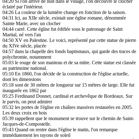
04:20
Si l'on arrive de nuit dans le village, l'on découvre le clocher
éclairé par l'intérieur.
04:26
La couleur de la lumière change en fonction de la saison.
04:31
Ici, au XIIe siècle, existait une église romane, dénommée
Sainte Marie, avec un clocher
04:44
carré. Cette église fut édifiée sous le patronage de Saint
Martial, né vers l'an
04:50
XV en Palestine. Le voici, représenté par cette statue de pierre
du XIVe siècle, placée
04:57
dans la chapelle des fonds baptismaux, qui garde des traces de
polychromie, notamment
05:03
le rouge de son manteau et de sa mitre. Cette statue est classée
au patrimoine national.
05:10
En 1860, l'on décide de la construction de l'église actuelle,
dont les dimensions
05:18
sont de 30 mètres de longueur sur 15 mètres de large. Elle fut
inaugurée en 1862 par
05:25
Ferdinand Donnet, cardinal et archevêque de Bordeaux. Sur
le parvis, on peut admirer
05:32
les portes de l'église en chaînes massives restaurées en 2005.
Les deux croix en bois
05:39
rappellent que le monument se trouve sur le chemin de Saint-
Jacques-de-Compostelle.
05:43
Quand on rentre dans l'église le matin, l'on remarque
immédiatement les rayons de soleil