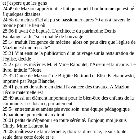
et j'espère que les gens
24:49
de Mazion apprécient le fait qu'un petit bonhomme qui est né
à quelques dizaines
24:58
de mètres d'ici ait pu se passionner après 70 ans à travers le
monde pour le lieu où
25:06
il avait été baptisé. L'architecte du patrimoine Denis
Boulanger a dit "si la qualité de l'ouvrage
25:14
traduit l'exigence du mécène, alors on peut dire que l'église de
Mazion est une réussite".
25:21
Vint ensuite la publication d'un ouvrage sur la restauration de
l'église, décidé
25:27
par les mécènes M. et Mme Raboutet, l'Arsem et la mairie. Le
livre, intitulé "Notre
25:35
Dame de Mazion" de Brigitte Bertrand et Élise Klebanowski,
imprimé par Page Blanche,
25:41
permet de suivre en détail l'avancée des travaux. A Mazion,
l'école maternelle est
25:49
aussi un élément important pour le bien-être des enfants de la
commune. Les locaux, parfaitement
25:54
entretenus et aménagés avec soin, une équipe pédagogique
dynamique, permettent aux tout
26:01
petits de s'épanouir en toute sérénité. Bonjour, moi je suis
Cindy, Mme Laurent la
26:08
maîtresse de la maternelle, donc la directrice, je suis toute
seule dans cette école et je