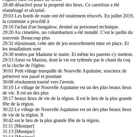
28:48
désactivé pour la propreté des lieux. Ce carrefour a été
réaménagé et sécurisé.
29:03
Les bords de route ont été totalement rénovés. En juillet 2019,
la commune a procédé à
29:16
l'achat d'un bungalow, destiné au personnel technique.
29:20
Au cimetière, un columbarium a été installé. C'est le jardin du
souvenir. Beaucoup plus
29:32
réjouissant, cette aire de jeu nouvellement mise en place. Et
les installations sont
29:38
testées par Madame le maire. Et même les parents s'y mettent.
29:53
Ainsi va Mazion, dont la vie est rythmée par le chant du coq
et la cloche de l'église.
30:01
Petit village tranquille de Nouvelle Aquitaine, soucieux de
préserver son passé et pourtant
30:08
résolument tourné vers l'avenir.
30:10
Le village de Nouvelle Aquitaine est un des plus beaux lieux
de vie. Il est un des plus
30:17
beaux lieux de vie de la région. Il est le lieu de la plus grande
fête de la région.
30:22
Le village de Nouvelle Aquitaine est un des plus beaux lieux
de vie de la région. Il
30:42
est le lieu de la plus grande fête de la région.
31:11
[Musique]
31:13
[Musique]
31:14
[Musique]