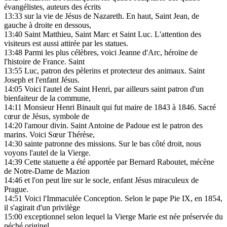
évangélistes, auteurs des écrits
13:33
sur la vie de Jésus de Nazareth. En haut, Saint Jean, de
gauche à droite en dessous,
13:40
Saint Matthieu, Saint Marc et Saint Luc. L'attention des
visiteurs est aussi attirée par les statues.
13:48
Parmi les plus célèbres, voici Jeanne d'Arc, héroïne de
l'histoire de France. Saint
13:55
Luc, patron des pèlerins et protecteur des animaux. Saint
Joseph et l'enfant Jésus.
14:05
Voici l'autel de Saint Henri, par ailleurs saint patron d'un
bienfaiteur de la commune,
14:11
Monsieur Henri Binault qui fut maire de 1843 à 1846. Sacré
cœur de Jésus, symbole de
14:20
l'amour divin. Saint Antoine de Padoue est le patron des
marins. Voici Sœur Thérèse,
14:30
sainte patronne des missions. Sur le bas côté droit, nous
voyons l'autel de la Vierge.
14:39
Cette statuette a été apportée par Bernard Raboutet, mécène
de Notre-Dame de Mazion
14:46
et l'on peut lire sur le socle, enfant Jésus miraculeux de
Prague.
14:51
Voici l'Immaculée Conception. Selon le pape Pie IX, en 1854,
il s'agirait d'un privilège
15:00
exceptionnel selon lequel la Vierge Marie est née préservée du
péché originel.