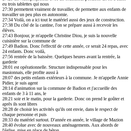
eu trois tablettes qui nous
27:30
permettent vraiment de travailler, de permettre aux enfants de
travailler un peu plus en autonomie.
27:34
Voilà, on a ici tout le matériel aussi des jeux de construction.
27:38
Du côté de la cantine, l'on se prépare aussi à recevoir les
élèves.
27:43
Bonjour, je m'appelle Christine Diou, je suis la nouvelle
cuisinière sur la commune de
27:49
Badion. Donc l'effectif de cette année, ce serait 24 repas, avec
24 enfants. Donc voilà,
27:56
rentrée de la baissère. Quelques heures avant la rentrée, la
garderie
28:01
est opérationnelle. Structure indispensable pour les
masionnais, elle profite aussi à
28:07
des petits enfants extérieurs à la commune. Je m'appelle Annie
Pidier, je suis agent
28:14
d'animation sur la commune de Badion et j'accueille des
enfants de 3 à 11 ans, le
28:21
soir et le matin, pour la garderie. Donc on prend le goûter et
après ils sont libres
28:28
de choisir les activités qu'ils ont envie, dans le respect de
chaque personne et puis
28:33
du matériel surtout. D'année en année, le village de Mazion
28:40
évolue avec de nouveaux aménagements. Aux abords de
l'église, mise en place de béton