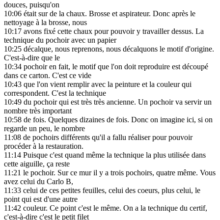
douces, puisqu'on
10:06
était sur de la chaux. Brosse et aspirateur. Donc après le
nettoyage à la brosse, nous
10:17
avons fixé cette chaux pour pouvoir y travailler dessus. La
technique du pochoir avec un papier
10:25
décalque, nous reprenons, nous décalquons le motif d'origine.
C'est-à-dire que le
10:34
pochoir en fait, le motif que l'on doit reproduire est découpé
dans ce carton. C'est ce vide
10:43
que l'on vient remplir avec la peinture et la couleur qui
correspondent. C'est la technique
10:49
du pochoir qui est très très ancienne. Un pochoir va servir un
nombre très important
10:58
de fois. Quelques dizaines de fois. Donc on imagine ici, si on
regarde un peu, le nombre
11:08
de pochoirs différents qu'il a fallu réaliser pour pouvoir
procéder à la restauration.
11:14
Puisque c'est quand même la technique la plus utilisée dans
cette aiguille, ça reste
11:21
le pochoir. Sur ce mur il y a trois pochoirs, quatre même. Vous
avez celui du Carlo B,
11:33
celui de ces petites feuilles, celui des coeurs, plus celui, le
point qui est d'une autre
11:42
couleur. Ce point c'est le même. On a la technique du certif,
c'est-à-dire c'est le petit filet