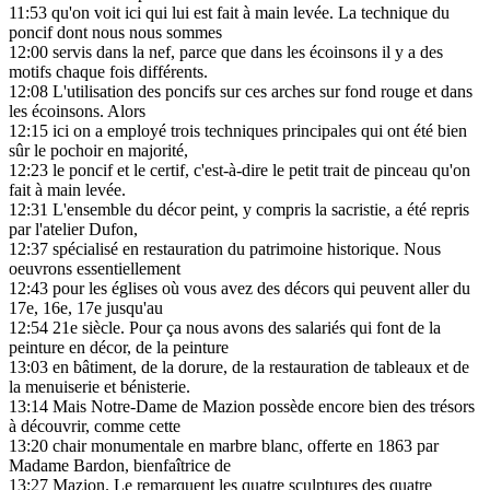
11:53
qu'on voit ici qui lui est fait à main levée. La technique du
poncif dont nous nous sommes
12:00
servis dans la nef, parce que dans les écoinsons il y a des
motifs chaque fois différents.
12:08
L'utilisation des poncifs sur ces arches sur fond rouge et dans
les écoinsons. Alors
12:15
ici on a employé trois techniques principales qui ont été bien
sûr le pochoir en majorité,
12:23
le poncif et le certif, c'est-à-dire le petit trait de pinceau qu'on
fait à main levée.
12:31
L'ensemble du décor peint, y compris la sacristie, a été repris
par l'atelier Dufon,
12:37
spécialisé en restauration du patrimoine historique. Nous
oeuvrons essentiellement
12:43
pour les églises où vous avez des décors qui peuvent aller du
17e, 16e, 17e jusqu'au
12:54
21e siècle. Pour ça nous avons des salariés qui font de la
peinture en décor, de la peinture
13:03
en bâtiment, de la dorure, de la restauration de tableaux et de
la menuiserie et bénisterie.
13:14
Mais Notre-Dame de Mazion possède encore bien des trésors
à découvrir, comme cette
13:20
chair monumentale en marbre blanc, offerte en 1863 par
Madame Bardon, bienfaîtrice de
13:27
Mazion. Le remarquent les quatre sculptures des quatre