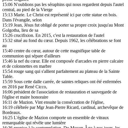
15:06
N'oublions pas les séraphins qui nous regardent depuis l'autel
central, au pied de la Vierge
15:13
Marie. Le Christ est représenté ici par cette statue en bois.
Dans l'évangile, selon
15:19
Jean, Jésus fut obligé de porter sa propre croix jusqu'au Mont
Golgotha, lieu de sa
15:26
crucifixion. En 2015, c'est la restauration de l'autel
15:32
situé au fond du cœur. Depuis 1962, les célébrations se font
au
15:40
centre du cœur, autour de cette magnifique table de
communion qui sépare d'ailleurs
15:46
la nef du cœur. Elle est composée d'arcades en pierre calcaire
et de colonnettes en marbre
15:54
rouge sang qui s'allient parfaitement au plateau de la Sainte
Table.
15:59
Sous cette dalle carrée, de saintes reliques ont été enfermées
en 2016 par René Cicco,
16:06
président de l'association de restauration et sauvegarde de
l'église et maire honoraire
16:11
de Mazion. Vint ensuite la consécration de l'église,
16:19
célébrée par Mgr Jean-Pierre Ricard, cardinal, archevêque de
Bordeaux.
16:25
L'église de Mazion comporte un ensemble de vitraux
remarquable qui révèle une lumière
16:36
propice à la contemplation. Du Moyen-Âge à nos jours, les