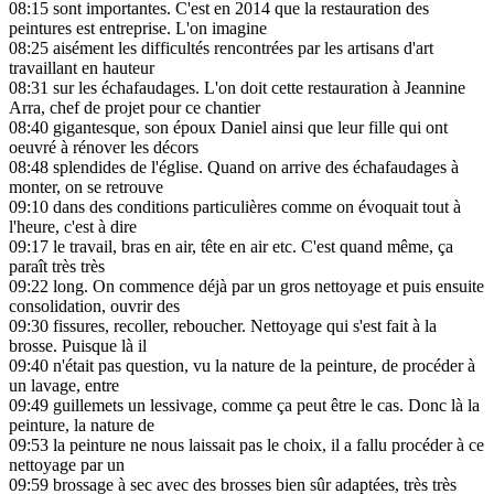
08:15
sont importantes. C'est en 2014 que la restauration des
peintures est entreprise. L'on imagine
08:25
aisément les difficultés rencontrées par les artisans d'art
travaillant en hauteur
08:31
sur les échafaudages. L'on doit cette restauration à Jeannine
Arra, chef de projet pour ce chantier
08:40
gigantesque, son époux Daniel ainsi que leur fille qui ont
oeuvré à rénover les décors
08:48
splendides de l'église. Quand on arrive des échafaudages à
monter, on se retrouve
09:10
dans des conditions particulières comme on évoquait tout à
l'heure, c'est à dire
09:17
le travail, bras en air, tête en air etc. C'est quand même, ça
paraît très très
09:22
long. On commence déjà par un gros nettoyage et puis ensuite
consolidation, ouvrir des
09:30
fissures, recoller, reboucher. Nettoyage qui s'est fait à la
brosse. Puisque là il
09:40
n'était pas question, vu la nature de la peinture, de procéder à
un lavage, entre
09:49
guillemets un lessivage, comme ça peut être le cas. Donc là la
peinture, la nature de
09:53
la peinture ne nous laissait pas le choix, il a fallu procéder à ce
nettoyage par un
09:59
brossage à sec avec des brosses bien sûr adaptées, très très