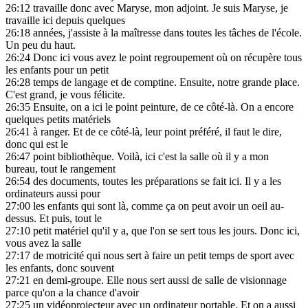
26:12
travaille donc avec Maryse, mon adjoint. Je suis Maryse, je
travaille ici depuis quelques
26:18
années, j'assiste à la maîtresse dans toutes les tâches de l'école.
Un peu du haut.
26:24
Donc ici vous avez le point regroupement où on récupère tous
les enfants pour un petit
26:28
temps de langage et de comptine. Ensuite, notre grande place.
C'est grand, je vous félicite.
26:35
Ensuite, on a ici le point peinture, de ce côté-là. On a encore
quelques petits matériels
26:41
à ranger. Et de ce côté-là, leur point préféré, il faut le dire,
donc qui est le
26:47
point bibliothèque. Voilà, ici c'est la salle où il y a mon
bureau, tout le rangement
26:54
des documents, toutes les préparations se fait ici. Il y a les
ordinateurs aussi pour
27:00
les enfants qui sont là, comme ça on peut avoir un oeil au-
dessus. Et puis, tout le
27:10
petit matériel qu'il y a, que l'on se sert tous les jours. Donc ici,
vous avez la salle
27:17
de motricité qui nous sert à faire un petit temps de sport avec
les enfants, donc souvent
27:21
en demi-groupe. Elle nous sert aussi de salle de visionnage
parce qu'on a la chance d'avoir
27:25
un vidéoprojecteur avec un ordinateur portable. Et on a aussi