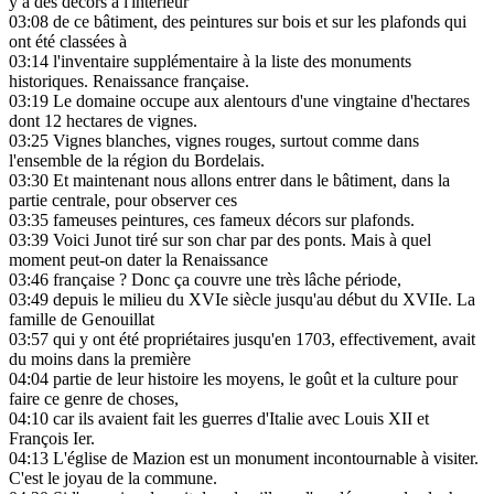
y a des décors à l'intérieur
03:08
de ce bâtiment, des peintures sur bois et sur les plafonds qui
ont été classées à
03:14
l'inventaire supplémentaire à la liste des monuments
historiques. Renaissance française.
03:19
Le domaine occupe aux alentours d'une vingtaine d'hectares
dont 12 hectares de vignes.
03:25
Vignes blanches, vignes rouges, surtout comme dans
l'ensemble de la région du Bordelais.
03:30
Et maintenant nous allons entrer dans le bâtiment, dans la
partie centrale, pour observer ces
03:35
fameuses peintures, ces fameux décors sur plafonds.
03:39
Voici Junot tiré sur son char par des ponts. Mais à quel
moment peut-on dater la Renaissance
03:46
française ? Donc ça couvre une très lâche période,
03:49
depuis le milieu du XVIe siècle jusqu'au début du XVIIe. La
famille de Genouillat
03:57
qui y ont été propriétaires jusqu'en 1703, effectivement, avait
du moins dans la première
04:04
partie de leur histoire les moyens, le goût et la culture pour
faire ce genre de choses,
04:10
car ils avaient fait les guerres d'Italie avec Louis XII et
François Ier.
04:13
L'église de Mazion est un monument incontournable à visiter.
C'est le joyau de la commune.