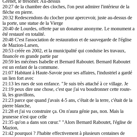
Grenet, le trésorier. Au-dessus
20:27
de la chambre des cloches, l'on peut admirer l'intérieur de la
flèche en pierre.
20:32
Redescendons du clocher pour apercevoir, juste au-dessus de
la porte, une statue de la Vierge
20:40
de Lourdes, offerte par un donateur anonyme. Le monument a
été restauré en totalité.
20:48
C'est l'association de restauration et de sauvegarde de l'église
de Mazion-Larsen,
20:53
créée en 2002, et la municipalité qui conduise les travaux,
financée en grande partie par
20:59
les mécènes Isabelle et Bernard Raboutet. Bernard Raboutet
est un enfant de la commune.
21:07
Habitant à Haute-Savoie pour ses affaires, l'industriel a gardé
un lien fort avec
21:13
les rues de son enfance. "Je suis très attaché à ce village. Je
21:19
peux dire une chose, c'est que j'ai vu boudronner cette route-
là, les gravillons,
21:23
parce que quand j'avais 4-5 ans, c'était de la terre, c'était de la
pierre blanche,
21:28
et j'ai vu construire ça. On n'aura génie pas, non. Mais la
jeunesse n'est que celle
21:35
qu'on a dans son cœur." "Alors Bernard Raboutet, l'église de
Mazion,
21:42
pourquoi ? J'habite effectivement à plusieurs centaines de